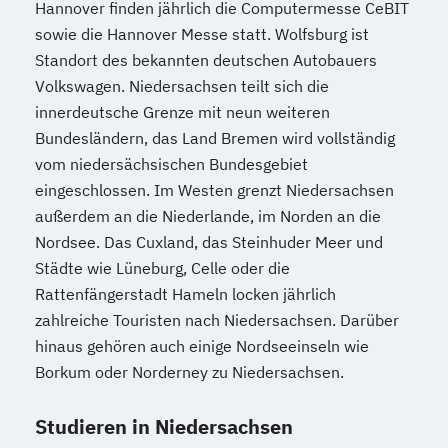
Wirtschaftsingenieurwesen für Ingenieure
Hannover finden jährlich die Computermesse CeBIT
Wirtschaftsingenieurwesen für
sowie die Hannover Messe statt. Wolfsburg ist
Wirtschaftswissenschaftler
Standort des bekannten deutschen Autobauers
Wirtschafts­ingenieur­wesen
Volkswagen. Niedersachsen teilt sich die
innerdeutsche Grenze mit neun weiteren
Fahrzeugtechnik
Bundesländern, das Land Bremen wird vollständig
Wirtschafts­ingenieur­wesen
vom niedersächsischen Bundesgebiet
Kunststofftechnik
eingeschlossen. Im Westen grenzt Niedersachsen
Wirtschafts­ingenieur­wesen Mechatronik
außerdem an die Niederlande, im Norden an die
Wirtschafts­ingenieur­wesen Medizintechnik
Nordsee. Das Cuxland, das Steinhuder Meer und
Städte wie Lüneburg, Celle oder die
Wirtschafts­ingenieur­wesen
Rattenfängerstadt Hameln locken jährlich
Verfahrenstechnik
zahlreiche Touristen nach Niedersachsen. Darüber
Zukunftsmanagement
hinaus gehören auch einige Nordseeinseln wie
Borkum oder Norderney zu Niedersachsen.
Studieren in Niedersachsen