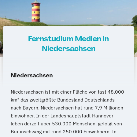
Wasserstofftechnologien
Weiterbildung IT Sicherheit Management
Wirtschaftsinformatik
Wirtschaftsingenieurwesen
Wirtschaftsingenieurwesen
Fernstudium Medien in
Baumanagement
Niedersachsen
Wirtschaftsingenieurwesen Digitale
Produktion (B. Eng.) 6 oder 7 Semester
Wirtschaftsingenieurwesen Erneuerbare
Niedersachsen
Energien (B. Eng.) 6 oder 7 Semester
Wirtschaftsingenieurwesen Künstliche
Niedersachsen ist mit einer Fläche von fast 48.000
Intelligenz (B. Eng.) 6 oder 7 Semester
km² das zweitgrößte Bundesland Deutschlands
Wirtschaftsingenieurwesen Lebensmittel
nach Bayern. Niedersachsen hat rund 7,9 Millionen
(B. Eng.) 6 oder 7 Semester
Einwohner. In der Landeshauptstadt Hannover
Wirtschaftsingenieurwesen Logistik (B.
leben derzeit über 530.000 Menschen, gefolgt von
Eng.) 6 ode 7 Semester
Braunschweig mit rund 250.000 Einwohnern. In