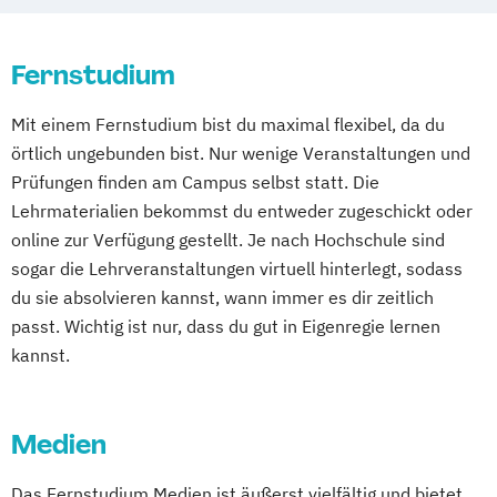
Semester
Controllingbetriebswirt/in
Integrative Lerntherapie
Digitale Medien
Einführung in das japanische Recht
Kommunikation und Content Creation
Digitale Transformation kompakt
Fernstudium
Elektrotechnik (Akademiestudium)
Kommunikation und Medienmanagement
Digitales Energiemanagement
Europäische Moderne - Geschichte und
Kommunikationsdesign
Mit einem Fernstudium bist du maximal flexibel, da du
Einführung in die Elektrotechnik
Literatur
Lebensmittelmanagement und -
örtlich ungebunden bist. Nur wenige Veranstaltungen und
Einführung in die IT-Sicherheit
Fachanwaltsausbildung Strafrecht
technologie
Prüfungen finden am Campus selbst statt. Die
Elektrische und hybride Antriebe
Finanzbetriebswirt/in
Lernpsychologie und integrative
Lehrmaterialien bekommst du entweder zugeschickt oder
Elektro- und Informationstechnik
Geschichte Europas - Epochen
Lerntherapie
online zur Verfügung gestellt. Je nach Hochschule sind
Elektrotechnik
Umbrüche
Verflechtungen
Governance
Management
sogar die Lehrveranstaltungen virtuell hinterlegt, sodass
Energieerzeugung aus Biomasse
Hagener Zertifikatsstudium Management
du sie absolvieren kannst, wann immer es dir zeitlich
Management im Gesundheitswesen
Energieingenieurwesen
IT-Betriebswirt/in
Informatik
passt. Wichtig ist nur, dass du gut in Eigenregie lernen
Medien- und Kommunikationsmanagement
Energiespeichertechnik
Intensivkurs BWL
Kulturwissenschaften
kannst.
Energieverfahrenstechnik
Lawyer and Legal Practice
Management
Mediendesign
Energiewirtschaft und -management
Management Basics
Nachhaltigkeitsmanagement
Engineering Management
Medien
Marketingbetriebswirt/in
Master of Laws
Online Marketing
Fahrzeugtechnik
Game Design
Mathematik
Mediation
Personalpsychologie und Human Resource
Das Fernstudium Medien ist äußerst vielfältig und bietet