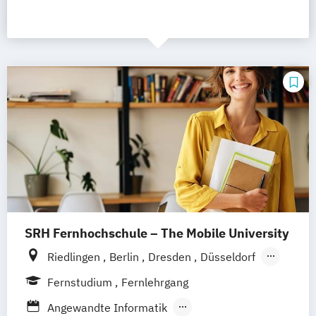
SRH Fernhochschule – The Mobile University
Riedlingen
Berlin
Dresden
Düsseldorf
Hamburg
Hannover
Köln
München
Fernstudium
Fernlehrgang
Stuttgart
Ellwangen
Zell
Leipzig
Angewandte Informatik