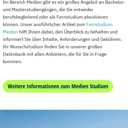
wirtschaftswissenschaftlicher Fächer
Im Bereich Medien gibt es ein großes Angebot an Bachelor-
Wirtschaftsinformatik
Wirtschaftsingenieurwesen und
Mechatronik
und Masterstudiengängen, die Sie entweder
Wirtschaftsprivatrecht kompakt
Maschinenbau
Mechatronik (M. Eng.) 3 oder 4 Semester
berufsbegleitend oder als Fernstudium absolvieren
Wirtschaftswissenschaft
Wirtschaftspsychologie & Künstliche
können. Unser ausführlicher Artikel zum
Mediengestaltung
Fernstudium
Intelligenz
Medien
hilft Ihnen dabei, den Überblick zu behalten und
Medizintechnik (B. Eng.)/(B. Sc.)
Wirtschaftspsychologie & Leadership
informiert Sie über Inhalte, Anforderungen und Gebühren.
Nachhaltiges Design
Wirtschaftspsychologie (DE/EN))
Ihr Wunschstudium finden Sie in unserer großen
Nationale und internationale Zertifizierung
Wirtschaftspsychologie im Online-
Datenbank mit allen Anbietern, die für Sie in Frage
und Produktkennzeichnung
Abendstudium
kommen.
New Venture Management
Wirtschaftsrecht
Professional Software Engineering
Wirtschaftswissenschaften
Prozesssimulation in der
Weitere Informationen zum Medien Studium
Verfahrenstechnik
Regenerative Energietechnik
Technikfolgen­abschätzung
Technische Betriebswirtschaft
Technische Informatik