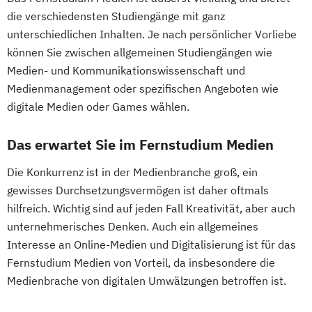
Game Development
Medizinische Ethik
Management
die verschiedensten Studiengänge mit ganz
Gestaltung interaktiver Systeme
Philosophie - Philosophie im europäischen
Pflege
unterschiedlichen Inhalten. Je nach persönlicher Vorliebe
IT-Sicherheit
Industriedesign
Kontext
Pharmamanagement und -technologie
können Sie zwischen allgemeinen Studiengängen wie
Informatik
Ingenieurpsychologie
Politikwissenschaft
Praxis- und Versorgungsmanagement
Medien- und Kommunikationswissenschaft und
Innovations- und Technologiemanagement
Verwaltungswissenschaft
Soziologie
Medienmanagement oder spezifischen Angeboten wie
Prozess- und Projektmanagement
(M. Sc.)
Praktische Informatik
digitale Medien oder Games wählen.
Psychologie
Pädagogik
Profil Anwendung
Projektmanagement
Psychologie
Sales Management & Strategy
Kommunikationsdesign
Das erwartet Sie im Fernstudium Medien
Recht für Patentanwältinnen und
Soziale Arbeit
Kunststofftechnik
Patentanwälte
Soziale Arbeit im Online-Abendstudium
Die Konkurrenz ist in der Medienbranche groß, ein
Lebensmittelverfahrenstechnik
Soziologie - Zugänge zur
Sozialmanagement
Sozialwissenschaften
gewisses Durchsetzungsvermögen ist daher oftmals
Leit- und Sicherungstechnik
Gegenwartsgesellschaft
Sustainability Management
hilfreich. Wichtig sind auf jeden Fall Kreativität, aber auch
Maschinenbau
Sportrecht
Therapiewissenschaften - Ergotherapie
unternehmerisches Denken. Auch ein allgemeines
Maschinenbau (M. Eng.) 3 oder 4 Semester
Steuer- und Rechtsbetriebswirt/in
Interesse an Online-Medien und Digitalisierung ist für das
Therapiewissenschaften - Logopädie
Steuerstrafrecht
Umweltmanager(in)
Fernstudium Medien von Vorteil, da insbesondere die
Therapiewissenschaften - Physiotherapie
Materials Science
Umweltwissenschaften
Volkswirtschaft
Medienbrache von digitalen Umwälzungen betroffen ist.
UX & Service Design
UX-Design
Mathematik für Studierende
Wirtschafts- und Arbeitsrecht
Wirtschaftsingenieurwesen