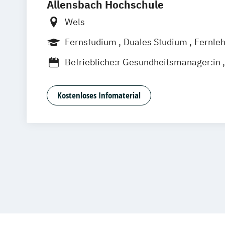
Allensbach Hochschule
Gesundheits
Gesundheit
Wels
Growth Hack
Fernstudium
Duales Studium
Fernle
Heilpädagog
Betriebliche:r Gesundheitsmanager:in
Immobilie
Betriebswirtschaftslehre und Manage
Informatik
Betriebswirtschaftslehre und Manageme
Internation
Kostenloses Infomaterial
Digital Marketing Management
Internation
Betriebswirtschaftslehre und Manageme
Kindheitspä
PR- und Kommunikationsmanagement
Kultur- und
Betriebswirtschaftslehre und Manageme
MBA - Huma
Wirtschaftspsychologie
Managemen
Business English
Business Managem
Maschinen
General Management
Mediation 
General Management - kompakt
Medizinisch
Geprüfte:r PR-Manager:in
Online Mark