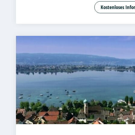
Angewandte
Kostenloses Info
Bank- und K
Betriebswir
Betriebswir
Business Ad
Cloud Comp
Customer Ce
DevOps und
Digital Ent
Digital Pro
Digitale Bet
E-Commer
Entrepreneu
Beratung un
Accounting 
Fitnessöko