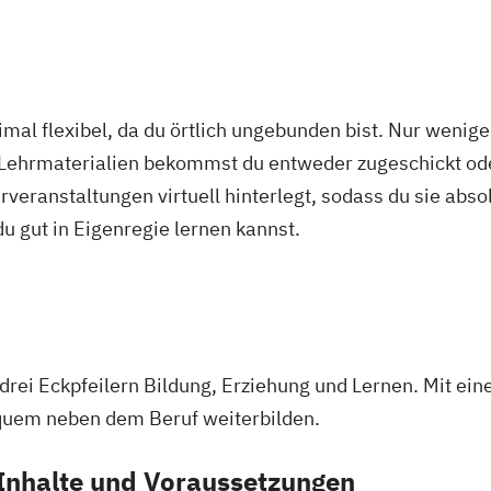
anagement
Personalmanagement (DE/EN)
Pflege
Pf
pie
Product Management (DE/EN)
Produktdesign
Pr
e
Public Health
Public Management
Public Manageme
adership
tions und Kommunikation
Pädagogik
Pädagogik
Bild
mal flexibel, da du örtlich ungebunden bist. Nur wenig
DE/EN)
Salesforce and Sales Management (DE/EN)
Soc
 Lehrmaterialien bekommst du entweder zugeschickt oder
nt
twicklung (DE/EN)
Soziale Arbeit
Soziale Arbeit Schw
veranstaltungen virtuell hinterlegt, sodass du sie abs
psychologie
agement
Sozialpädagogik und Inklusion
Sportmanage
ungskräfte
 du gut in Eigenregie lernen kannst.
management
UX Design
Umweltingenieurwesen
Vert
und Statistik
informatik (DE/EN)
Wirtschaftsingenieurwesen
Wirts
utionen
psychologie (DE/EN)
Wirtschaftsrecht
gen
 drei Eckpfeilern Bildung, Erziehung und Lernen. Mit 
oden empirischer
equem neben dem Beruf weiterbilden.
Inhalte und Voraussetzungen