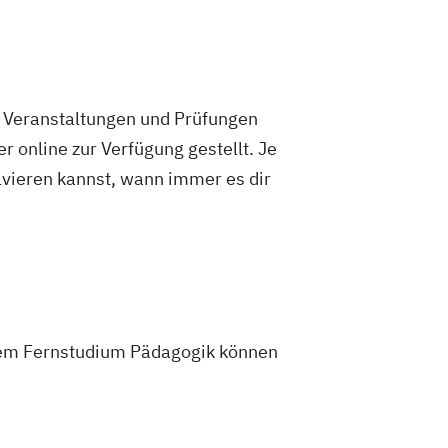
legemanagement
Pflegepädagogik
ojektmanagement (DE/EN)
nt für Verwaltungsfachangestellte
ungsberatung und Leitung
e Veranstaltungen und Prüfungen
ial Media
 online zur Verfügung gestellt. Je
erpunkt Kinder und Jugendliche
olvieren kannst, wann immer es dir
ment
Supply Chain Management
ragsrecht
chaftsingenieurwesen Medizintechnik
einem Fernstudium Pädagogik können