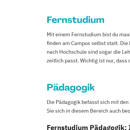
Geprüfte:r Portfoliomanager:in
Personalm
Geprüfte:r Vermögensmanager:in
Physiothera
Fernstudium
Gründungsmanagement
Psychologi
Human Resources Management und Le
Public Rela
Mit einem Fernstudium bist du maxi
Innovationsmanagement
Robotics (
finden am Campus selbst statt. Die
Integrations- und Diversity-Manageme
Softwareen
nach Hochschule sind sogar die Lehr
Personalmanagement und Wirtschafts
Sozialman
Projektmanagement für Fach- und Führ
zeitlich passt. Wichtig ist nur, dass
Tourismus
Propädeutikum Wirtschaftsmathematik 
Wirtschafts
Qualitätsmanagement in Bildungsinstit
Wirtschafts
organisieren
Pädagogik
Wirtschaftspädagogik
Wirtschaftswissenschaftliche Grundla
Die Pädagogik befasst sich mit den
Wissenschaftliches Arbeiten und Meth
Sie sich in diesem Bereich auch b
Forschung
Fernstudium Pädagogik: 