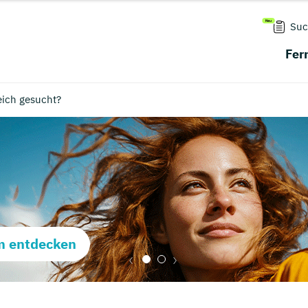
Suc
Fer
eich gesucht?
m entdecken