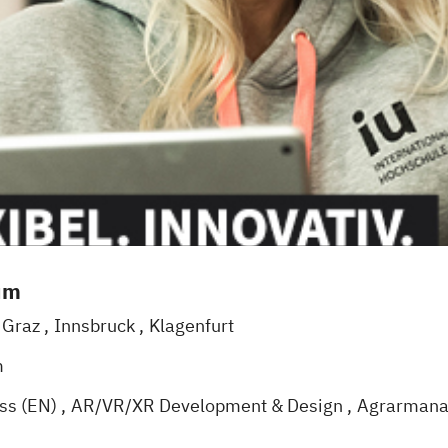
um
Graz
Innsbruck
Klagenfurt
m
ess (EN)
AR/VR/XR Development & Design
Agrarman
Künstliche Intelligenz
Angewandte Psychologie (DE/