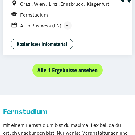
Graz
Wien
Linz
Innsbruck
Klagenfurt
Fernstudium
AI in Business (EN)
AR/VR/XR Development & Design
Agrarmanagement
Kostenloses Infomaterial
Angewandte Germanistik
Angewandte Künstliche Intelligenz
Angewandte Psychologie (DE/EN)
Alle 1 Ergebnisse ansehen
Angewandte Psychologie und Beratung
Artificial Intelligence (DE/EN)
Aviation Management (DE/EN)
Bank- und Kapitalmarktrecht
Fernstudium
Bauingenieurwesen
Bauprojektmanagement
Mit einem Fernstudium bist du maximal flexibel, da du
Betriebswirtschaftslehre
örtlich ungebunden bist. Nur wenige Veranstaltungen und