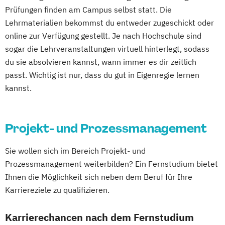
Betriebswirtschaftslehre und Customer
Prüfungen finden am Campus selbst statt. Die
Experience Management
Lehrmaterialien bekommst du entweder zugeschickt oder
Betriebswirtschaftslehre und Führung
online zur Verfügung gestellt. Je nach Hochschule sind
Betriebswirtschaftslehre – Industrial
sogar die Lehrveranstaltungen virtuell hinterlegt, sodass
Management
du sie absolvieren kannst, wann immer es dir zeitlich
Betriebswirtschaftslehre – Office
passt. Wichtig ist nur, dass du gut in Eigenregie lernen
Management
kannst.
Business Administration (DE/EN)
Business Intelligence
Projekt- und Prozessmanagement
Business Intelligence (DE/EN)
Cloud Computing
Coaching
Sie wollen sich im Bereich Projekt- und
Coaching und Supervision
Prozessmanagement weiterbilden? Ein Fernstudium bietet
Computer Science (DE/EN)
Controlling
Ihnen die Möglichkeit sich neben dem Beruf für Ihre
Customer Centricity
Karriereziele zu qualifizieren.
Cyber Security (DE/EN)
Data Management (DE/EN)
Karrierechancen nach dem Fernstudium