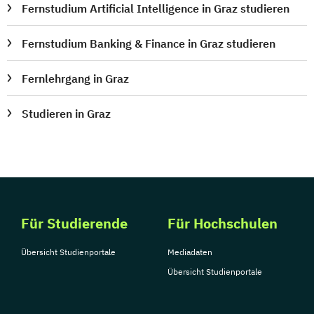
Product Management (DE/EN)
Fernstudium Artificial Intelligence in Graz studieren
Produktdesign
Projektmanagement (DE/EN)
Fernstudium Banking & Finance in Graz studieren
Psychologie
Public Health
Fernlehrgang in Graz
Public Management
Public Management für
Studieren in Graz
Verwaltungsfachangestellte
Public Relations und Kommunikation
Pädagogik
Pädagogik
Bildungsberatung und Leitung
Robotics (DE/EN)
Salesforce and Sales Management (DE/EN)
Für Studierende
Für Hochschulen
Übersicht Studienportale
Mediadaten
Social Media
Übersicht Studienportale
Softwareentwicklung (DE/EN)
Soziale Arbeit