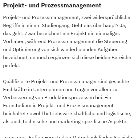
DevOps und Cloud Computing (DE/EN)
Projekt- und Prozessmanagement
Digital Business (DE/EN)
Projekt- und Prozessmanagement, zwei widersprüchliche
Digital Business Management
Begriffe in einem Studiengang. Geht das überhaupt? Ja,
Digital Entrepreneurship
Digital Health
das geht. Zwar bezeichnet ein Projekt ein einmaliges
Digital Innovation and Intrapreneurship
Vorhaben, während Prozessmanagement die Steuerung
(DE/EN)
und Optimierung von sich wiederholenden Aufgaben
Digital Product Management
bezeichnet, dennoch ergänzen sich diese beiden Bereiche
Digital Transformation Management -
perfekt.
Gesundheitswesen
Digitale Betriebswirtschaftslehre
Qualifizierte Projekt- und Prozessmanager sind gesuchte
Digitale Transformation
Diätetik
Fachkräfte in Unternehmen und tragen vor allem zur
E-Beratung in der Pädagogik
Verbesserung von Produktionsprozessen bei. Ein
E-Commerce
Elektrotechnik
Fernstudium in Projekt- und Prozessmanagement
Engineering (DE/EN)
beinhaltet sowohl betriebswirtschaftliche und logistische,
Engineering Management (DE/EN)
als auch technische und marketing-spezifische Aspekte.
Entrepreneurship (DE/EN)
Ergotherapie
In unserer großen Fernstudien-Datenbank finden Sie viele