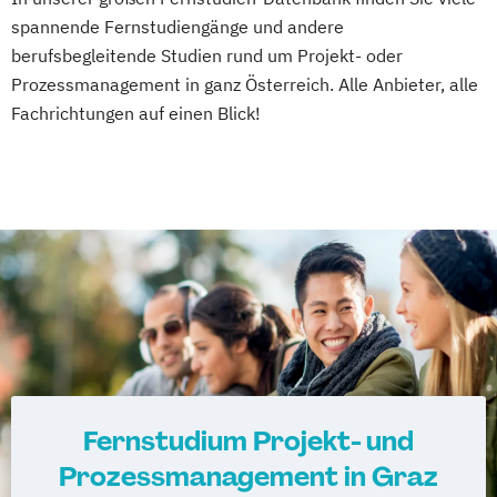
Ernährungswissenschaften
spannende Fernstudiengänge und andere
Erwachsenenbildung
berufsbegleitende Studien rund um Projekt- oder
Beratung und Personalentwicklung
Prozessmanagement in ganz Österreich. Alle Anbieter, alle
Eventmanagement
Facility Management
Fachrichtungen auf einen Blick!
Finance
Accounting und Taxation (DE/EN)
Finanzmanagement
Finanzmanagement für Bankkaufleute
Fintech
Fitnessökonomie
Game Design
Gartenbau
General Management
Gerontologie
Gesundheits- und Pflegepädagogik
Gesundheitsmanagement
Gesundheitspsychologie
Fernstudium Projekt- und
Gesundheitspädagogik
Gesundheitsökonomie
Growth Hacking
Prozessmanagement in Graz