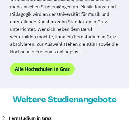
medizinischen Studiengängen ab. Musik, Kunst und
Mechatronik
Pädagogik wird an der Universität für Musik und
Mediation und Konfliktmanagement
darstellende Kunst an zehn Standorten in Graz
Mediendesign
Medieninformatik
unterrichtet. Wer sich neben dem Beruf
Medienmanagement
weiterbilden möchte, kann ein Fernstudium in Graz
Medizinische Informatik
Medizintechnik
absolvieren. Zur Auswahl stehen die IUBH sowie die
Modemanagement
Hochschule Fresenius onlineplus.
Nachhaltiges Management
New Work
Online Marketing
Alle Hochschulen in Graz
Online Marketing (DE/EN)
Online-Marketing und E-Commerce
Personalentwicklung
Weitere Studienangebote
Personalmanagement
Personalmanagement (DE/EN)
Pflege
Pflegemanagement
Pflegepädagogik
Fernstudium in Graz
Physiotherapie