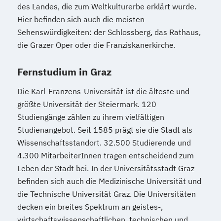
Internationales Marketing
des Landes, die zum Weltkulturerbe erklärt wurde.
Journalismus und digitale Kommunikation
Hier befinden sich auch die meisten
Kindheitspädagogik
Sehenswürdigkeiten: der Schlossberg, das Rathaus,
Kindheitspädagogik für Erzieher:innen
die Grazer Oper oder die Franziskanerkirche.
Kommunikationsdesign
Kommunikationspsychologie
Fernstudium in Graz
Kultur- und Medienpädagogik
Die Karl-Franzens-Universität ist die älteste und
Leitungshandeln in der Pädagogik
größte Universität der Steiermark. 120
Logistikmanagement
Logopädie
Studiengänge zählen zu ihrem vielfältigen
MBA - Human Resource Management
Studienangebot. Seit 1585 prägt sie die Stadt als
(DE/EN)
Wissenschaftsstandort. 32.500 Studierende und
MBA - New Work & Talent Management
4.300 MitarbeiterInnen tragen entscheidend zum
Management (DE/EN)
Marketing
Leben der Stadt bei. In der Universitätsstadt Graz
Marketing und digitale Medien
befinden sich auch die Medizinische Universität und
die Technische Universität Graz. Die Universitäten
Marketingmanagement
Maschinenbau
decken ein breites Spektrum an geistes-,
Master of Business Administration (DE/EN)
wirtschaftswissenschaftlichen, technischen und