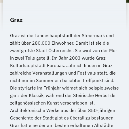
Growth Hacking (DE/EN)
Growth Hacking for Entrepreneurs (DE/EN)
Heilpädagogik
Graz
Heilpädagogik und Inklusion
Heilpädagogik/Inklusionspädagogik
Graz ist die Landeshauptstadt der Steiermark und
Hotelmanagement (DE/EN)
zählt über 280.000 Einwohner. Damit ist sie die
IT-Management
Immobilienmanagement
zweitgrößte Stadt Österreichs. Sie wird von der Mur
Immobilienmanagement für
in zwei Teile geteilt. Im Jahr 2003 wurde Graz
Immobilienkaufleute
Kulturhauptstadt Europas. Jährlich finden in Graz
zahlreiche Veranstaltungen und Festivals statt, die
Immobilienwirtschaft
Informatik
nicht nur im Sommer ein beliebter Treffpunkt sind.
Information Technology Management
Die styriarte im Frühjahr widmet sich beispielsweise
(DE/EN)
ganz der Klassik, während der Steirische Herbst der
Innovation and Entrepreneurship (DE/EN)
zeitgenössischen Kunst verschrieben ist.
International Healthcare Management
Architektonische Werke aus der über 850-jährigen
(DE/EN)
Geschichte der Stadt gibt es überall zu bestaunen.
International Management (DE/EN)
Graz hat eine der am besten erhaltenen Altstädte