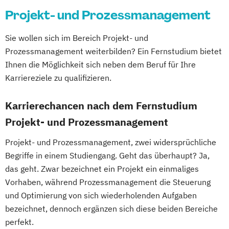
Human Resource Management
Business Administration
Projekt- und Prozessmanagement
Human Resource Management
Business Management (EN)
(Kurzversion)
Sie wollen sich im Bereich Projekt- und
Business and Organizational Development
IT-Management
Informatik
Prozessmanagement weiterbilden? Ein Fernstudium bietet
Corporate Brand Management
Intercultural Management
Ihnen die Möglichkeit sich neben dem Beruf für Ihre
Data Science und Analytics
International Business Administration
Karriereziele zu qualifizieren.
Design Management
Kindheits- und Jugendpädagogik
Digital Business Management
Logistik und Supply Chain Management
Karrierechancen nach dem Fernstudium
Digital Health Management
Logistikmanagement
Managing Diversity
Projekt- und Prozessmanagement
Digital Marketing
Marketing und Sales Management
Ernährungswissenschaften
Projekt- und Prozessmanagement, zwei widersprüchliche
Nachhaltigkeitsmanagement
Erwachsenenbildung und Digitalisierung
Begriffe in einem Studiengang. Geht das überhaupt? Ja,
Personalmanagement und Corporate
das geht. Zwar bezeichnet ein Projekt ein einmaliges
Executive MBA für Ärztinnen und Ärzte
Learning
Vorhaben, während Prozessmanagement die Steuerung
Finance
Accounting
Pflege
Pflegemanagement
und Optimierung von sich wiederholenden Aufgaben
Controlling & Taxation
Planung logistischer Netzwerke
bezeichnet, dennoch ergänzen sich diese beiden Bereiche
Gesundheitspsychologie
Politikwissenschaft und Management
perfekt.
Gesundheitspsychologie im Online-