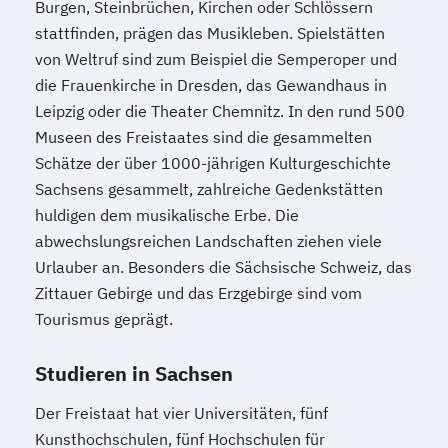
Burgen, Steinbrüchen, Kirchen oder Schlössern
Therapiewissenschaften - Logopädie
stattfinden, prägen das Musikleben. Spielstätten
Therapiewissenschaften - Physiotherapie
von Weltruf sind zum Beispiel die Semperoper und
UX & Service Design
UX-Design
die Frauenkirche in Dresden, das Gewandhaus in
Wirtschaftsingenieurwesen
Leipzig oder die Theater Chemnitz. In den rund 500
Wirtschaftsingenieurwesen und
Museen des Freistaates sind die gesammelten
Maschinenbau
Schätze der über 1000-jährigen Kulturgeschichte
Sachsens gesammelt, zahlreiche Gedenkstätten
Wirtschaftspsychologie & Künstliche
huldigen dem musikalische Erbe. Die
Intelligenz
abwechslungsreichen Landschaften ziehen viele
Wirtschaftspsychologie & Leadership
Urlauber an. Besonders die Sächsische Schweiz, das
Wirtschaftspsychologie (DE/EN))
Zittauer Gebirge und das Erzgebirge sind vom
Wirtschaftspsychologie im Online-
Tourismus geprägt.
Abendstudium
Wirtschaftsrecht
Studieren in Sachsen
Wirtschaftswissenschaften
Der Freistaat hat vier Universitäten, fünf
Kunsthochschulen, fünf Hochschulen für