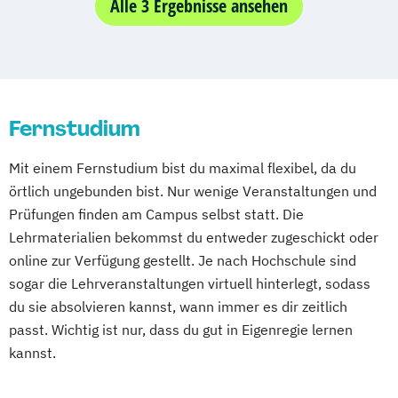
Betriebswirtschaft &
Alle 3 Ergebnisse ansehen
Angewandte Psychologie mit Schwerpunkt
Wirtschaftspsychologie
Sportpsychologie
Betriebswirtschaft &
Arbeitsrecht
Beratung & Coaching
Wirtschaftspsychologie (Abendstudium)
Betriebliches Gesundheitsmanagement
Betriebswirtschaftslehre
Betriebswirtschaft
Fernstudium
Business Coaching & Change Management
Betriebswirtschaft und Digitalisierung
Mit einem Fernstudium bist du maximal flexibel, da du
Betriebswirtschaft und
Business Development
örtlich ungebunden bist. Nur wenige Veranstaltungen und
Gesundheitsmanagement
Digital Business Management
Prüfungen finden am Campus selbst statt. Die
Betriebswirtschaft und Hotelmanagement
Digital Business Management (Kurzversion)
Lehrmaterialien bekommst du entweder zugeschickt oder
Betriebswirtschaft und Interkulturelle
online zur Verfügung gestellt. Je nach Hochschule sind
Kommunikation
Ernährungswissenschaften
sogar die Lehrveranstaltungen virtuell hinterlegt, sodass
Betriebswirtschaft und
Familie im Wandel
du sie absolvieren kannst, wann immer es dir zeitlich
Personalmanagement
Finance & Management
passt. Wichtig ist nur, dass du gut in Eigenregie lernen
Betriebswirtschaft und Sozialmanagement
General Management
kannst.
Gesundheitsmanagement
Betriebswirtschaft und Sportmanagement