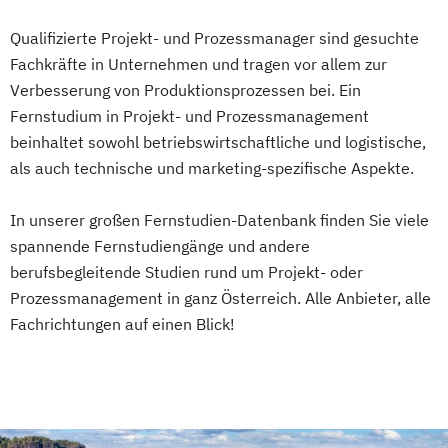
Psychologie
Psychologie (Abendstudium)
Abendstudium
Psychologie mit Schwerpunkt Arbeits-
Qualifizierte Projekt- und Prozessmanager sind gesuchte
Global Business Administration (EN)
Organisations- und Wirtschaftspsychologie
Fachkräfte in Unternehmen und tragen vor allem zur
Inklusion und Teilhabe
Verbesserung von Produktionsprozessen bei. Ein
Innovation und Zukunftsforschung
Psychologie mit Schwerpunkt
Fernstudium in Projekt- und Prozessmanagement
Integrative Lerntherapie
beinhaltet sowohl betriebswirtschaftliche und logistische,
Gesundheitspsychologie
Kommunikation und Content Creation
als auch technische und marketing-spezifische Aspekte.
Psychologie mit Schwerpunkt Klinische
Kommunikation und Medienmanagement
Psychologie und Psychologische Beratung
Kommunikationsdesign
In unserer großen Fernstudien-Datenbank finden Sie viele
Psychologie mit Schwerpunkt
spannende Fernstudiengänge und andere
Lebensmittelmanagement und -
Psycholoische Diagnostik und Evaluation
berufsbegleitende Studien rund um Projekt- oder
technologie
Psychologie mit Schwerpunkt
Prozessmanagement in ganz Österreich. Alle Anbieter, alle
Lernpsychologie und integrative
Pädagogische Psychologie
Fachrichtungen auf einen Blick!
Lerntherapie
Sales und Management
Soziale Arbeit
Management
Sozialmanagement
Management im Gesundheitswesen
Strategy & Leadership
Taxation
Medien- und Kommunikationsmanagement
Accounting
Finance