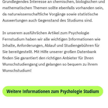
Grundlegendes Interesse an chemischen, biologischen und
Wirtschaftsingenieurwesen
Wirtschaftswissenschaft
mathematischen Themen sollte ebenfalls vorhanden sein,
Wirtschaftsingenieurwesen und
da naturwissenschaftliche Vorgänge sowie statistische
Maschinenbau
Auswertungen auch Gegenstand des Studiums sind.
Wirtschaftspsychologie & Künstliche
Intelligenz
In unserem ausführlichen Artikel zum Psychologie
Wirtschaftspsychologie & Leadership
Fernstudium haben wir alle wichtigen Informationen wie
Wirtschaftspsychologie (DE/EN))
Inhalte, Anforderungen, Ablauf und Studiengebühren für
Wirtschaftspsychologie im Online-
Sie bereitgestellt. Mit Hilfe unserer großen Datenbank
Abendstudium
finden Sie garantiert den richtigen Anbieter für Ihren
Wirtschaftsrecht
Wunschstudiengang und gelangen so bequem zu ihrem
Wirtschaftswissenschaften
Wunschstudium!
Weitere Informationen zum Psychologie Studium