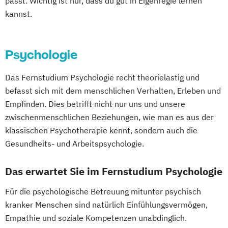
passt. Wichtig ist nur, dass du gut in Eigenregie lernen
Personalpsychologie und Human Resource
Kontext
kannst.
Management
Psychologie mit Schwerpunkt
Politikwissenschaft
Pflege
Gesundheitspsychologie
Verwaltungswissenschaft
Soziologie
Pharmamanagement und -technologie
Psychologie mit Schwerpunkt Klinische
Psychologie
Praktische Informatik
Praxis- und Versorgungsmanagement
Psychologie und Psychologische Beratung
Projektmanagement
Psychologie
Prozess- und Projektmanagement
Psychologie mit Schwerpunkt
Das Fernstudium Psychologie recht theorielastig und
Recht für Patentanwältinnen und
Psychologie
Pädagogik
befasst sich mit dem menschlichen Verhalten, Erleben und
Psycholoische Diagnostik und Evaluation
Patentanwälte
Empfinden. Dies betrifft nicht nur uns und unsere
Sales Management & Strategy
Psychologie mit Schwerpunkt
Soziologie - Zugänge zur
zwischenmenschlichen Beziehungen, wie man es aus der
Soziale Arbeit
Pädagogische Psychologie
Gegenwartsgesellschaft
klassischen Psychotherapie kennt, sondern auch die
Soziale Arbeit im Online-Abendstudium
Sales und Management
Soziale Arbeit
Sportrecht
Gesundheits- und Arbeitspsychologie.
Sozialmanagement
Sozialwissenschaften
Sozialmanagement
Steuer- und Rechtsbetriebswirt/in
Sustainability Management
Strategy & Leadership
Taxation
Steuerstrafrecht
Umweltmanager(in)
Das erwartet Sie im Fernstudium Psychologie
Therapiewissenschaften - Ergotherapie
Accounting
Finance
Umweltwissenschaften
Volkswirtschaft
Therapiewissenschaften - Logopädie
UX Design & Management
Für die psychologische Betreuung mitunter psychisch
Wirtschafts- und Arbeitsrecht
Therapiewissenschaften - Physiotherapie
kranker Menschen sind natürlich Einfühlungsvermögen,
Wirtschaftspsychologie
Wirtschaftsrecht
Wirtschaftsinformatik
Empathie und soziale Kompetenzen unabdinglich.
UX & Service Design
UX-Design
Wirtschaftsprivatrecht kompakt