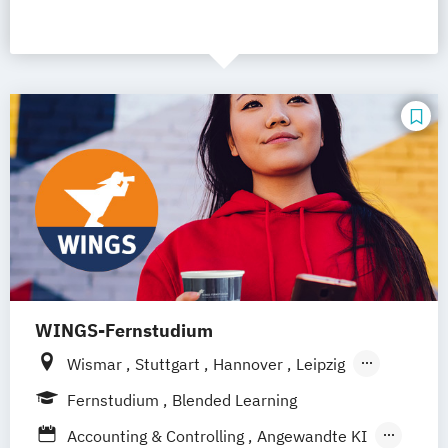
WINGS-Fernstudium
Wismar
Stuttgart
Hannover
Leipzig
Frankfurt am Main
Berlin
Hamburg
Fernstudium
Blended Learning
Düsseldorf
München
Dortmund
Bonn
Accounting & Controlling
Angewandte KI