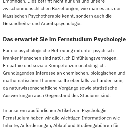
Empfinden. Dies betrifft nicht nur uns und unsere
Personalpsychologie und Human Resource
Kontext
zwischenmenschlichen Beziehungen, wie man es aus der
Management
Psychologie mit Schwerpunkt
Politikwissenschaft
klassischen Psychotherapie kennt, sondern auch die
Pflege
Gesundheitspsychologie
Verwaltungswissenschaft
Soziologie
Gesundheits- und Arbeitspsychologie.
Pharmamanagement und -technologie
Psychologie mit Schwerpunkt Klinische
Praktische Informatik
Praxis- und Versorgungsmanagement
Psychologie und Psychologische Beratung
Das erwartet Sie im Fernstudium Psychologie
Projektmanagement
Psychologie
Prozess- und Projektmanagement
Psychologie mit Schwerpunkt
Recht für Patentanwältinnen und
Für die psychologische Betreuung mitunter psychisch
Psychologie
Pädagogik
Psycholoische Diagnostik und Evaluation
Patentanwälte
kranker Menschen sind natürlich Einfühlungsvermögen,
Sales Management & Strategy
Psychologie mit Schwerpunkt
Soziologie - Zugänge zur
Empathie und soziale Kompetenzen unabdinglich.
Soziale Arbeit
Pädagogische Psychologie
Gegenwartsgesellschaft
Grundlegendes Interesse an chemischen, biologischen und
Soziale Arbeit im Online-Abendstudium
Sales und Management
Soziale Arbeit
Sportrecht
mathematischen Themen sollte ebenfalls vorhanden sein,
Sozialmanagement
Sozialwissenschaften
Sozialmanagement
Steuer- und Rechtsbetriebswirt/in
da naturwissenschaftliche Vorgänge sowie statistische
Sustainability Management
Strategy & Leadership
Taxation
Steuerstrafrecht
Umweltmanager(in)
Auswertungen auch Gegenstand des Studiums sind.
Therapiewissenschaften - Ergotherapie
Accounting
Finance
Umweltwissenschaften
Volkswirtschaft
Therapiewissenschaften - Logopädie
UX Design & Management
In unserem ausführlichen Artikel zum Psychologie
Wirtschafts- und Arbeitsrecht
Therapiewissenschaften - Physiotherapie
Wirtschaftspsychologie
Wirtschaftsrecht
Fernstudium haben wir alle wichtigen Informationen wie
Wirtschaftsinformatik
UX & Service Design
UX-Design
Inhalte, Anforderungen, Ablauf und Studiengebühren für
Wirtschaftsprivatrecht kompakt