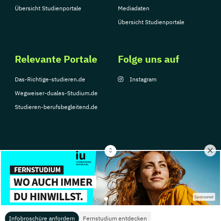
Übersicht Studienportale
Mediadaten
Übersicht Studienportale
Relevante Portale
Folge uns auf
Das-Richtige-studieren.de
Instagram
Wegweiser-duales-Studium.de
Studieren-berufsbegleitend.de
© Copyright 2026, TarGroup Media GmbH
Impressum
Über
Datenschutzerklärung
Nutzungsbedingungen
Barrier
Sponsored
uns
Infobroschüre anfordern
Fernstudium entdecken