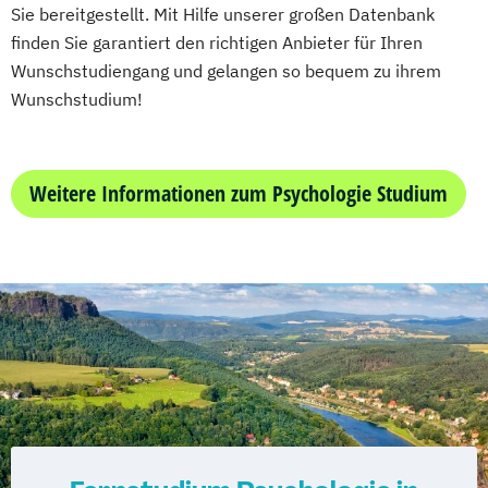
Wirtschaftsingenieurwesen
Sie bereitgestellt. Mit Hilfe unserer großen Datenbank
Wirtschaftswissenschaft
Wirtschaftsingenieurwesen und
finden Sie garantiert den richtigen Anbieter für Ihren
Maschinenbau
Wunschstudiengang und gelangen so bequem zu ihrem
Wunschstudium!
Wirtschaftspsychologie & Künstliche
Intelligenz
Wirtschaftspsychologie & Leadership
Weitere Informationen zum Psychologie Studium
Wirtschaftspsychologie (DE/EN))
Wirtschaftspsychologie im Online-
Abendstudium
Wirtschaftsrecht
Wirtschaftswissenschaften