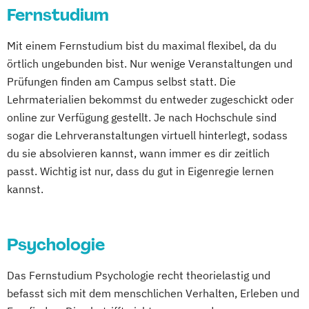
Innovation und Zukunftsforschung
IT-Management
Informatik
Pharmaproduktion
Fernstudium
Elektrotechnik (Akademiestudium)
Integrative Lerntherapie
Intercultural Management
Physiotherapie
Psychologie
Europäische Moderne - Geschichte und
Kommunikation und Content Creation
Mit einem Fernstudium bist du maximal flexibel, da du
International Business Administration
Psychosoziale Beratung in Sozialer Arbeit
Literatur
örtlich ungebunden bist. Nur wenige Veranstaltungen und
Kommunikation und Medienmanagement
Kindheits- und Jugendpädagogik
Sicherheitsmanagement
Soziale Arbeit
Fachanwaltsausbildung Strafrecht
Prüfungen finden am Campus selbst statt. Die
Kommunikationsdesign
Logistik und Supply Chain Management
Sozialmanagement
Finanzbetriebswirt/in
Lehrmaterialien bekommst du entweder zugeschickt oder
Lebensmittelmanagement und -
Logistikmanagement
Managing Diversity
Technische Redaktion und
Geschichte Europas - Epochen
online zur Verfügung gestellt. Je nach Hochschule sind
technologie
Marketing und Sales Management
Informationsdesign
Umbrüche
Verflechtungen
Governance
sogar die Lehrveranstaltungen virtuell hinterlegt, sodass
Lernpsychologie und integrative
Nachhaltigkeitsmanagement
Tourismusmanagement
Hagener Zertifikatsstudium Management
du sie absolvieren kannst, wann immer es dir zeitlich
Lerntherapie
Personalmanagement und Corporate
Wirtschaftsinformatik
IT-Betriebswirt/in
Informatik
passt. Wichtig ist nur, dass du gut in Eigenregie lernen
Management
Learning
Wirtschaftsinformatik - Schwerpunkt E-
Intensivkurs BWL
Kulturwissenschaften
kannst.
Management im Gesundheitswesen
Pflege
Pflegemanagement
Business
Lawyer and Legal Practice
Management
Medien- und Kommunikationsmanagement
Planung logistischer Netzwerke
Wirtschaftsingenieurwesen
Management Basics
Politikwissenschaft und Management
Psychologie
Wirtschaftspsychologie
Wirtschaftsrecht
Marketingbetriebswirt/in
Master of Laws
Mediendesign
Psychologie
Psychologie (Abendstudium)
Wirtschaftsrecht mit internationalen
Mathematik
Mediation
Das Fernstudium Psychologie recht theorielastig und
Nachhaltigkeitsmanagement
Psychologie mit Schwerpunkt Arbeits-
Aspekten
Medizinische Ethik
befasst sich mit dem menschlichen Verhalten, Erleben und
Online Marketing
Organisations- und Wirtschaftspsychologie
Philosophie - Philosophie im europäischen