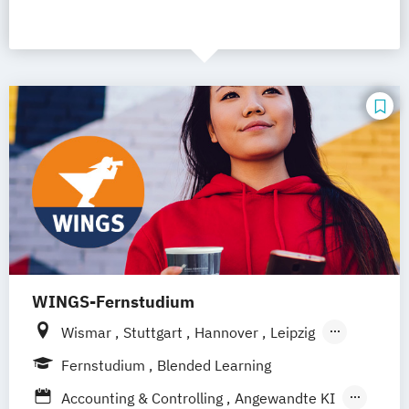
WINGS-Fernstudium
Wismar
Stuttgart
Hannover
Leipzig
Frankfurt am Main
Berlin
Hamburg
Fernstudium
Blended Learning
Düsseldorf
München
Dortmund
Bonn
Accounting & Controlling
Angewandte KI