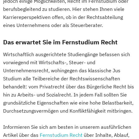
jedoch einige Möglichkeiten, Recht im Fernstudium oder
Management
Psychologie mit Schwerpunkt
Politikwissenschaft
berufsbegleitend zu studieren. Hier stehen Ihnen viele
Pflege
Gesundheitspsychologie
Verwaltungswissenschaft
Soziologie
Karriereperspektiven offen, ob in der Rechtsabteilung
Pharmamanagement und -technologie
Psychologie mit Schwerpunkt Klinische
Praktische Informatik
eines Unternehmens oder als Steuerberater.
Praxis- und Versorgungsmanagement
Psychologie und Psychologische Beratung
Projektmanagement
Psychologie
Prozess- und Projektmanagement
Psychologie mit Schwerpunkt
Das erwartet Sie im Fernstudium Recht
Recht für Patentanwältinnen und
Psychologie
Pädagogik
Psycholoische Diagnostik und Evaluation
Patentanwälte
Wirtschaftlich ausgerichtete Studiengänge befassen sich
Sales Management & Strategy
Psychologie mit Schwerpunkt
Soziologie - Zugänge zur
vorwiegend mit Wirtschafts-, Steuer- und
Soziale Arbeit
Pädagogische Psychologie
Gegenwartsgesellschaft
Unternehmensrecht, wohingegen das klassische Jus
Soziale Arbeit im Online-Abendstudium
Sales und Management
Soziale Arbeit
Sportrecht
Studium alle Teilbereiche der Rechtswissenschaften
Sozialmanagement
Sozialwissenschaften
Sozialmanagement
Steuer- und Rechtsbetriebswirt/in
behandelt: vom Privatrecht über das Bürgerliche Recht bis
Sustainability Management
Strategy & Leadership
Taxation
Steuerstrafrecht
Umweltmanager(in)
hin zu Arbeits- und Sozialrecht. In jedem Fall sollten Sie
Therapiewissenschaften - Ergotherapie
Accounting
Finance
Umweltwissenschaften
Volkswirtschaft
grundsätzliche Eigenschaften wie eine hohe Belastbarkeit,
Therapiewissenschaften - Logopädie
UX Design & Management
Durchsetzungsvermögen und Konfliktfähigkeit mitbringen.
Wirtschafts- und Arbeitsrecht
Therapiewissenschaften - Physiotherapie
Wirtschaftspsychologie
Wirtschaftsrecht
Wirtschaftsinformatik
UX & Service Design
UX-Design
Informieren Sie sich am besten in unserem ausführlichen
Wirtschaftsprivatrecht kompakt
Wirtschaftsingenieurwesen
Artikel über das
Fernstudium Recht
über Inhalte, Ablauf,
Wirtschaftswissenschaft