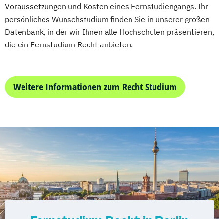
Wirtschaftsingenieurwesen und
Voraussetzungen und Kosten eines Fernstudiengangs. Ihr
Maschinenbau
persönliches Wunschstudium finden Sie in unserer großen
Datenbank, in der wir Ihnen alle Hochschulen präsentieren,
Wirtschaftspsychologie & Künstliche
die ein Fernstudium Recht anbieten.
Intelligenz
Wirtschaftspsychologie & Leadership
Wirtschaftspsychologie (DE/EN))
Weitere Informationen zum Recht Studium
Wirtschaftspsychologie im Online-
Abendstudium
Wirtschaftsrecht
Wirtschaftswissenschaften