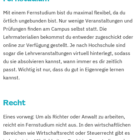
Integrative Lerntherapie
Intercultural Management
Physiotherapie
Psychologie
Europäische Moderne - Geschichte und
Kommunikation und Content Creation
Mit einem Fernstudium bist du maximal flexibel, da du
International Business Administration
Psychosoziale Beratung in Sozialer Arbeit
Literatur
örtlich ungebunden bist. Nur wenige Veranstaltungen und
Kommunikation und Medienmanagement
Kindheits- und Jugendpädagogik
Sicherheitsmanagement
Soziale Arbeit
Fachanwaltsausbildung Strafrecht
Prüfungen finden am Campus selbst statt. Die
Kommunikationsdesign
Logistik und Supply Chain Management
Sozialmanagement
Finanzbetriebswirt/in
Lehrmaterialien bekommst du entweder zugeschickt oder
Lebensmittelmanagement und -
Logistikmanagement
Managing Diversity
Technische Redaktion und
Geschichte Europas - Epochen
online zur Verfügung gestellt. Je nach Hochschule sind
technologie
Marketing und Sales Management
Informationsdesign
Umbrüche
Verflechtungen
Governance
sogar die Lehrveranstaltungen virtuell hinterlegt, sodass
Lernpsychologie und integrative
Nachhaltigkeitsmanagement
Tourismusmanagement
Hagener Zertifikatsstudium Management
du sie absolvieren kannst, wann immer es dir zeitlich
Lerntherapie
Personalmanagement und Corporate
Wirtschaftsinformatik
IT-Betriebswirt/in
Informatik
passt. Wichtig ist nur, dass du gut in Eigenregie lernen
Management
Learning
Wirtschaftsinformatik - Schwerpunkt E-
Intensivkurs BWL
Kulturwissenschaften
kannst.
Management im Gesundheitswesen
Pflege
Pflegemanagement
Business
Lawyer and Legal Practice
Management
Medien- und Kommunikationsmanagement
Planung logistischer Netzwerke
Wirtschaftsingenieurwesen
Management Basics
Politikwissenschaft und Management
Recht
Wirtschaftspsychologie
Wirtschaftsrecht
Marketingbetriebswirt/in
Master of Laws
Mediendesign
Psychologie
Psychologie (Abendstudium)
Wirtschaftsrecht mit internationalen
Mathematik
Mediation
Eines vorweg: Um als Richter oder Anwalt zu arbeiten,
Nachhaltigkeitsmanagement
Psychologie mit Schwerpunkt Arbeits-
Aspekten
Medizinische Ethik
reicht ein Fernstudium nicht aus. In den wirtschaftlichen
Online Marketing
Organisations- und Wirtschaftspsychologie
Philosophie - Philosophie im europäischen
Bereichen wie Wirtschaftsrecht oder Steuerrecht gibt es
Personalpsychologie und Human Resource
Kontext