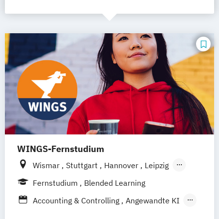
WINGS-Fernstudium
Wismar
Stuttgart
Hannover
Leipzig
Frankfurt am Main
Berlin
Hamburg
Fernstudium
Blended Learning
Düsseldorf
München
Dortmund
Bonn
Accounting & Controlling
Angewandte KI
Nürnberg
Architektur und Umwelt
Bautenschutz