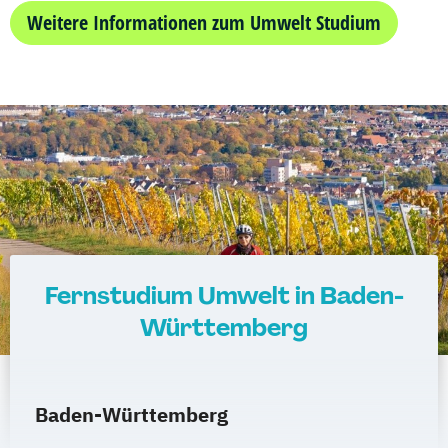
Weitere Informationen zum Umwelt Studium
Wirtschaftsingenieurwesen für Ingenieure
Wirtschaftsingenieurwesen für
Wirtschaftswissenschaftler
Wirtschafts­ingenieur­wesen
Fahrzeugtechnik
Wirtschafts­ingenieur­wesen
Kunststofftechnik
Wirtschafts­ingenieur­wesen Mechatronik
Wirtschafts­ingenieur­wesen Medizintechnik
Fernstudium Umwelt in Baden-
Wirtschafts­ingenieur­wesen
Württemberg
Verfahrenstechnik
Zukunftsmanagement
Baden-Württemberg