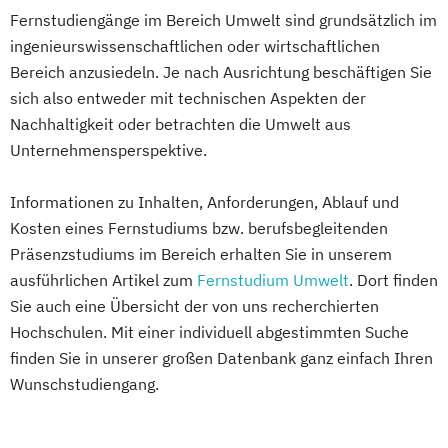
Wirtschaftsprivatrecht kompakt
Fernstudiengänge im Bereich Umwelt sind grundsätzlich im
Wasserstofftechnologien
Wirtschaftswissenschaft
ingenieurswissenschaftlichen oder wirtschaftlichen
Weiterbildung IT Sicherheit Management
Bereich anzusiedeln. Je nach Ausrichtung beschäftigen Sie
Wirtschaftsinformatik
sich also entweder mit technischen Aspekten der
Wirtschaftsingenieurwesen
Nachhaltigkeit oder betrachten die Umwelt aus
Wirtschaftsingenieurwesen
Unternehmensperspektive.
Baumanagement
Wirtschaftsingenieurwesen Digitale
Informationen zu Inhalten, Anforderungen, Ablauf und
Produktion (B. Eng.) 6 oder 7 Semester
Kosten eines Fernstudiums bzw. berufsbegleitenden
Wirtschaftsingenieurwesen Erneuerbare
Präsenzstudiums im Bereich erhalten Sie in unserem
Energien (B. Eng.) 6 oder 7 Semester
ausführlichen Artikel zum
Fernstudium Umwelt
. Dort finden
Wirtschaftsingenieurwesen Künstliche
Sie auch eine Übersicht der von uns recherchierten
Intelligenz (B. Eng.) 6 oder 7 Semester
Hochschulen. Mit einer individuell abgestimmten Suche
Wirtschaftsingenieurwesen Lebensmittel
finden Sie in unserer großen Datenbank ganz einfach Ihren
Wunschstudiengang.
(B. Eng.) 6 oder 7 Semester
Wirtschaftsingenieurwesen Logistik (B.
Eng.) 6 ode 7 Semester