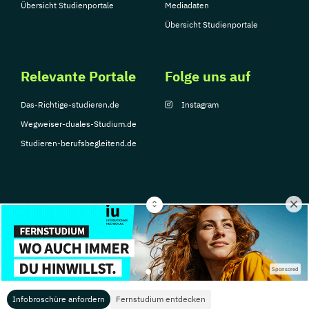
Übersicht Studienportale
Mediadaten
Übersicht Studienportale
Relevante Portale
Folge uns auf
Das-Richtige-studieren.de
Instagram
Wegweiser-duales-Studium.de
Studieren-berufsbegleitend.de
© Copyright 2026, TarGroup Media GmbH
Impressum
Über
Datenschutzerklärung
Nutzungsbedingungen
Barrier
Sponsored
uns
Infobroschüre anfordern
Fernstudium entdecken