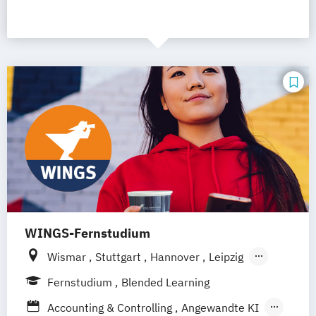
WINGS-Fernstudium
Wismar
Stuttgart
Hannover
Leipzig
Frankfurt am Main
Berlin
Hamburg
Fernstudium
Blended Learning
Düsseldorf
München
Dortmund
Bonn
Accounting & Controlling
Angewandte KI