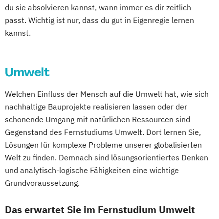
Organisations- und Wirtschaftspsychologie
Wirtschaftsingenieurwesen
Nachhaltige Entwicklungszusammenarbeit
Philosophie - Philosophie im europäischen
du sie absolvieren kannst, wann immer es dir zeitlich
wirtschaftswissenschaftlicher Fächer
Wirtschaftsingenieurwesen und
Organisationsentwicklung
Kontext
passt. Wichtig ist nur, dass du gut in Eigenregie lernen
Mechatronik
Psychologie mit Schwerpunkt
Maschinenbau
Personalentwicklung
kannst.
Politikwissenschaft
Mechatronik (M. Eng.) 3 oder 4 Semester
Gesundheitspsychologie
Wirtschaftspsychologie & Künstliche
Psychologie kindlicher Lern- und
Verwaltungswissenschaft
Soziologie
Mediengestaltung
Psychologie mit Schwerpunkt Klinische
Intelligenz
Entwicklungsauffälligkeiten
Praktische Informatik
Medizintechnik (B. Eng.)/(B. Sc.)
Umwelt
Psychologie und Psychologische Beratung
Wirtschaftspsychologie & Leadership
Quantum Technologies
Projektmanagement
Psychologie
Nachhaltiges Design
Psychologie mit Schwerpunkt
Wirtschaftspsychologie (DE/EN))
Schulmanagement
Recht für Patentanwältinnen und
Nationale und internationale Zertifizierung
Welchen Einfluss der Mensch auf die Umwelt hat, wie sich
Psycholoische Diagnostik und Evaluation
Wirtschaftspsychologie im Online-
Software Engineering for Embedded
Patentanwälte
und Produktkennzeichnung
nachhaltige Bauprojekte realisieren lassen oder der
Psychologie mit Schwerpunkt
Abendstudium
Systems
Soziologie - Zugänge zur
schonende Umgang mit natürlichen Ressourcen sind
New Venture Management
Pädagogische Psychologie
Wirtschaftsrecht
Sport- und Gesundheitstechnologie
Gegenwartsgesellschaft
Gegenstand des Fernstudiums Umwelt. Dort lernen Sie,
Professional Software Engineering
Sales und Management
Soziale Arbeit
Wirtschaftswissenschaften
Systemische Beratung
Sportrecht
Lösungen für komplexe Probleme unserer globalisierten
Prozesssimulation in der
Sozialmanagement
Wirtschaftsrecht für die
Steuer- und Rechtsbetriebswirt/in
Welt zu finden. Demnach sind lösungsorientiertes Denken
Verfahrenstechnik
Strategy & Leadership
Taxation
Unternehmenspraxis
und analytisch-logische Fähigkeiten eine wichtige
Steuerstrafrecht
Umweltmanager(in)
Regenerative Energietechnik
Accounting
Finance
Grundvoraussetzung.
Umweltwissenschaften
Volkswirtschaft
Technikfolgen­abschätzung
UX Design & Management
Wirtschafts- und Arbeitsrecht
Technische Betriebswirtschaft
Wirtschaftspsychologie
Wirtschaftsrecht
Das erwartet Sie im Fernstudium Umwelt
Wirtschaftsinformatik
Technische Informatik