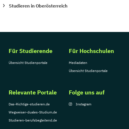
Studieren in Oberösterreich
Sozialpädagogik und Inklusion
Sportmanagement
Supply Chain Management
Tourismusmanagement
UX Design
Umweltingenieurwesen
Vertragsrecht
Wirtschaftsinformatik (DE/EN)
Für Studierende
Für Hochschulen
Wirtschaftsingenieurwesen
Wirtschaftsingenieurwesen Medizintechnik
Übersicht Studienportale
Mediadaten
Übersicht Studienportale
Wirtschaftspsychologie (DE/EN)
Wirtschaftsrecht
Relevante Portale
Folge uns auf
Das-Richtige-studieren.de
Instagram
Wegweiser-duales-Studium.de
Studieren-berufsbegleitend.de