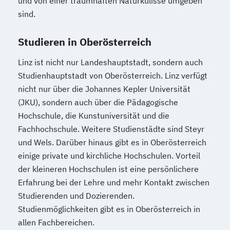
und von einer traumhaften Naturkulisse umgeben
Mediendesign
Medieninformatik
sind.
Medienmanagement
Medizinische Informatik
Medizintechnik
Studieren in Oberösterreich
Modemanagement
Linz ist nicht nur Landeshauptstadt, sondern auch
Nachhaltiges Management
New Work
Studienhauptstadt von Oberösterreich. Linz verfügt
Online Marketing
nicht nur über die Johannes Kepler Universität
Online Marketing (DE/EN)
(JKU), sondern auch über die Pädagogische
Online-Marketing und E-Commerce
Hochschule, die Kunstuniversität und die
Personalentwicklung
Fachhochschule. Weitere Studienstädte sind Steyr
Personalmanagement
und Wels. Darüber hinaus gibt es in Oberösterreich
Personalmanagement (DE/EN)
Pflege
einige private und kirchliche Hochschulen. Vorteil
Pflegemanagement
Pflegepädagogik
der kleineren Hochschulen ist eine persönlichere
Erfahrung bei der Lehre und mehr Kontakt zwischen
Physiotherapie
Studierenden und Dozierenden.
Product Management (DE/EN)
Studienmöglichkeiten gibt es in Oberösterreich in
Produktdesign
allen Fachbereichen.
Projektmanagement (DE/EN)