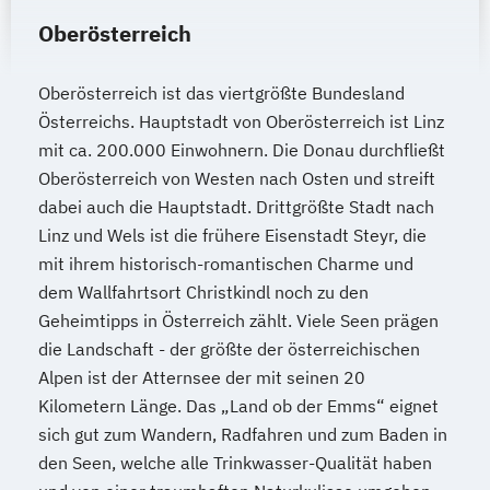
Kindheitspädagogik für Erzieher:innen
Oberösterreich
Kommunikationsdesign
Kommunikationspsychologie
Oberösterreich ist das viertgrößte Bundesland
Kultur- und Medienpädagogik
Österreichs. Hauptstadt von Oberösterreich ist Linz
Leitungshandeln in der Pädagogik
mit ca. 200.000 Einwohnern. Die Donau durchfließt
Logistikmanagement
Logopädie
Oberösterreich von Westen nach Osten und streift
MBA - Human Resource Management
dabei auch die Hauptstadt. Drittgrößte Stadt nach
Linz und Wels ist die frühere Eisenstadt Steyr, die
(DE/EN)
mit ihrem historisch-romantischen Charme und
MBA - New Work & Talent Management
dem Wallfahrtsort Christkindl noch zu den
Management (DE/EN)
Marketing
Geheimtipps in Österreich zählt. Viele Seen prägen
Marketing und digitale Medien
die Landschaft - der größte der österreichischen
Marketingmanagement
Maschinenbau
Alpen ist der Atternsee der mit seinen 20
Master of Business Administration (DE/EN)
Kilometern Länge. Das „Land ob der Emms“ eignet
sich gut zum Wandern, Radfahren und zum Baden in
Mechatronik
den Seen, welche alle Trinkwasser-Qualität haben
Mediation und Konfliktmanagement