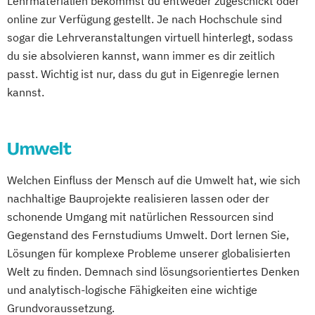
Lehrmaterialien bekommst du entweder zugeschickt oder
Digital Entrepreneurship
Digital Health
online zur Verfügung gestellt. Je nach Hochschule sind
Digital Innovation and Intrapreneurship
sogar die Lehrveranstaltungen virtuell hinterlegt, sodass
(DE/EN)
du sie absolvieren kannst, wann immer es dir zeitlich
Digital Product Management
passt. Wichtig ist nur, dass du gut in Eigenregie lernen
kannst.
Digital Transformation Management -
Gesundheitswesen
Digitale Betriebswirtschaftslehre
Umwelt
Digitale Transformation
Diätetik
E-Beratung in der Pädagogik
Welchen Einfluss der Mensch auf die Umwelt hat, wie sich
E-Commerce
Elektrotechnik
nachhaltige Bauprojekte realisieren lassen oder der
Engineering (DE/EN)
schonende Umgang mit natürlichen Ressourcen sind
Engineering Management (DE/EN)
Gegenstand des Fernstudiums Umwelt. Dort lernen Sie,
Entrepreneurship (DE/EN)
Ergotherapie
Lösungen für komplexe Probleme unserer globalisierten
Ernährungswissenschaften
Welt zu finden. Demnach sind lösungsorientiertes Denken
und analytisch-logische Fähigkeiten eine wichtige
Erwachsenenbildung
Grundvoraussetzung.
Beratung und Personalentwicklung