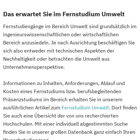
Eventmanagement
Facility Management
Das erwartet Sie im Fernstudium Umwelt
Finance
Accounting und Taxation (DE/EN)
Fernstudiengänge im Bereich Umwelt sind grundsätzlich im
Finanzmanagement
ingenieurswissenschaftlichen oder wirtschaftlichen
Finanzmanagement für Bankkaufleute
Bereich anzusiedeln. Je nach Ausrichtung beschäftigen Sie
Fintech
Fitnessökonomie
Game Design
sich also entweder mit technischen Aspekten der
Nachhaltigkeit oder betrachten die Umwelt aus
Gartenbau
General Management
Unternehmensperspektive.
Gerontologie
Gesundheits- und Pflegepädagogik
Informationen zu Inhalten, Anforderungen, Ablauf und
Gesundheitsmanagement
Kosten eines Fernstudiums bzw. berufsbegleitenden
Gesundheitspsychologie
Präsenzstudiums im Bereich erhalten Sie in unserem
Gesundheitspädagogik
ausführlichen Artikel zum
Fernstudium Umwelt
. Dort finden
Gesundheitsökonomie
Growth Hacking
Sie auch eine Übersicht der von uns recherchierten
Growth Hacking (DE/EN)
Hochschulen. Mit einer individuell abgestimmten Suche
Growth Hacking for Entrepreneurs (DE/EN)
finden Sie in unserer großen Datenbank ganz einfach Ihren
Heilpädagogik
Wunschstudiengang.