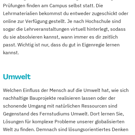
Development
Wirtschaftsinformatik und IT-Management
Prüfungen finden am Campus selbst statt. Die
Public Management für
Digital User Experience (M. Sc.) 3 oder 4
Lehrmaterialien bekommst du entweder zugeschickt oder
Verwaltungsfachangestellte
Semester
online zur Verfügung gestellt. Je nach Hochschule sind
Wirtschaftsingenieurwesen
Public Relations und Kommunikation
Digitale Medien
sogar die Lehrveranstaltungen virtuell hinterlegt, sodass
Wirtschaftsingenieurwesen
Pädagogik
Pädagogik
Digitale Transformation kompakt
du sie absolvieren kannst, wann immer es dir zeitlich
Energiesysteme mit Erneuerbaren Energien
Bildungsberatung und Leitung
Digitales Energiemanagement
passt. Wichtig ist nur, dass du gut in Eigenregie lernen
Robotics (DE/EN)
Einführung in die Elektrotechnik
kannst.
Wirtschaftspsychologie
Salesforce and Sales Management (DE/EN)
Einführung in die IT-Sicherheit
Wirtschaftswissenschaften
Elektrische und hybride Antriebe
Social Media
Umwelt
Elektro- und Informationstechnik
Softwareentwicklung (DE/EN)
Elektrotechnik
Soziale Arbeit
Welchen Einfluss der Mensch auf die Umwelt hat, wie sich
Energieerzeugung aus Biomasse
nachhaltige Bauprojekte realisieren lassen oder der
Soziale Arbeit Schwerpunkt Kinder und
Energieingenieurwesen
schonende Umgang mit natürlichen Ressourcen sind
Jugendliche
Energiespeichertechnik
Gegenstand des Fernstudiums Umwelt. Dort lernen Sie,
Sozialmanagement
Energieverfahrenstechnik
Lösungen für komplexe Probleme unserer globalisierten
Sozialpädagogik und Inklusion
Energiewirtschaft und -management
Welt zu finden. Demnach sind lösungsorientiertes Denken
Sportmanagement