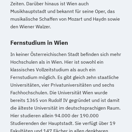
Wirtschaftsingenieurwesen Logistik (B.
Zeiten. Darüber hinaus ist Wien auch
Eng.) 6 ode 7 Semester
Musikhauptstadt und bekannt für seine Oper, das
Wirtschaftsingenieurwesen für Ingenieure
musikalische Schaffen von Mozart und Haydn sowie
Wirtschaftsingenieurwesen für
den Wiener Walzer.
Wirtschaftswissenschaftler
Wirtschafts­ingenieur­wesen
Fernstudium in Wien
Fahrzeugtechnik
In keiner Österreichischen Stadt befinden sich mehr
Wirtschafts­ingenieur­wesen
Hochschulen als in Wien. Hier ist sowohl ein
Kunststofftechnik
klassisches Vollzeitstudium als auch ein
Wirtschafts­ingenieur­wesen Mechatronik
Fernstudium möglich. Es gibt gleich zehn staatliche
Wirtschafts­ingenieur­wesen Medizintechnik
Universitäten, vier Privatuniversitäten und sechs
Fachhochschulen. Die Universität Wien wurde
Wirtschafts­ingenieur­wesen
bereits 1365 von Rudolf IV gegründet und ist damit
Verfahrenstechnik
die älteste Universität im deutschsprachigen Raum.
Hier studieren allein 94.000 der 190.000
Zukunftsmanagement
Studierenden der Hauptstadt. Sie verfügt über 19
Fakultäten und 147 Fächer in allen denkbaren