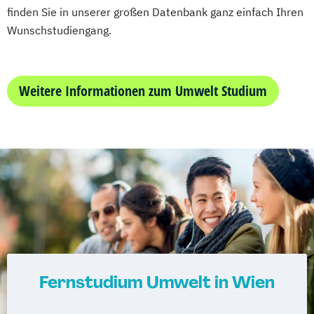
Materials Science
finden Sie in unserer großen Datenbank ganz einfach Ihren
Mathematik für Studierende
Wunschstudiengang.
wirtschaftswissenschaftlicher Fächer
Mechatronik
Mechatronik (M. Eng.) 3 oder 4 Semester
Weitere Informationen zum Umwelt Studium
Mediengestaltung
Medizintechnik (B. Eng.)/(B. Sc.)
Nachhaltiges Design
Nationale und internationale Zertifizierung
und Produktkennzeichnung
New Venture Management
Professional Software Engineering
Prozesssimulation in der
Verfahrenstechnik
Regenerative Energietechnik
Fernstudium Umwelt in Wien
Technikfolgen­abschätzung