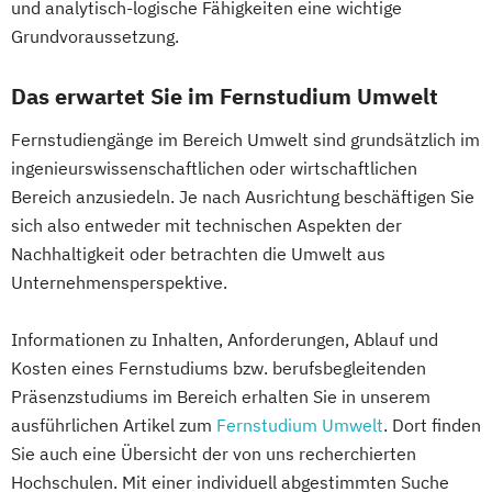
Engineering Management
und analytisch-logische Fähigkeiten eine wichtige
Supply Chain Management
Fahrzeugtechnik
Game Design
Grundvoraussetzung.
Tourismusmanagement
UX Design
Game Development
Umweltingenieurwesen
Vertragsrecht
Das erwartet Sie im Fernstudium Umwelt
Gestaltung interaktiver Systeme
Wirtschaftsinformatik (DE/EN)
IT-Sicherheit
Industriedesign
Fernstudiengänge im Bereich Umwelt sind grundsätzlich im
Wirtschaftsingenieurwesen
Informatik
Ingenieurpsychologie
ingenieurswissenschaftlichen oder wirtschaftlichen
Wirtschaftsingenieurwesen Medizintechnik
Innovations- und Technologiemanagement
Bereich anzusiedeln. Je nach Ausrichtung beschäftigen Sie
(M. Sc.)
sich also entweder mit technischen Aspekten der
Wirtschaftspsychologie (DE/EN)
Profil Anwendung
Nachhaltigkeit oder betrachten die Umwelt aus
Wirtschaftsrecht
Kommunikationsdesign
Unternehmensperspektive.
Kunststofftechnik
Lebensmittelverfahrenstechnik
Informationen zu Inhalten, Anforderungen, Ablauf und
Kosten eines Fernstudiums bzw. berufsbegleitenden
Leit- und Sicherungstechnik
Präsenzstudiums im Bereich erhalten Sie in unserem
Maschinenbau
ausführlichen Artikel zum
Fernstudium Umwelt
. Dort finden
Maschinenbau (M. Eng.) 3 oder 4 Semester
Sie auch eine Übersicht der von uns recherchierten
Hochschulen. Mit einer individuell abgestimmten Suche