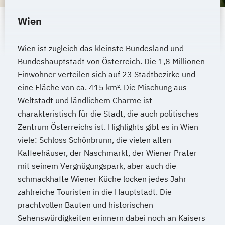
Technische Betriebswirtschaft
Technische Informatik
Wien
Wasserstofftechnologien
Weiterbildung IT Sicherheit Management
Wien ist zugleich das kleinste Bundesland und
Wirtschaftsinformatik
Bundeshauptstadt von Österreich. Die 1,8 Millionen
Wirtschaftsingenieurwesen
Einwohner verteilen sich auf 23 Stadtbezirke und
Wirtschaftsingenieurwesen
eine Fläche von ca. 415 km². Die Mischung aus
Baumanagement
Weltstadt und ländlichem Charme ist
Wirtschaftsingenieurwesen Digitale
charakteristisch für die Stadt, die auch politisches
Zentrum Österreichs ist. Highlights gibt es in Wien
Produktion (B. Eng.) 6 oder 7 Semester
viele: Schloss Schönbrunn, die vielen alten
Wirtschaftsingenieurwesen Erneuerbare
Kaffeehäuser, der Naschmarkt, der Wiener Prater
Energien (B. Eng.) 6 oder 7 Semester
mit seinem Vergnügungspark, aber auch die
Wirtschaftsingenieurwesen Künstliche
schmackhafte Wiener Küche locken jedes Jahr
Intelligenz (B. Eng.) 6 oder 7 Semester
zahlreiche Touristen in die Hauptstadt. Die
Wirtschaftsingenieurwesen Lebensmittel
prachtvollen Bauten und historischen
(B. Eng.) 6 oder 7 Semester
Sehenswürdigkeiten erinnern dabei noch an Kaisers