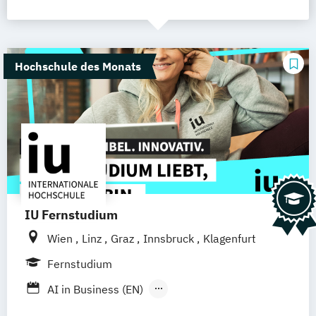
Hochschule des Monats
IU Fernstudium
Wien
Linz
Graz
Innsbruck
Klagenfurt
Fernstudium
AI in Business (EN)
AR/VR/XR Development & Design