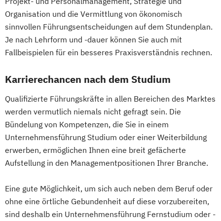
Projekt- und Personalmanagement, Strategie und
Sozialpädagogik und Inklusion
Organisation und die Vermittlung von ökonomisch
sinnvollen Führungsentscheidungen auf dem Stundenplan.
Sportmanagement
Je nach Lehrform und -dauer können Sie auch mit
Supply Chain Management
Fallbeispielen für ein besseres Praxisverständnis rechnen.
Tourismusmanagement
UX Design
Umweltingenieurwesen
Vertragsrecht
Karrierechancen nach dem Studium
Wirtschaftsinformatik (DE/EN)
Wirtschaftsingenieurwesen
Qualifizierte Führungskräfte in allen Bereichen des Marktes
Wirtschaftsingenieurwesen Medizintechnik
werden vermutlich niemals nicht gefragt sein. Die
Bündelung von Kompetenzen, die Sie in einem
Unternehmensführung Studium oder einer Weiterbildung
Wirtschaftspsychologie (DE/EN)
erwerben, ermöglichen Ihnen eine breit gefächerte
Wirtschaftsrecht
Aufstellung in den Managementpositionen Ihrer Branche.
Eine gute Möglichkeit, um sich auch neben dem Beruf oder
ohne eine örtliche Gebundenheit auf diese vorzubereiten,
sind deshalb ein Unternehmensführung Fernstudium oder -