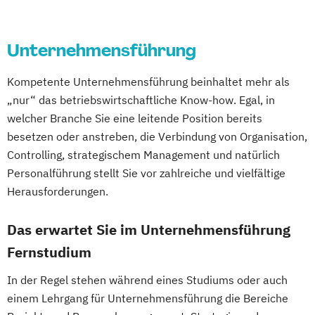
Wirtschaftsingenieur
Psychologie
Public Health
Wirtschaftspsychologie
Wirtschaftsrecht
Public Management
Unternehmensführung
Public Management für
Verwaltungsfachangestellte
Kompetente Unternehmensführung beinhaltet mehr als
Public Relations und Kommunikation
„nur“ das betriebswirtschaftliche Know-how. Egal, in
Pädagogik
Pädagogik
welcher Branche Sie eine leitende Position bereits
besetzen oder anstreben, die Verbindung von Organisation,
Bildungsberatung und Leitung
Controlling, strategischem Management und natürlich
Robotics (DE/EN)
Personalführung stellt Sie vor zahlreiche und vielfältige
Salesforce and Sales Management (DE/EN)
Herausforderungen.
Social Media
Das erwartet Sie im Unternehmensführung
Softwareentwicklung (DE/EN)
Fernstudium
Soziale Arbeit
Soziale Arbeit Schwerpunkt Kinder und
In der Regel stehen während eines Studiums oder auch
Jugendliche
einem Lehrgang für Unternehmensführung die Bereiche
Sozialmanagement