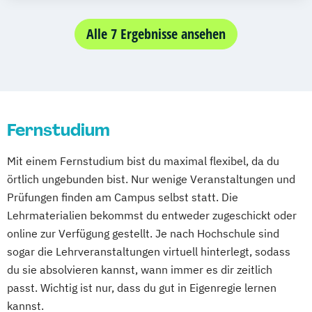
Gesundheitsmanagement
Heilpädagogik
MA Politik – Master of Arts in Politik
UX & Service Design
UX-Design
Mediendesign
Medieninformatik
Human Resource Psychologie
MA Psychoanalyse – Master of Arts in
Alle 7 Ergebnisse ansehen
Wirtschaftsingenieurwesen
Medienmanagement
Kindheitspädagogik
Marketing und Sales
Psychoanalyse
Wirtschaftsingenieurwesen und
Medizinische Informatik
Medizintechnik
Medienmanagement
MBA – Master of Business Administration
Maschinenbau
Modemanagement
Online Marketing und Social Media
PhD – Doctor of Philosophy
Wirtschaftspsychologie & Künstliche
Nachhaltiges Management
New Work
Psychologie
Intelligenz
Online Marketing
Fernstudium
Psychologie des Kindes- und Jugendalters
Wirtschaftspsychologie & Leadership
Online Marketing (DE/EN)
Soziale Arbeit (einphasig) (B.A.)
Wirtschaftspsychologie (DE/EN))
Online-Marketing und E-Commerce
Mit einem Fernstudium bist du maximal flexibel, da du
Soziale Arbeit (zweiphasig)
Wirtschaftspsychologie im Online-
Personalentwicklung
örtlich ungebunden bist. Nur wenige Veranstaltungen und
Sozialmanagement
Abendstudium
Personalmanagement
Prüfungen finden am Campus selbst statt. Die
Sozialpädagogik (einphasig) (B.A.)
Wirtschaftsrecht
Personalmanagement (DE/EN)
Pflege
Lehrmaterialien bekommst du entweder zugeschickt oder
Sozialpädagogik (zweiphasig) (B.A.)
Wirtschaftswissenschaften
Pflegemanagement
Pflegepädagogik
online zur Verfügung gestellt. Je nach Hochschule sind
Tourismus- und Eventmanagement
sogar die Lehrveranstaltungen virtuell hinterlegt, sodass
Physiotherapie
UX Design
Unternehmensrecht
du sie absolvieren kannst, wann immer es dir zeitlich
Product Management (DE/EN)
Vertriebspsychologie
passt. Wichtig ist nur, dass du gut in Eigenregie lernen
Produktdesign
Wirtschaftsinformatik
kannst.
Projektmanagement (DE/EN)