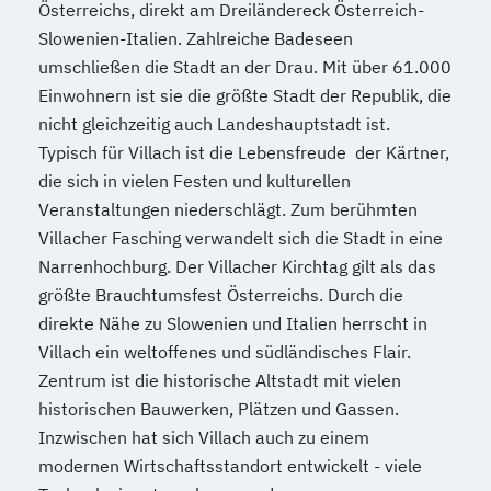
Österreichs, direkt am Dreiländereck Österreich-
Finance
Slowenien-Italien. Zahlreiche Badeseen
Accounting und Taxation (DE/EN)
umschließen die Stadt an der Drau. Mit über 61.000
Finanzmanagement
Einwohnern ist sie die größte Stadt der Republik, die
Finanzmanagement für Bankkaufleute
nicht gleichzeitig auch Landeshauptstadt ist.
Fintech
Fitnessökonomie
Game Design
Typisch für Villach ist die Lebensfreude der Kärtner,
Gartenbau
General Management
die sich in vielen Festen und kulturellen
Gerontologie
Veranstaltungen niederschlägt. Zum berühmten
Gesundheits- und Pflegepädagogik
Villacher Fasching verwandelt sich die Stadt in eine
Gesundheitsmanagement
Narrenhochburg. Der Villacher Kirchtag gilt als das
Gesundheitspsychologie
größte Brauchtumsfest Österreichs. Durch die
direkte Nähe zu Slowenien und Italien herrscht in
Gesundheitspädagogik
Villach ein weltoffenes und südländisches Flair.
Gesundheitsökonomie
Growth Hacking
Zentrum ist die historische Altstadt mit vielen
Growth Hacking (DE/EN)
historischen Bauwerken, Plätzen und Gassen.
Growth Hacking for Entrepreneurs (DE/EN)
Inzwischen hat sich Villach auch zu einem
Heilpädagogik
modernen Wirtschaftsstandort entwickelt - viele
Heilpädagogik und Inklusion