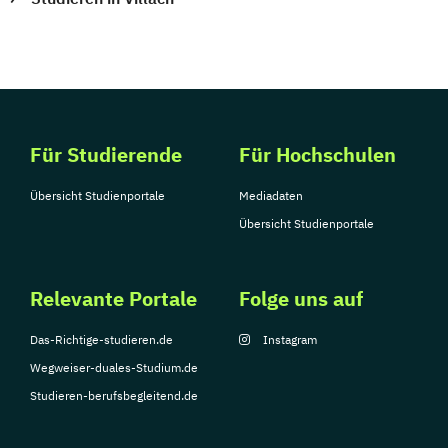
Medienmanagement
Medizinische Informatik
Medizintechnik
Modemanagement
Nachhaltiges Management
New Work
Online Marketing
Für Studierende
Für Hochschulen
Online Marketing (DE/EN)
Online-Marketing und E-Commerce
Übersicht Studienportale
Mediadaten
Personalentwicklung
Übersicht Studienportale
Personalmanagement
Personalmanagement (DE/EN)
Pflege
Relevante Portale
Folge uns auf
Pflegemanagement
Pflegepädagogik
Physiotherapie
Das-Richtige-studieren.de
Instagram
Product Management (DE/EN)
Wegweiser-duales-Studium.de
Produktdesign
Studieren-berufsbegleitend.de
Projektmanagement (DE/EN)
Psychologie
Public Health