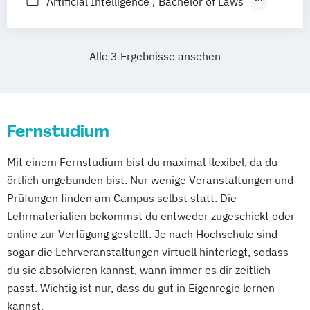
Artificial Intelligence
Bachelor of Laws
Management
Bildung und Medien - eEducation
Betriebswirtschaftslehre – Office
Bildungswissenschaft
Management
Alle 3 Ergebnisse ansehen
Geschichte Europas - Epochen
Business Administration (DE/EN)
Umbrüche
Verflechtungen
Informatik
Business Intelligence
Kulturwissenschaften
Master of Laws
Business Intelligence (DE/EN)
Mathematik
Fernstudium
Cloud Computing
Coaching
Mathematisch-technische
Coaching und Supervision
Softwareentwicklung
Mit einem Fernstudium bist du maximal flexibel, da du
Computer Science (DE/EN)
Controlling
Multimeida-Diplomstudium der
örtlich ungebunden bist. Nur wenige Veranstaltungen und
Customer Centricity
Rechtswissenschaften
Prüfungen finden am Campus selbst statt. Die
Cyber Security (DE/EN)
Nawi-Tec für Schüler*innen
Lehrmaterialien bekommst du entweder zugeschickt oder
Data Management (DE/EN)
online zur Verfügung gestellt. Je nach Hochschule sind
Neuere deutsche Literatur im
DevOps und Cloud Computing (DE/EN)
sogar die Lehrveranstaltungen virtuell hinterlegt, sodass
medienkulturellen Kontext
Digital Business (DE/EN)
du sie absolvieren kannst, wann immer es dir zeitlich
Philosophie - Philosophie im europäischen
Digital Business Management
passt. Wichtig ist nur, dass du gut in Eigenregie lernen
Kontext
Digital Entrepreneurship
Digital Health
kannst.