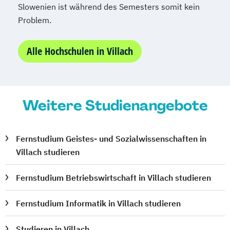
Slowenien ist während des Semesters somit kein
Kommunikationsdesign
Problem.
Kommunikationspsychologie
Kultur- und Medienpädagogik
Alle Hochschulen in Villach
Leitungshandeln in der Pädagogik
Logistikmanagement
Logopädie
MBA - Human Resource Management
(DE/EN)
Weitere Studienangebote
MBA - New Work & Talent Management
Management (DE/EN)
Marketing
Marketing und digitale Medien
Fernstudium Geistes- und Sozialwissenschaften in
Villach studieren
Marketingmanagement
Maschinenbau
Master of Business Administration (DE/EN)
Fernstudium Betriebswirtschaft in Villach studieren
Mechatronik
Fernstudium Informatik in Villach studieren
Mediation und Konfliktmanagement
Mediendesign
Medieninformatik
Studieren in Villach