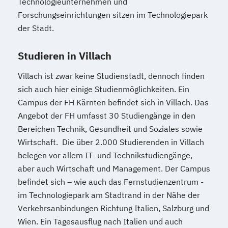
Technologieunternehmen und
Heilpädagogik/Inklusionspädagogik
Forschungseinrichtungen sitzen im Technologiepark
Hotelmanagement (DE/EN)
der Stadt.
IT-Management
Immobilienmanagement
Immobilienmanagement für
Studieren in Villach
Immobilienkaufleute
Villach ist zwar keine Studienstadt, dennoch finden
Immobilienwirtschaft
Informatik
sich auch hier einige Studienmöglichkeiten. Ein
Information Technology Management
Campus der FH Kärnten befindet sich in Villach. Das
(DE/EN)
Angebot der FH umfasst 30 Studiengänge in den
Innovation and Entrepreneurship (DE/EN)
Bereichen Technik, Gesundheit und Soziales sowie
International Healthcare Management
Wirtschaft. Die über 2.000 Studierenden in Villach
(DE/EN)
belegen vor allem IT- und Technikstudiengänge,
International Management (DE/EN)
aber auch Wirtschaft und Management. Der Campus
Internationales Marketing
befindet sich – wie auch das Fernstudienzentrum -
Journalismus und digitale Kommunikation
im Technologiepark am Stadtrand in der Nähe der
Kindheitspädagogik
Verkehrsanbindungen Richtung Italien, Salzburg und
Wien. Ein Tagesausflug nach Italien und auch
Kindheitspädagogik für Erzieher:innen