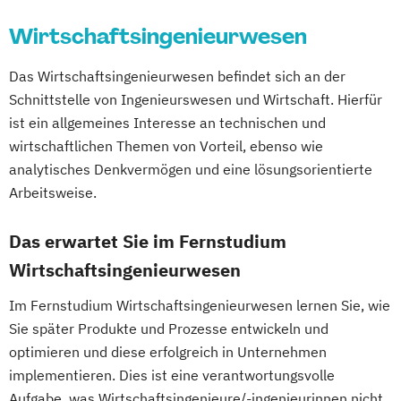
Wirtschaftsingenieur
Sozialmanagement
Wirtschaftspsychologie
Wirtschaftsrecht
Wirtschaftsingenieurwesen
Technische Redaktion und
Informationsdesign
Das Wirtschaftsingenieurwesen befindet sich an der
Tourismusmanagement
Schnittstelle von Ingenieurswesen und Wirtschaft. Hierfür
Wirtschaftsinformatik
ist ein allgemeines Interesse an technischen und
Wirtschaftsinformatik - Schwerpunkt E-
wirtschaftlichen Themen von Vorteil, ebenso wie
Business
analytisches Denkvermögen und eine lösungsorientierte
Wirtschaftsingenieurwesen
Arbeitsweise.
Wirtschaftspsychologie
Wirtschaftsrecht
Das erwartet Sie im Fernstudium
Wirtschaftsrecht mit internationalen
Aspekten
Wirtschaftsingenieurwesen
Im Fernstudium Wirtschaftsingenieurwesen lernen Sie, wie
Sie später Produkte und Prozesse entwickeln und
optimieren und diese erfolgreich in Unternehmen
implementieren. Dies ist eine verantwortungsvolle
Aufgabe, was Wirtschaftsingenieure/-ingenieurinnen nicht