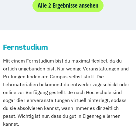
Gesundheitsmanagement
Heilpädagogik
Design & Leadership
Alle 2 Ergebnisse ansehen
Digital Management
Hoyerswerda
Magdeburg
Ostfildern
Human Resource Psychologie
Frühpädagogik - Leitung und Management
Schwentinental / Kiel
Stein / Nürnberg
Kindheitspädagogik
Marketing und Sales
von Kindertageseinrichtungen
Wuppertal
Prichsenstadt
Medienmanagement
General Management
Online-Campus
Heidelberg
Online Marketing und Social Media
Gesundheitsmanagement
Psychologie
Fernstudium
Kindheitspädagogik
Psychologie des Kindes- und Jugendalters
Kommunikationsdesign
Mechatronik
Mit einem Fernstudium bist du maximal flexibel, da du
Soziale Arbeit (einphasig) (B.A.)
Medical Fitness & Athletic Management
örtlich ungebunden bist. Nur wenige Veranstaltungen und
Soziale Arbeit (zweiphasig)
Medizinalfachberufe
Prüfungen finden am Campus selbst statt. Die
Sozialmanagement
Naturheilkunde und komplementäre
Lehrmaterialien bekommst du entweder zugeschickt oder
Sozialpädagogik (einphasig) (B.A.)
Heilverfahren
online zur Verfügung gestellt. Je nach Hochschule sind
Sozialpädagogik (zweiphasig) (B.A.)
Pharmamanagement und
sogar die Lehrveranstaltungen virtuell hinterlegt, sodass
Tourismus- und Eventmanagement
Pharmaproduktion
du sie absolvieren kannst, wann immer es dir zeitlich
UX Design
Unternehmensrecht
Physiotherapie
Psychologie
passt. Wichtig ist nur, dass du gut in Eigenregie lernen
Vertriebspsychologie
Psychosoziale Beratung in Sozialer Arbeit
kannst.
Wirtschaftsinformatik
Sicherheitsmanagement
Soziale Arbeit