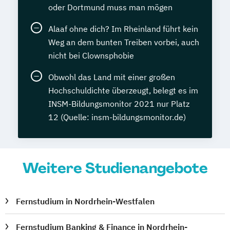
oder Dortmund muss man mögen
Alaaf ohne dich? Im Rheinland führt kein
Weg an dem bunten Treiben vorbei, auch
nicht bei Clownsphobie
Obwohl das Land mit einer großen
Hochschuldichte überzeugt, belegt es im
INSM-Bildungsmonitor 2021 nur Platz
12 (Quelle: insm-bildungsmonitor.de)
Weitere Studienangebote
Fernstudium in Nordrhein-Westfalen
Fernstudium Banking & Finance in Nordrhein-