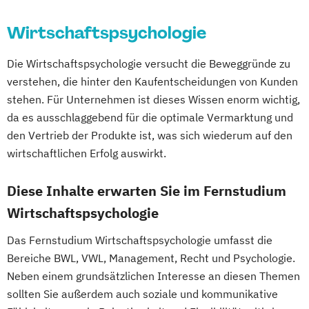
Innovation und Zukunftsforschung
Psychologie mit Schwerpunkt Klinische
Wirtschaftsingenieurwesen
Verfahrenstechnik
Integrative Lerntherapie
Wirtschaftspsychologie
Psychologie und Psychologische Beratung
Wirtschaftspsychologie
Wirtschaftsrecht
Regenerative Energietechnik
Kommunikation und Content Creation
Psychologie mit Schwerpunkt
Wirtschaftsrecht mit internationalen
Technikfolgen­abschätzung
Die Wirtschaftspsychologie versucht die Beweggründe zu
Kommunikation und Medienmanagement
Psycholoische Diagnostik und Evaluation
Aspekten
Technische Betriebswirtschaft
verstehen, die hinter den Kaufentscheidungen von Kunden
Kommunikationsdesign
Psychologie mit Schwerpunkt
Technische Informatik
stehen. Für Unternehmen ist dieses Wissen enorm wichtig,
Lebensmittelmanagement und -
Pädagogische Psychologie
Wasserstofftechnologien
da es ausschlaggebend für die optimale Vermarktung und
technologie
Sales und Management
Soziale Arbeit
den Vertrieb der Produkte ist, was sich wiederum auf den
Weiterbildung IT Sicherheit Management
Lernpsychologie und integrative
Sozialmanagement
wirtschaftlichen Erfolg auswirkt.
Wirtschaftsinformatik
Lerntherapie
Strategy & Leadership
Taxation
Wirtschaftsingenieurwesen
Management
Accounting
Finance
Diese Inhalte erwarten Sie im Fernstudium
Wirtschaftsingenieurwesen
Management im Gesundheitswesen
UX Design & Management
Wirtschaftspsychologie
Baumanagement
Medien- und Kommunikationsmanagement
Wirtschaftspsychologie
Wirtschaftsrecht
Wirtschaftsingenieurwesen Digitale
Das Fernstudium Wirtschaftspsychologie umfasst die
Produktion (B. Eng.) 6 oder 7 Semester
Mediendesign
Bereiche BWL, VWL, Management, Recht und Psychologie.
Wirtschaftsingenieurwesen Erneuerbare
Neben einem grundsätzlichen Interesse an diesen Themen
Nachhaltigkeitsmanagement
Energien (B. Eng.) 6 oder 7 Semester
sollten Sie außerdem auch soziale und kommunikative
Online Marketing
Wirtschaftsingenieurwesen Künstliche