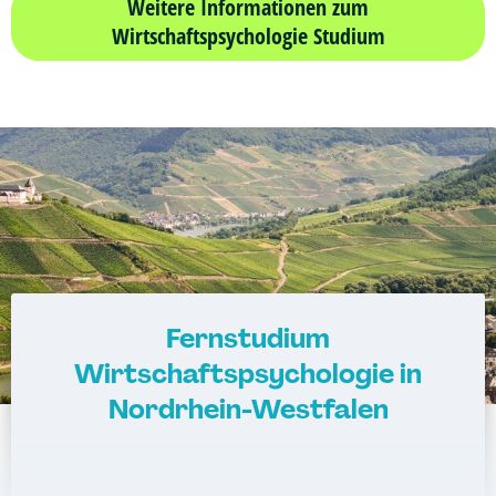
Weitere Informationen zum
Wirtschaftsingenieurwesen
Verfahrenstechnik
Wirtschaftspsychologie Studium
Wirtschaftsingenieurwesen und
Zukunftsmanagement
Maschinenbau
Wirtschaftspsychologie & Künstliche
Intelligenz
Wirtschaftspsychologie & Leadership
Wirtschaftspsychologie (DE/EN))
Wirtschaftspsychologie im Online-
Abendstudium
Wirtschaftsrecht
Wirtschaftswissenschaften
Fernstudium
Wirtschaftspsychologie in
Nordrhein-Westfalen