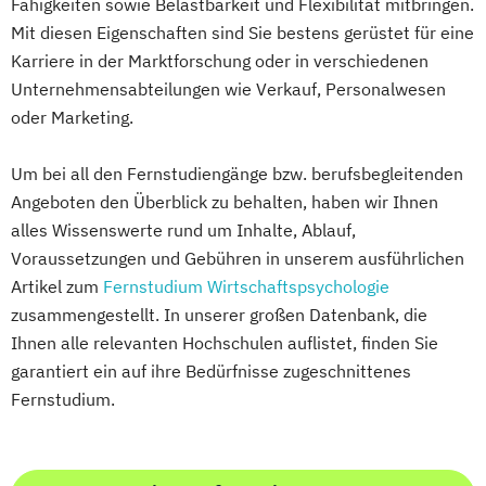
Fähigkeiten sowie Belastbarkeit und Flexibilität mitbringen.
Personalpsychologie und Human Resource
Intelligenz (B. Eng.) 6 oder 7 Semester
Mit diesen Eigenschaften sind Sie bestens gerüstet für eine
Management
Karriere in der Marktforschung oder in verschiedenen
Wirtschaftsingenieurwesen Lebensmittel
Pflege
Unternehmensabteilungen wie Verkauf, Personalwesen
(B. Eng.) 6 oder 7 Semester
Pharmamanagement und -technologie
oder Marketing.
Wirtschaftsingenieurwesen Logistik (B.
Praxis- und Versorgungsmanagement
Eng.) 6 ode 7 Semester
Prozess- und Projektmanagement
Um bei all den Fernstudiengänge bzw. berufsbegleitenden
Wirtschaftsingenieurwesen für Ingenieure
Psychologie
Pädagogik
Angeboten den Überblick zu behalten, haben wir Ihnen
Wirtschaftsingenieurwesen für
Sales Management & Strategy
alles Wissenswerte rund um Inhalte, Ablauf,
Wirtschaftswissenschaftler
Soziale Arbeit
Voraussetzungen und Gebühren in unserem ausführlichen
Wirtschafts­ingenieur­wesen
Soziale Arbeit im Online-Abendstudium
Artikel zum
Fernstudium Wirtschaftspsychologie
Fahrzeugtechnik
Sozialmanagement
Sozialwissenschaften
zusammengestellt. In unserer großen Datenbank, die
Wirtschafts­ingenieur­wesen
Ihnen alle relevanten Hochschulen auflistet, finden Sie
Sustainability Management
Kunststofftechnik
garantiert ein auf ihre Bedürfnisse zugeschnittenes
Therapiewissenschaften - Ergotherapie
Wirtschafts­ingenieur­wesen Mechatronik
Fernstudium.
Therapiewissenschaften - Logopädie
Wirtschafts­ingenieur­wesen Medizintechnik
Therapiewissenschaften - Physiotherapie
UX & Service Design
UX-Design
Wirtschafts­ingenieur­wesen