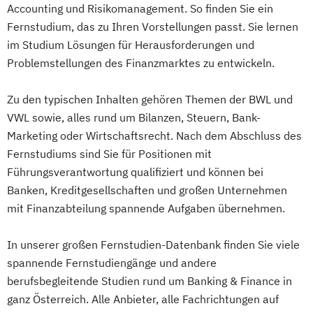
Accounting und Risikomanagement. So finden Sie ein
Real Estate Management
Heilpädagogik und Inklusion
Verfahrenstechnische Produktion
Fernstudium, das zu Ihren Vorstellungen passt. Sie lernen
Videojournalismus
Heilpädagogik/Inklusionspädagogik
im Studium Lösungen für Herausforderungen und
Wirtschaftsingenieurwesen
Hotelmanagement (DE/EN)
Problemstellungen des Finanzmarktes zu entwickeln.
IT-Management
Immobilienmanagement
Immobilienmanagement für
Zu den typischen Inhalten gehören Themen der BWL und
Immobilienkaufleute
VWL sowie, alles rund um Bilanzen, Steuern, Bank-
Marketing oder Wirtschaftsrecht. Nach dem Abschluss des
Immobilienwirtschaft
Informatik
Fernstudiums sind Sie für Positionen mit
Information Technology Management
Führungsverantwortung qualifiziert und können bei
(DE/EN)
Banken, Kreditgesellschaften und großen Unternehmen
Innovation and Entrepreneurship (DE/EN)
mit Finanzabteilung spannende Aufgaben übernehmen.
International Healthcare Management
(DE/EN)
In unserer großen Fernstudien-Datenbank finden Sie viele
International Management (DE/EN)
spannende Fernstudiengänge und andere
Internationales Marketing
berufsbegleitende Studien rund um Banking & Finance in
Journalismus und digitale Kommunikation
ganz Österreich. Alle Anbieter, alle Fachrichtungen auf
Kindheitspädagogik