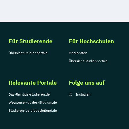
Mediendesign
Medieninformatik
Medienmanagement
Medizinische Informatik
Medizintechnik
Modemanagement
Nachhaltiges Management
New Work
Für Studierende
Für Hochschulen
Online Marketing
Übersicht Studienportale
Mediadaten
Online Marketing (DE/EN)
Übersicht Studienportale
Online-Marketing und E-Commerce
Personalentwicklung
Personalmanagement
Relevante Portale
Folge uns auf
Personalmanagement (DE/EN)
Pflege
Das-Richtige-studieren.de
Instagram
Pflegemanagement
Pflegepädagogik
Wegweiser-duales-Studium.de
Physiotherapie
Studieren-berufsbegleitend.de
Product Management (DE/EN)
Produktdesign
Projektmanagement (DE/EN)