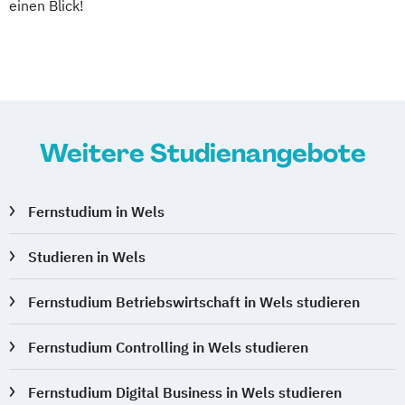
einen Blick!
Kindheitspädagogik für Erzieher:innen
Kommunikationsdesign
Kommunikationspsychologie
Kultur- und Medienpädagogik
Leitungshandeln in der Pädagogik
Weitere Studienangebote
Logistikmanagement
Logopädie
MBA - Human Resource Management
(DE/EN)
Fernstudium in Wels
MBA - New Work & Talent Management
Management (DE/EN)
Marketing
Studieren in Wels
Marketing und digitale Medien
Fernstudium Betriebswirtschaft in Wels studieren
Marketingmanagement
Maschinenbau
Master of Business Administration (DE/EN)
Fernstudium Controlling in Wels studieren
Mechatronik
Fernstudium Digital Business in Wels studieren
Mediation und Konfliktmanagement