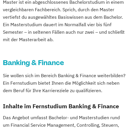
Master ist ein abgeschlossenes Bachelorstudium in einem
Wirtschaftspädagogik
TV und Media
Eventmanagement
Facility Management
Interkulturelles Pflegemanagement
vergleichbaren Fachbereich. Sprich, durch den Master
Wirtschaftswissenschaftliche Grundlagen
Global Sales and Marketing
Finance
Internationales Logistik-Management
vertiefst du ausgewähltes Basiswissen aus dem Bachelor.
Wissenschaftliches Arbeiten und Methoden
Handelsmanagement
Accounting und Taxation (DE/EN)
Kommunalmanagement
Ein Masterstudium dauert im Normalfall vier bis fünf
empirischer Forschung
Human Resources Management
Finanzmanagement
Semester – in seltenen Fällen auch nur zwei – und schließt
Management Sozialer Innovationen
mit der Masterarbeit ab.
Industrial Engineer
Finanzmanagement für Bankkaufleute
Management Sozialer Unternehmen
Integrales Gebäude- und
Fintech
Fitnessökonomie
Game Design
Managing Nonprofit and Public Services
Energiemanagement
Gartenbau
General Management
Marketing und Electronic Business
Banking & Finance
Light Engineering & Design
Gerontologie
Mechatronik/Wirtschaft
Logistikmanagement
Gesundheits- und Pflegepädagogik
Operations Management
Sie wollen sich im Bereich Banking & Finance weiterbilden?
Management in Information and Business
Gesundheitsmanagement
Produktdesign und Technische
Ein Fernstudium bietet Ihnen die Möglichkeit sich neben
Technologies
Gesundheitspsychologie
Kommunikation
dem Beruf für Ihre Karriereziele zu qualifizieren.
Management und IT
Gesundheitspädagogik
Prozessmanagement und Business
Marketing und Verkauf
Gesundheitsökonomie
Growth Hacking
Intelligence
Inhalte im Fernstudium Banking & Finance
Personalmanagement
Growth Hacking (DE/EN)
Smart Production und Management
Das Angebot umfasst Bachelor- und Masterstudien rund
Führung und Organisation
Growth Hacking for Entrepreneurs (DE/EN)
Software Engineering
Soziale Arbeit
um Financial Service Management, Controlling, Steuern,
Professional Master of Mediation
Heilpädagogik
Supply Chain Management