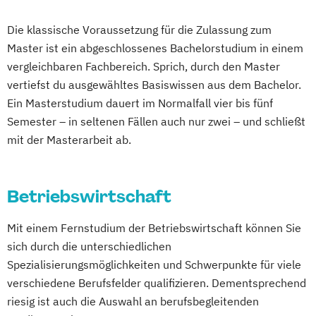
Fachanwaltsausbildung Strafrecht
Energiewirtschaft und -management
Human Resource Management
Finanzbetriebswirt/in
Die klassische Voraussetzung für die Zulassung zum
Engineering Management
Human Resource Management
Geschichte Europas - Epochen
Master ist ein abgeschlossenes Bachelorstudium in einem
Fahrzeugtechnik
Game Design
(Kurzversion)
Umbrüche
Verflechtungen
Governance
vergleichbaren Fachbereich. Sprich, durch den Master
Game Development
IT-Management
Informatik
Hagener Zertifikatsstudium Management
vertiefst du ausgewähltes Basiswissen aus dem Bachelor.
Gestaltung interaktiver Systeme
Intercultural Management
IT-Betriebswirt/in
Informatik
Ein Masterstudium dauert im Normalfall vier bis fünf
IT-Sicherheit
Industriedesign
International Business Administration
Intensivkurs BWL
Kulturwissenschaften
Semester – in seltenen Fällen auch nur zwei – und schließt
Informatik
Ingenieurpsychologie
Kindheits- und Jugendpädagogik
mit der Masterarbeit ab.
Lawyer and Legal Practice
Management
Innovations- und Technologiemanagement
Logistik und Supply Chain Management
Management Basics
(M. Sc.)
Logistikmanagement
Managing Diversity
Marketingbetriebswirt/in
Master of Laws
Profil Anwendung
Betriebswirtschaft
Marketing und Sales Management
Mathematik
Mediation
Kommunikationsdesign
Nachhaltigkeitsmanagement
Medizinische Ethik
Mit einem Fernstudium der Betriebswirtschaft können Sie
Kunststofftechnik
Personalmanagement und Corporate
Philosophie - Philosophie im europäischen
sich durch die unterschiedlichen
Lebensmittelverfahrenstechnik
Learning
Kontext
Spezialisierungsmöglichkeiten und Schwerpunkte für viele
Leit- und Sicherungstechnik
Pflege
Pflegemanagement
Politikwissenschaft
verschiedene Berufsfelder qualifizieren. Dementsprechend
Maschinenbau
Planung logistischer Netzwerke
Verwaltungswissenschaft
Soziologie
riesig ist auch die Auswahl an berufsbegleitenden
Maschinenbau (M. Eng.) 3 oder 4 Semester
Politikwissenschaft und Management