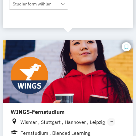
Studienform wählen
WINGS-Fernstudium
Wismar
Stuttgart
Hannover
Leipzig
Frankfurt am Main
Berlin
Hamburg
Fernstudium
Blended Learning