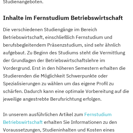
Praktische Informatik
Studienangeboten.
Psychologie
Psychologie (Abendstudium)
Projektmanagement
Psychologie
Materials Science
Psychologie mit Schwerpunkt Arbeits-
Inhalte im Fernstudium Betriebswirtschaft
Recht für Patentanwältinnen und
Mathematik für Studierende
Organisations- und Wirtschaftspsychologie
Patentanwälte
Die verschiedenen Studiengänge im Bereich
wirtschaftswissenschaftlicher Fächer
Soziologie - Zugänge zur
Betriebswirtschaft, einschließlich Fernstudium und
Mechatronik
Psychologie mit Schwerpunkt
Gegenwartsgesellschaft
berufsbegleitendem Präsenzstudium, sind sehr ähnlich
Mechatronik (M. Eng.) 3 oder 4 Semester
Gesundheitspsychologie
Sportrecht
aufgebaut. Zu Beginn des Studiums steht die Vermittlung
Mediengestaltung
Psychologie mit Schwerpunkt Klinische
Steuer- und Rechtsbetriebswirt/in
der Grundlagen der Betriebswirtschaftslehre im
Medizintechnik (B. Eng.)/(B. Sc.)
Psychologie und Psychologische Beratung
Steuerstrafrecht
Umweltmanager(in)
Vordergrund. Erst in den höheren Semestern erhalten die
Nachhaltiges Design
Psychologie mit Schwerpunkt
Umweltwissenschaften
Volkswirtschaft
Studierenden die Möglichkeit Schwerpunkte oder
Nationale und internationale Zertifizierung
Psycholoische Diagnostik und Evaluation
Spezialisierungen zu wählen um das eigene Profil zu
Wirtschafts- und Arbeitsrecht
und Produktkennzeichnung
Psychologie mit Schwerpunkt
schärfen. Dadurch kann eine optimale Vorbereitung auf die
Wirtschaftsinformatik
New Venture Management
jeweilige angestrebte Berufsrichtung erfolgen.
Pädagogische Psychologie
Wirtschaftsprivatrecht kompakt
Professional Software Engineering
Sales und Management
Soziale Arbeit
Wirtschaftswissenschaft
Prozesssimulation in der
In unserem ausführlichen Artikel zum
Fernstudium
Sozialmanagement
Verfahrenstechnik
Betriebswirtschaft
erhalten Sie Informationen zu den
Strategy & Leadership
Taxation
Regenerative Energietechnik
Voraussetzungen, Studieninhalten und Kosten eines
Accounting
Finance