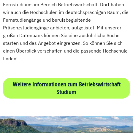
Fernstudiums im Bereich Betriebswirtschaft. Dort haben
Technikfolgen­abschätzung
UX Design & Management
wir auch die Hochschulen im deutschsprachigen Raum, die
Technische Betriebswirtschaft
Wirtschaftspsychologie
Wirtschaftsrecht
Fernstudiengänge und berufsbegleitende
Technische Informatik
Präsenzstudiengänge anbieten, aufgelistet. Mit unserer
Wasserstofftechnologien
großen Datenbank können Sie eine ausführliche Suche
Weiterbildung IT Sicherheit Management
starten und das Angebot eingrenzen. So können Sie sich
Wirtschaftsinformatik
einen Überblick verschaffen und die passende Hochschule
Wirtschaftsingenieurwesen
finden!
Wirtschaftsingenieurwesen
Baumanagement
Wirtschaftsingenieurwesen Digitale
Weitere Informationen zum Betriebswirtschaft
Produktion (B. Eng.) 6 oder 7 Semester
Studium
Wirtschaftsingenieurwesen Erneuerbare
Energien (B. Eng.) 6 oder 7 Semester
Wirtschaftsingenieurwesen Künstliche
Intelligenz (B. Eng.) 6 oder 7 Semester
Wirtschaftsingenieurwesen Lebensmittel