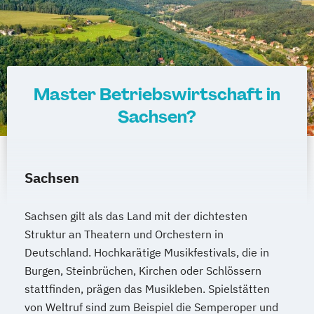
(B. Eng.) 6 oder 7 Semester
Wirtschaftsingenieurwesen Logistik (B.
Eng.) 6 ode 7 Semester
Wirtschaftsingenieurwesen für Ingenieure
Wirtschaftsingenieurwesen für
Master Betriebswirtschaft in
Wirtschaftswissenschaftler
Sachsen?
Wirtschafts­ingenieur­wesen
Fahrzeugtechnik
Wirtschafts­ingenieur­wesen
Sachsen
Kunststofftechnik
Wirtschafts­ingenieur­wesen Mechatronik
Sachsen gilt als das Land mit der dichtesten
Wirtschafts­ingenieur­wesen Medizintechnik
Struktur an Theatern und Orchestern in
Deutschland. Hochkarätige Musikfestivals, die in
Wirtschafts­ingenieur­wesen
Burgen, Steinbrüchen, Kirchen oder Schlössern
Verfahrenstechnik
stattfinden, prägen das Musikleben. Spielstätten
Zukunftsmanagement
von Weltruf sind zum Beispiel die Semperoper und