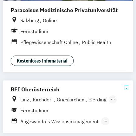
Paracelsus Medizinische Privatuniversität
Salzburg
Online
Fernstudium
Pflegewissenschaft Online
Public Health
Kostenloses Infomaterial
BFI Oberösterreich
Linz
Kirchdorf
Grieskirchen
Eferding
Gunskirchen
Gmunden
Fernstudium
Attnang-Puchheim
Reichraming
Steyr
Angewandtes Wissensmanagement
Rohrbach
Perg
Freistadt
Traun
Ried
Betriebswirtschaft
Digital Engineering
Schärding
Braunau
Mattighofen
Wels