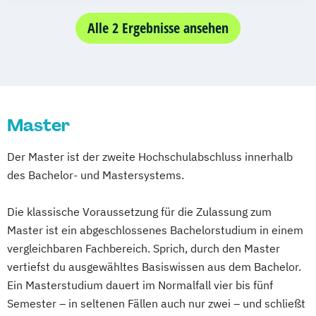
General Management
Vöcklabruck
Leonding
Gesundheits- und Sozialmanagement
Alle 2 Ergebnisse ansehen
Management von Organisationen und
Personal im Gesundheitswesen
Maschinenbau
Mechatronik
Pflegemanagement
Psychologie
Master
Soziale Arbeit
Wirtschaftsinformatik
Wirtschaftsingenieurwesen
Der Master ist der zweite Hochschulabschluss innerhalb
Wirtschaftspsychologie
des Bachelor- und Mastersystems.
Die klassische Voraussetzung für die Zulassung zum
Master ist ein abgeschlossenes Bachelorstudium in einem
vergleichbaren Fachbereich. Sprich, durch den Master
vertiefst du ausgewähltes Basiswissen aus dem Bachelor.
Ein Masterstudium dauert im Normalfall vier bis fünf
Semester – in seltenen Fällen auch nur zwei – und schließt