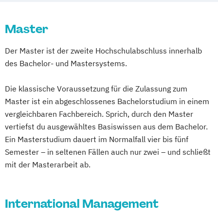
Logistik und Transportmanagement
Information Medien Kommunikation
Logistik und strategisches Management
Internationale Wirtschaftsbeziehungen
Master
People and Culture Management
Internationales Weinmarketing
Projektmanagement & Date Analytics
Der Master ist der zweite Hochschulabschluss innerhalb
Nachhaltige Energiesysteme
Projektmanagement & IT
des Bachelor- und Mastersystems.
Software Engineering und vernetzte
Projektmanagement und Organisation
Systeme
Quantitative Asset and Risk Management
Die klassische Voraussetzung für die Zulassung zum
(Englisch)
Master ist ein abgeschlossenes Bachelorstudium in einem
Technical Sales and Marketing
vergleichbaren Fachbereich. Sprich, durch den Master
vertiefst du ausgewähltes Basiswissen aus dem Bachelor.
Ein Masterstudium dauert im Normalfall vier bis fünf
Semester – in seltenen Fällen auch nur zwei – und schließt
mit der Masterarbeit ab.
International Management