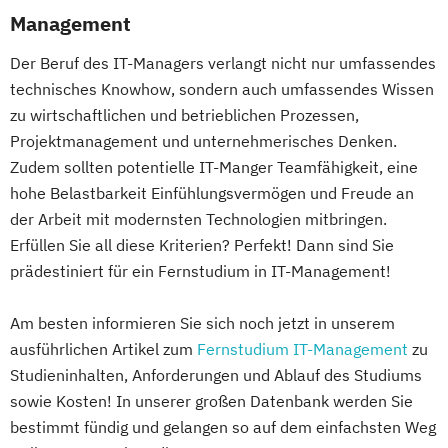
Finance
Management
Wirtschaftsingenieurwesen
Accounting und Taxation (DE/EN)
Der Beruf des IT-Managers verlangt nicht nur umfassendes
Finanzmanagement
technisches Knowhow, sondern auch umfassendes Wissen
Finanzmanagement für Bankkaufleute
zu wirtschaftlichen und betrieblichen Prozessen,
Fintech
Fitnessökonomie
Game Design
Projektmanagement und unternehmerisches Denken.
Gartenbau
General Management
Zudem sollten potentielle IT-Manger Teamfähigkeit, eine
Gerontologie
hohe Belastbarkeit Einfühlungsvermögen und Freude an
Gesundheits- und Pflegepädagogik
der Arbeit mit modernsten Technologien mitbringen.
Gesundheitsmanagement
Erfüllen Sie all diese Kriterien? Perfekt! Dann sind Sie
Gesundheitspsychologie
prädestiniert für ein Fernstudium in IT-Management!
Gesundheitspädagogik
Am besten informieren Sie sich noch jetzt in unserem
Gesundheitsökonomie
Growth Hacking
ausführlichen Artikel zum
Fernstudium IT-Management
zu
Growth Hacking (DE/EN)
Studieninhalten, Anforderungen und Ablauf des Studiums
Growth Hacking for Entrepreneurs (DE/EN)
sowie Kosten! In unserer großen Datenbank werden Sie
Heilpädagogik
bestimmt fündig und gelangen so auf dem einfachsten Weg
Heilpädagogik und Inklusion