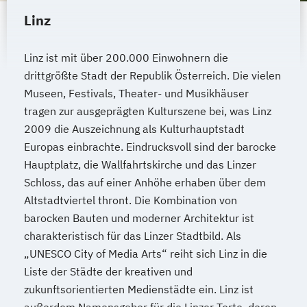
Kommunikationsdesign
Linz
Kommunikationspsychologie
Kultur- und Medienpädagogik
Linz ist mit über 200.000 Einwohnern die
Leitungshandeln in der Pädagogik
drittgrößte Stadt der Republik Österreich. Die vielen
Logistikmanagement
Logopädie
Museen, Festivals, Theater- und Musikhäuser
MBA - Human Resource Management
tragen zur ausgeprägten Kulturszene bei, was Linz
(DE/EN)
2009 die Auszeichnung als Kulturhauptstadt
MBA - New Work & Talent Management
Europas einbrachte. Eindrucksvoll sind der barocke
Hauptplatz, die Wallfahrtskirche und das Linzer
Management (DE/EN)
Marketing
Schloss, das auf einer Anhöhe erhaben über dem
Marketing und digitale Medien
Altstadtviertel thront. Die Kombination von
Marketingmanagement
Maschinenbau
barocken Bauten und moderner Architektur ist
Master of Business Administration (DE/EN)
charakteristisch für das Linzer Stadtbild. Als
„UNESCO City of Media Arts“ reiht sich Linz in die
Mechatronik
Liste der Städte der kreativen und
Mediation und Konfliktmanagement
zukunftsorientierten Medienstädte ein. Linz ist
Mediendesign
Medieninformatik