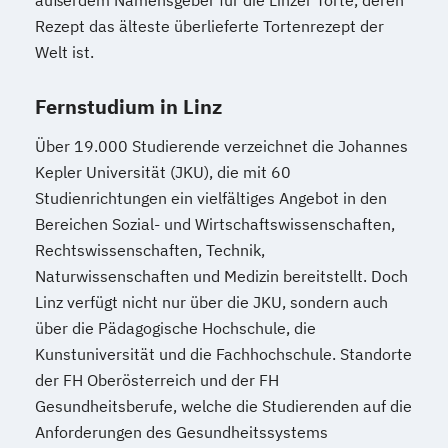
außerdem Namensgeber für die Linzer Torte, deren
Medienmanagement
Rezept das älteste überlieferte Tortenrezept der
Medizinische Informatik
Medizintechnik
Welt ist.
Modemanagement
Nachhaltiges Management
New Work
Fernstudium in Linz
Online Marketing
Über 19.000 Studierende verzeichnet die Johannes
Online Marketing (DE/EN)
Kepler Universität (JKU), die mit 60
Online-Marketing und E-Commerce
Studienrichtungen ein vielfältiges Angebot in den
Personalentwicklung
Bereichen Sozial- und Wirtschaftswissenschaften,
Personalmanagement
Rechtswissenschaften, Technik,
Personalmanagement (DE/EN)
Pflege
Naturwissenschaften und Medizin bereitstellt. Doch
Pflegemanagement
Pflegepädagogik
Linz verfügt nicht nur über die JKU, sondern auch
Physiotherapie
über die Pädagogische Hochschule, die
Product Management (DE/EN)
Kunstuniversität und die Fachhochschule. Standorte
der FH Oberösterreich und der FH
Produktdesign
Gesundheitsberufe, welche die Studierenden auf die
Projektmanagement (DE/EN)
Anforderungen des Gesundheitssystems
Psychologie
Public Health