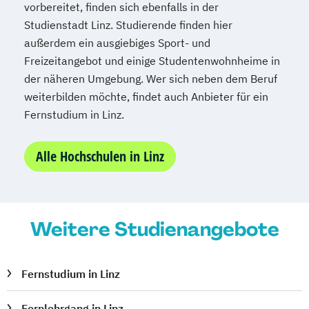
vorbereitet, finden sich ebenfalls in der
Public Management
Studienstadt Linz. Studierende finden hier
Public Management für
außerdem ein ausgiebiges Sport- und
Verwaltungsfachangestellte
Freizeitangebot und einige Studentenwohnheime in
Public Relations und Kommunikation
der näheren Umgebung. Wer sich neben dem Beruf
Pädagogik
Pädagogik
weiterbilden möchte, findet auch Anbieter für ein
Bildungsberatung und Leitung
Fernstudium in Linz.
Robotics (DE/EN)
Salesforce and Sales Management (DE/EN)
Alle Hochschulen in Linz
Social Media
Softwareentwicklung (DE/EN)
Weitere Studienangebote
Soziale Arbeit
Soziale Arbeit Schwerpunkt Kinder und
Jugendliche
Fernstudium in Linz
Sozialmanagement
Sozialpädagogik und Inklusion
Fernlehrgang in Linz