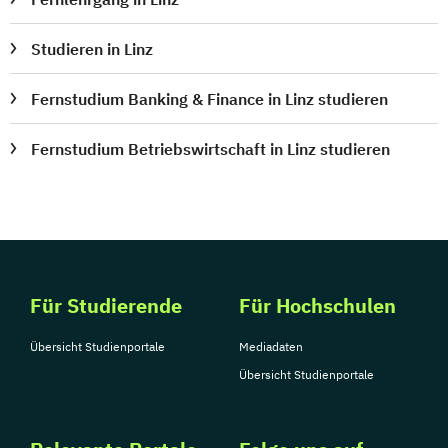
Sportmanagement
Supply Chain Management
Studieren in Linz
Tourismusmanagement
UX Design
Fernstudium Banking & Finance in Linz studieren
Umweltingenieurwesen
Vertragsrecht
Wirtschaftsinformatik (DE/EN)
Fernstudium Betriebswirtschaft in Linz studieren
Wirtschaftsingenieurwesen
Wirtschaftsingenieurwesen Medizintechnik
Wirtschaftspsychologie (DE/EN)
Wirtschaftsrecht
Für Studierende
Für Hochschulen
Übersicht Studienportale
Mediadaten
Übersicht Studienportale