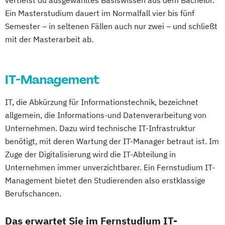
vertiefst du ausgewähltes Basiswissen aus dem Bachelor.
Digital Innovation and Intrapreneurship
Handelsmanagement
Kommunalmanagement
Ein Masterstudium dauert im Normalfall vier bis fünf
(DE/EN)
Human Resources Management
Semester – in seltenen Fällen auch nur zwei – und schließt
Management Sozialer Innovationen
Digital Product Management
mit der Masterarbeit ab.
Industrial Engineer
Management Sozialer Unternehmen
Digital Transformation Management -
Integrales Gebäude- und
Managing Nonprofit and Public Services
Gesundheitswesen
Energiemanagement
Marketing und Electronic Business
IT-Management
Digitale Betriebswirtschaftslehre
Light Engineering & Design
Mechatronik/Wirtschaft
Digitale Transformation
Diätetik
Logistikmanagement
Operations Management
IT, die Abkürzung für Informationstechnik, bezeichnet
E-Beratung in der Pädagogik
Management in Information and Business
Produktdesign und Technische
allgemein, die Informations-und Datenverarbeitung von
E-Commerce
Elektrotechnik
Technologies
Kommunikation
Unternehmen. Dazu wird technische IT-Infrastruktur
Engineering (DE/EN)
Management und IT
Prozessmanagement und Business
benötigt, mit deren Wartung der IT-Manager betraut ist. Im
Engineering Management (DE/EN)
Marketing und Verkauf
Intelligence
Zuge der Digitalisierung wird die IT-Abteilung in
Entrepreneurship (DE/EN)
Ergotherapie
Personalmanagement
Unternehmen immer unverzichtbarer. Ein Fernstudium IT-
Smart Production und Management
Ernährungswissenschaften
Führung und Organisation
Management bietet den Studierenden also erstklassige
Software Engineering
Soziale Arbeit
Erwachsenenbildung
Berufschancen.
Professional Master of Mediation
Supply Chain Management
Beratung und Personalentwicklung
Real Estate Management
Verfahrenstechnische Produktion
Das erwartet Sie im Fernstudium IT-
Eventmanagement
Facility Management
Videojournalismus