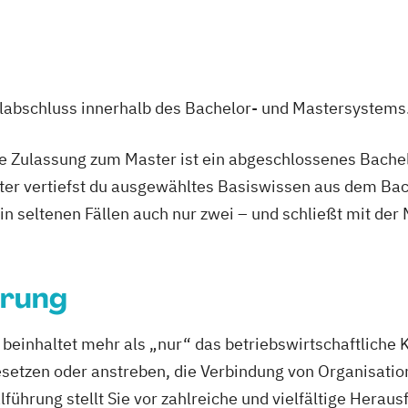
anagement
Personalmanagement (DE/EN)
Pflege
Pf
pie
Product Management (DE/EN)
Produktdesign
Pr
e
Public Health
Public Management
Public Manageme
tions und Kommunikation
Pädagogik
Pädagogik
Bild
ulabschluss innerhalb des Bachelor- und Mastersystems
DE/EN)
Salesforce and Sales Management (DE/EN)
Soc
twicklung (DE/EN)
Soziale Arbeit
Soziale Arbeit Schw
ie Zulassung zum Master ist ein abgeschlossenes Bache
agement
Sozialpädagogik und Inklusion
Sportmanage
ter vertiefst du ausgewähltes Basiswissen aus dem Bac
management
UX Design
Umweltingenieurwesen
Vert
 in seltenen Fällen auch nur zwei – und schließt mit der
informatik (DE/EN)
Wirtschaftsingenieurwesen
Wirts
psychologie (DE/EN)
Wirtschaftsrecht
rung
inhaltet mehr als „nur“ das betriebswirtschaftliche 
besetzen oder anstreben, die Verbindung von Organisatio
ührung stellt Sie vor zahlreiche und vielfältige Herau