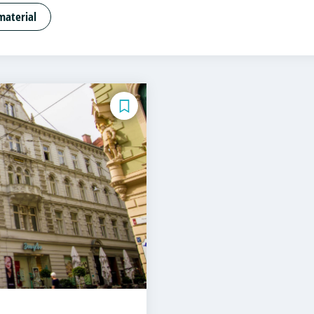
 Psychologie und Beratung
Artificial Intelligence (DE
material
apitalmarktrecht
Bauingenieurwesen
Bauprojektma
tschaftslehre und Customer Experience Management
tschaftslehre – Industrial Management
Betriebswirtsc
ministration (DE/EN)
Business Intelligence
Business
uting
Coaching
Coaching und Supervision
Computer 
ntricity
Cyber Security (DE/EN)
Data Management (
 Cloud Computing (DE/EN)
Digital Business (DE/EN)
D
repreneurship
Digital Health
Digital Innovation and I
duct Management
Digital Transformation Management
riebswirtschaftslehre
Digitale Transformation
Diätet
ce
Elektrotechnik
Engineering (DE/EN)
Engineering 
rship (DE/EN)
Ergotherapie
Ernährungswissenschaf
d Personalentwicklung
Eventmanagement
Facility 
und Taxation (DE/EN)
Finanzmanagement
Finanzman
nomie
Game Design
Gartenbau
General Managemen