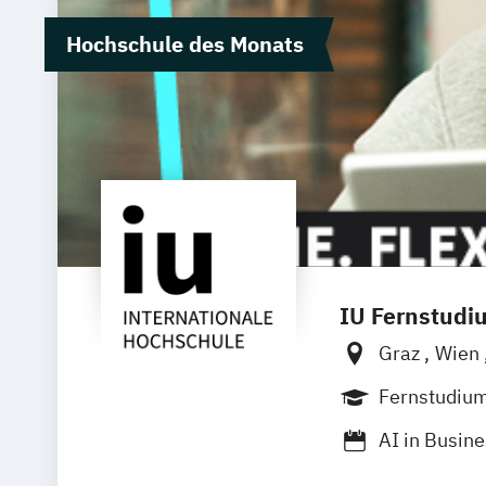
Hochschule des Monats
IU Fernstudi
Graz
Wien
Fernstudiu
AI in Busin
Angewandte 