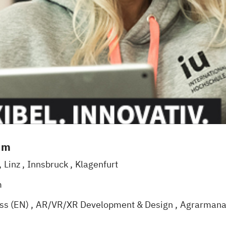
um
Linz
Innsbruck
Klagenfurt
m
ess (EN)
AR/VR/XR Development & Design
Agrarman
Künstliche Intelligenz
Angewandte Psychologie (DE/