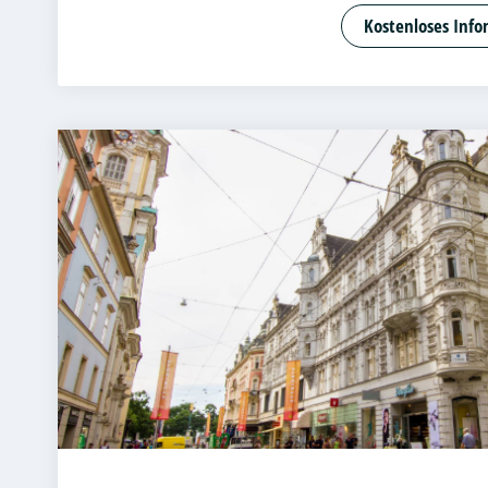
Angewandte
Kostenloses Info
Bank- und K
Betriebswir
Betriebswir
Business Ad
Cloud Comp
Customer Ce
DevOps und
Digital Ent
Digital Pro
Digitale Bet
E-Commer
Entrepreneu
Beratung un
Accounting 
Fitnessöko