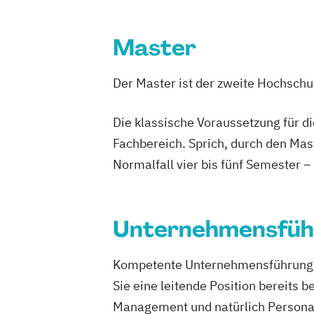
Personalm
Physiothera
Master
Psychologi
Public Rela
Der Master ist der zweite Hochsch
Robotics (
Softwareen
Die klassische Voraussetzung für d
Sozialman
Fachbereich. Sprich, durch den Mas
Tourismus
Normalfall vier bis fünf Semester –
Wirtschafts
Wirtschafts
Unternehmensfüh
Kompetente Unternehmensführung be
Sie eine leitende Position bereits 
Management und natürlich Personalf