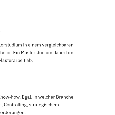
legemanagement
Pflegepädagogik
ojektmanagement (DE/EN)
nt für Verwaltungsfachangestellte
ungsberatung und Leitung
.
ial Media
erpunkt Kinder und Jugendliche
lorstudium in einem vergleichbaren
ment
Supply Chain Management
helor. Ein Masterstudium dauert im
ragsrecht
 Masterarbeit ab.
chaftsingenieurwesen Medizintechnik
Know-how. Egal, in welcher Branche
n, Controlling, strategischem
sforderungen.