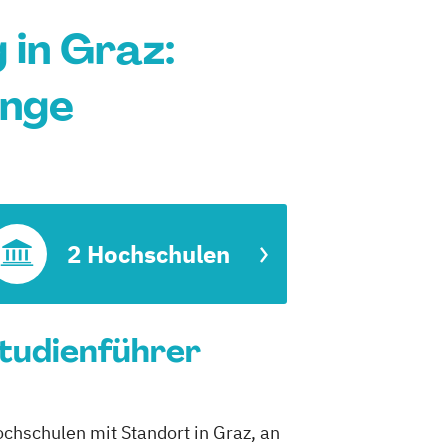
in Graz:
änge
2 Hochschulen
tudienführer
chschulen mit Standort in Graz, an