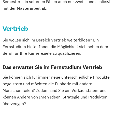
Human Resources Management
Semester – in seltenen Fällen auch nur zwei – und schließt
Management Sozialer Innovationen
mit der Masterarbeit ab.
Industrial Engineer
Management Sozialer Unternehmen
Integrales Gebäude- und
Managing Nonprofit and Public Services
Energiemanagement
Marketing und Electronic Business
Vertrieb
Light Engineering & Design
Mechatronik/Wirtschaft
Logistikmanagement
Operations Management
Sie wollen sich im Bereich Vertrieb weiterbilden? Ein
Management in Information and Business
Produktdesign und Technische
Fernstudium bietet Ihnen die Möglichkeit sich neben dem
Technologies
Kommunikation
Beruf für Ihre Karriereziele zu qualifizieren.
Management und IT
Prozessmanagement und Business
Marketing und Verkauf
Intelligence
Das erwartet Sie im Fernstudium Vertrieb
Personalmanagement
Smart Production und Management
Sie können sich für immer neue unterschiedliche Produkte
Führung und Organisation
Software Engineering
Soziale Arbeit
begeistern und möchten die Euphorie mit andern
Professional Master of Mediation
Supply Chain Management
Menschen teilen? Zudem sind Sie ein Verkaufstalent und
Real Estate Management
Verfahrenstechnische Produktion
können Andere von Ihren Ideen, Strategie und Produkten
Videojournalismus
überzeugen?
Wirtschaftsingenieurwesen