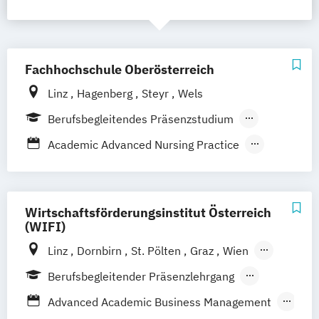
Fachhochschule Oberösterreich
Linz
Hagenberg
Steyr
Wels
Berufsbegleitendes Präsenzstudium
Berufsbegleitender Präsenzlehrgang
Academic Advanced Nursing Practice
Fernstudium
Vollzeit
Academic Care Management
Agrarmanagement und –innovationen
Akademische Partner-
Ehe-
Wirtschaftsförderungsinstitut Österreich
Familien- und Lebensberatung
(WIFI)
Akademische/r Sozialpädagogische/r
Linz
Dornbirn
St. Pölten
Graz
Wien
Fachbetreuer/in
Berlin
Krems
Klagenfurt
Innsbruck
Berufsbegleitender Präsenzlehrgang
Anlagenbau
Salzburg
Eisenstadt
Berufsbegleitendes Präsenzstudium
Advanced Academic Business Management
Applied Technologies for Medical