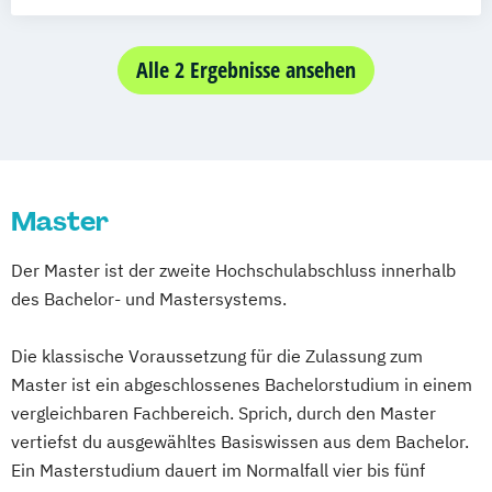
Akademische/r Expertin/Experte für
Diagnostics
integrales Gebäude- und
Controlling
Energiemanagement
Alle 2 Ergebnisse ansehen
Rechnungswesen und Finanzmanagement
Angewandte Fotografie
Digital Business Management
Angewandtes Unternehmensmanagement
Energy Informatics (Englisch)
Bilanzbuchhaltung
Erlebnispädagogik
Bildungs- und Berufsberatung
Global Sales and Marketing (Englisch)
Master
Business & Engineering
Human-Centered Computing
Business Management
Information Engineering und -Management
Der Master ist der zweite Hochschulabschluss innerhalb
Chief Information Officer (CIO)
des Bachelor- und Mastersystems.
Controlling
Information Security Management
Corporate Governance and Management
Integrated Care Systems
Die klassische Voraussetzung für die Zulassung zum
Designing Digital Business
Film
Intelligente Produktionstechnik
Master ist ein abgeschlossenes Bachelorstudium in einem
TV und Media
Interkulturelles Pflegemanagement
vergleichbaren Fachbereich. Sprich, durch den Master
Global Sales and Marketing
Internationales Logistik-Management
vertiefst du ausgewähltes Basiswissen aus dem Bachelor.
Handelsmanagement
Kommunalmanagement
Ein Masterstudium dauert im Normalfall vier bis fünf