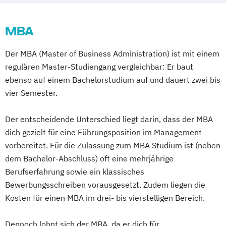
Media Management
Pflege
Elektrotechnik
Digital Business: Rechtliches Fachwissen
Pharmamanagement und -technologie
Entrepreneurship und Innovation
MBA
für digitale Business
Praxis- und Versorgungsmanagement
Ernährungswissenschaften
Digital Business: Search Engine Advertising
Prozess- und Projektmanagement
Der MBA (Master of Business Administration) ist mit einem
Fachübersetzen Technik
& Optimization
Psychologie
Pädagogik
regulären Master-Studiengang vergleichbar: Er baut
Fachübersetzen Wirtschaft
Wirtschaftsrecht
ebenso auf einem Bachelorstudium auf und dauert zwei bis
Sales Management & Strategy
Fahrzeugtechnik
General Management
Wirtschaftsrecht: Finanz- &
vier Semester.
Soziale Arbeit
Gesundheitsmanagement
Wirtschaftsstrafrecht
Soziale Arbeit im Online-Abendstudium
Gesundheitspädagogik
Wirtschaftsrecht: Immobilienrecht
Der entscheidende Unterschied liegt darin, dass der MBA
Sozialmanagement
Sozialwissenschaften
Global Management und Communication
Wirtschaftsrecht: Internet- & Medienrecht
dich gezielt für eine Führungsposition im Management
Sustainability Management
Heilpädagogik
Informatik
vorbereitet. Für die Zulassung zum MBA Studium ist (neben
Therapiewissenschaften - Ergotherapie
International Business Communication
dem Bachelor-Abschluss) oft eine mehrjährige
Therapiewissenschaften - Logopädie
International Management
Berufserfahrung sowie ein klassisches
Therapiewissenschaften - Physiotherapie
KI im Management
Kindheitspädagogik
Bewerbungsschreiben vorausgesetzt. Zudem liegen die
UX & Service Design
UX-Design
Künstliche Intelligenz
Kosten für einen MBA im drei- bis vierstelligen Bereich.
Wirtschaftsingenieurwesen
Logistikmanagement
Marketing
Wirtschaftsingenieurwesen und
Maschinenbau
Mechatronik
Dennoch lohnt sich der MBA, da er dich für