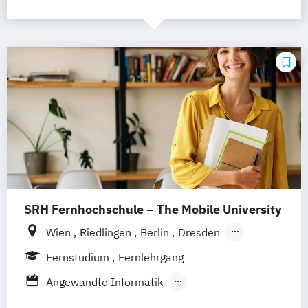
SRH Fernhochschule – The Mobile University
Wien
Riedlingen
Berlin
Dresden
Düsseldorf
Hamburg
Hannover
Köln
Fernstudium
Fernlehrgang
München
Stuttgart
Ellwangen
Zell
Angewandte Informatik
Leipzig
Mannheim
Wertheim
Angewandte Informatik mit Schwerpunkt