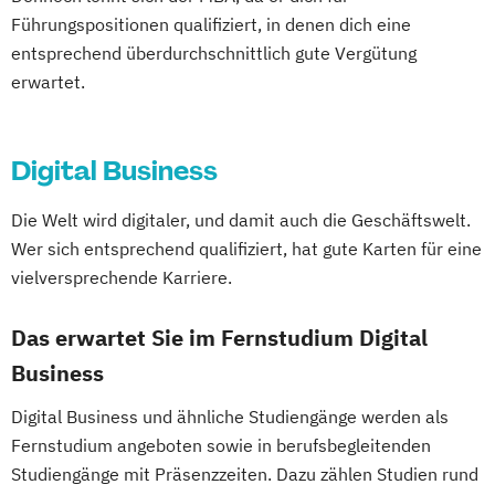
Maschinenbau
Führungspositionen qualifiziert, in denen dich eine
Mechatronik - Robotik und Automatisierung
Wirtschaftspsychologie & Künstliche
entsprechend überdurchschnittlich gute Vergütung
erwartet.
Intelligenz
Medical Leadership
Wirtschaftspsychologie & Leadership
Nachhaltigkeit und Systemisches
Wirtschaftspsychologie (DE/EN))
Management
Digital Business
Wirtschaftspsychologie im Online-
Online Marketing
Online-Marketing
Abendstudium
Personalmanagement
Die Welt wird digitaler, und damit auch die Geschäftswelt.
Wirtschaftsrecht
Pflegemanagement
Pflegepädagogik
Wer sich entsprechend qualifiziert, hat gute Karten für eine
Wirtschaftswissenschaften
Projektmanagement
Psychologie
vielversprechende Karriere.
Software Engineering
Soziale Arbeit
Das erwartet Sie im Fernstudium Digital
Sozialmanagement
Sportmanagement
Technische Betriebswirtschaftslehre
Business
Technologie- und Innovationsmanagement
Digital Business und ähnliche Studiengänge werden als
Fernstudium angeboten sowie in berufsbegleitenden
Verfahrenstechnik
Wirtschaftsinformatik
Studiengänge mit Präsenzzeiten. Dazu zählen Studien rund
Wirtschaftsinformatik und IT-Management