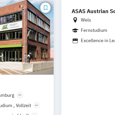
ASAS Austrian Sc
Wels
Fernstudium
Excellence in L
Gesundheitsma
Personalführun
amburg
sen
Stuttgart
tudium
Vollzeit
lended Learning