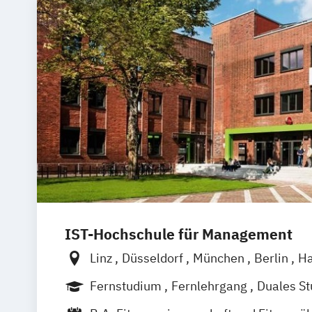
IST-Hochschule für Management
Linz
Düsseldorf
München
Berlin
H
Weil am Rhein
Frankfurt am Main
Es
Fernstudium
Fernlehrgang
Duales S
Jena
Innsbruck
Berufsbegleitendes Präsenzstudium
B