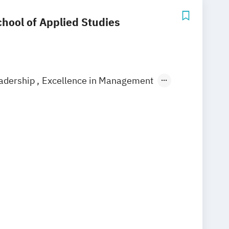
hool of Applied Studies
eadership
Excellence in Management
nagement
Immobilienmanagement
g
Unternehmensführung