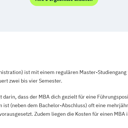
arketing
iner/in
 Sports Nutrion
ment
ent (dual)
rävention
stration) ist mit einem regulären Master-Studiengang 
ement
rt zwei bis vier Semester.
s Management
t darin, dass der MBA dich gezielt für eine Führungspo
ement
gsökonom (FH)
 ist (neben dem Bachelor-Abschluss) oft eine mehrjähr
rausgesetzt. Zudem liegen die Kosten für einen MBA im 