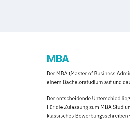
Management im Gesundheitswesen
M
Sportmanager/in
Vegan-Ernährungstra
Master of Business Administration
Master’s Program in Exercise Science &
(EN)
Medienökonom/in (FH)
Online-Marketing & Marketingmanage
Online-Marketing & Marketingmanagem
MBA
Personalmanagement
Prävention & Gesundheitsförderung
P
Der MBA (Master of Business Admini
Sporttherapie und Gesundheitsmanag
Revenue Management
einem Bachelorstudium auf und daue
Sportbusines
Sportmarketing
Sportvermarktung
Sportökonom (FH)
Der entscheidende Unterschied lieg
Tourismus Manag
Tourismusökonom (FH)
Veranstaltun
Für die Zulassung zum MBA Studium
Vertriebsmanagement
klassisches Bewerbungsschreiben vo
Werbe- und Medienpsychologie