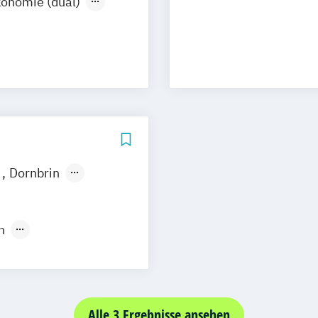
konomie (dual)
stration
ungsmanagement
essökonom (FH)
 Management
smusmarketing
k
Dornbrin
Management und
tbusiness
n
t
er/in
Alle 3 Ergebnisse ansehen