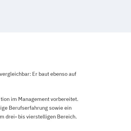
 hybride Antriebe
formationstechnik
Elektrotechnik
ng aus Biomasse
urwesen
Energiespeichertechnik
enstechnik
aft und -management
anagement
Fahrzeugtechnik
Game Development
raktiver Systeme
IT-Sicherheit
vergleichbar: Er baut ebenso auf
Informatik
Ingenieurpsychologie
d Technologiemanagement (M. Sc.)
ng
Kommunikationsdesign
sition im Management vorbereitet.
ik
Lebensmittelverfahrenstechnik
rungstechnik
Maschinenbau
ige Berufserfahrung sowie ein
. Eng.) 3 oder 4 Semester
drei- bis vierstelligen Bereich.
ce