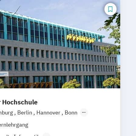
r Hochschule
mburg
Berlin
Hannover
Bonn
chen
Stuttgart
Göttingen
Leipzig
ernlehrgang
Zürich
Rostock
Dortmund