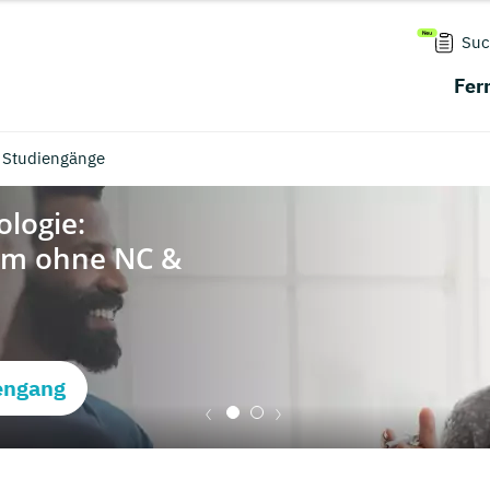
Suc
Fer
 Studiengänge
engang