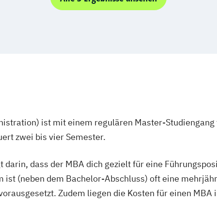
Arbeit
Elektrische und
echnologies
Elektro- und In
dership
andel
Energieerzeugu
ion
Energieingenie
Energieverfahr
tspsychologie
Energiewirtsch
Engineering M
itigation
Game Design
tion
Gestaltung inte
ment
stration) ist mit einem regulären Master-Studiengang 
Industriedesign
rt zwei bis vier Semester.
Innovations- un
nability
Profil Anwendu
Management
t darin, dass der MBA dich gezielt für eine Führungspo
Kunststofftechn
 Impact
Leit- und Siche
 ist (neben dem Bachelor-Abschluss) oft eine mehrjähr
Maschinenbau (M
rausgesetzt. Zudem liegen die Kosten für einen MBA im 
ons
Materials Scien
ty