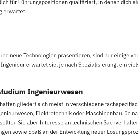
Mathematik für 
ich für Führungspositionen qualifiziert, in denen dich 
wirtschaftswiss
g erwartet.
Mechatronik
Me
le Solutions
Mediengestaltu
Nachhaltiges D
y
Nationale und in
agement
Produktkennzei
nd neue Technologien präsentieren, sind nur einige vo
ology
New Venture M
 Ingenieur erwartet sie, je nach Spezialisierung, ein vi
p
Sustainability
Professional So
Prozesssimulati
anagement
Regenerative En
nstudium Ingenieurwesen
es
Technikfolgen­a
aften gliedert sich meist in verschiedene fachspezifisc
Technische Betr
agement
Wasserstofftec
enieurwesen, Elektrotechnik oder Maschinenbau. Je na
Weiterbildung I
l sollten Sie aber Interesse an technischen Sachverhalt
Wirtschaftsinfo
ringen sowie Spaß an der Entwicklung neuer Lösungspro