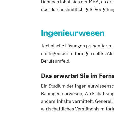
Dennoch lohnt sich der MBA, da er d
Green Energy
Tech & AI
überdurchschnittlich gute Vergütun
Green Marketing & Innovation
Innovation & Prototyping for Sustainab
Innovation for Sustainable Growth
Ingenieurwesen
New Work & Organizational Psycholog
Responsible Entrepreneurship & Man
Technische Lösungen präsentieren u
Responsible Entrepreneurship & Techn
ein Ingenieur mitbringen sollte. Als
Sustainability
Innovation & Leadershi
Innovation & Technology
Berufsumfeld.
Sustainability-Focused Innovation M
Das erwartet Sie im Fer
Sustainable AI & Emerging Technologi
Sustainable Business Transformation
Ein Studium der Ingenieurwissensch
Sustainable Innovation & Growth Man
Bauingenieurwesen, Wirtschaftsing
andere Inhalte vermittelt. Generel
wirtschaftliches Verständnis mitb