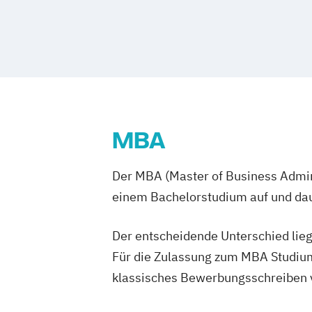
Physiotherapie
Psychologie
Soziale 
Artificial Intelligence & Sustainable T
Sozialmanagement
Cleaner Earth Innovation
Climate Lea
Technische Betriebswirtschaft Metallh
Climate Solutions & CleanTech Innovat
Technische Betriebswirtschaftslehre
Data Analytics for Circular Economy
Tourismus- und Eventmanagement
Data Analytics for Renewable Energy
Wirtschaftsingenieurwesen
Wirtschaf
Data Analytics for Sustainability
Data Intelligence for Climate Change M
MBA
Data Leadership in Sustainable Innova
Data Science for Sustainable Develop
Der MBA (Master of Business Admini
Data-Driven Social Innovation
einem Bachelorstudium auf und daue
Data-Driven Solutions for Global Sustai
Digital Transformation & Innovation 
Der entscheidende Unterschied lieg
Digital Transformation for Sustainable
Für die Zulassung zum MBA Studium
ESG Management
klassisches Bewerbungsschreiben vo
Ecosystem-Based Sustainability Soluti
Emerging Technologies for Sustainabili