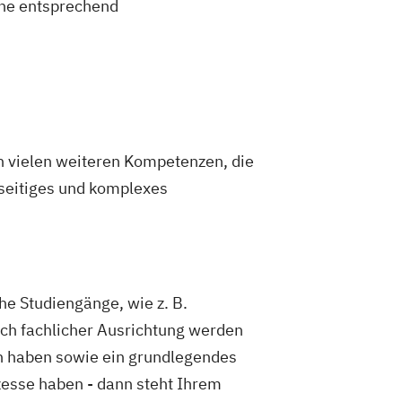
Studierende
eine entsprechend
enschaftlicher Fächer
chatronik (M. Eng.) 3 oder 4 Semester
ng
Medizintechnik (B. Eng.)/(B. Sc.)
esign
ternationale Zertifizierung und
chnung
n vielen weiteren Kompetenzen, die
anagement
elseitiges und komplexes
ftware Engineering
on in der Verfahrenstechnik
ergietechnik
bschätzung
he Studiengänge, wie z. B.
iebswirtschaft
Technische Informatik
hnologien
ch fachlicher Ausrichtung werden
T Sicherheit Management
en haben sowie ein grundlegendes
rmatik
Wirtschaftsingenieurwesen
zesse haben - dann steht Ihrem