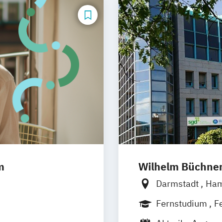
m
Wilhelm Büchne
Darmstadt
Ha
Nürnberg
Mün
Fernstudium
F
Freiburg
Wien