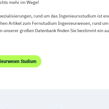
Wirtschaftsin
ichts mehr im Wege!
Wirtschaftsingen
6 oder 7 Semes
ezialisierungen, rund um das Ingenieursstudium ist en
Wirtschaftsinge
ichen Artikel zum Fernstudium Ingenieurwesen, rund u
Eng.) 6 oder 7 
n unserer großen Datenbank finden Sie bestimmt ein au
Wirtschaftsingen
Eng.) 6 oder 7 
Wirtschaftsinge
oder 7 Semeste
nieurwesen Studium
Wirtschaftsingen
Semester
Wirtschaftsinge
Wirtschaftsinge
Wirtschaftswiss
Wirtschafts­ing
Wirtschafts­inge