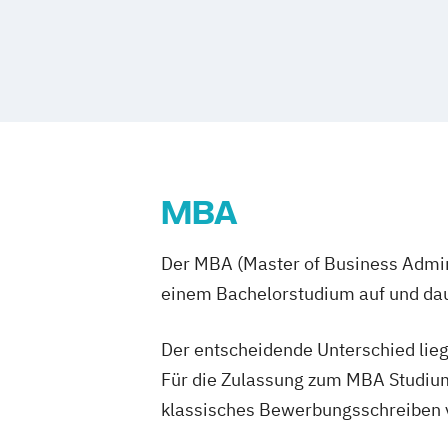
Accounting 
Fitnessöko
Gesundheits
Gesundheit
Growth Hack
Heilpädagog
Immobilie
MBA
Informatik
Internation
Der MBA (Master of Business Admini
Internation
einem Bachelorstudium auf und daue
Kindheitspä
Kultur- und
Der entscheidende Unterschied lieg
MBA - Huma
Managemen
Für die Zulassung zum MBA Studium
Maschinen
klassisches Bewerbungsschreiben vo
Mediation 