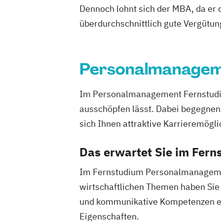
Medizinisch
Dennoch lohnt sich der MBA, da er d
Online Mark
überdurchschnittlich gute Vergütun
Personalm
Physiothera
Psychologi
Personalmanage
Public Rela
Robotics (
Im Personalmanagement Fernstudium
Softwareen
ausschöpfen lässt. Dabei begegnen
Sozialman
sich Ihnen attraktive Karrieremögli
Tourismus
Wirtschafts
Das erwartet Sie im Fer
Wirtschafts
Im Fernstudium Personalmanagemen
wirtschaftlichen Themen haben Sie
und kommunikative Kompetenzen erfo
Eigenschaften.