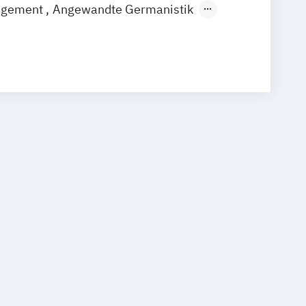
agement
Angewandte Germanistik
EN)
/EN)
Aviation Management (DE/EN)
nagement
Betriebswirtschaftslehre
Betriebswirtschaftslehre und Führung
haftslehre – Office Management
 Intelligence (DE/EN)
Science (DE/EN)
Controlling
DE/EN)
igital Business Management
ntrapreneurship (DE/EN)
 - Gesundheitswesen
ik
E-Beratung in der Pädagogik
Management (DE/EN)
ten
Erwachsenenbildung
Management
Finance