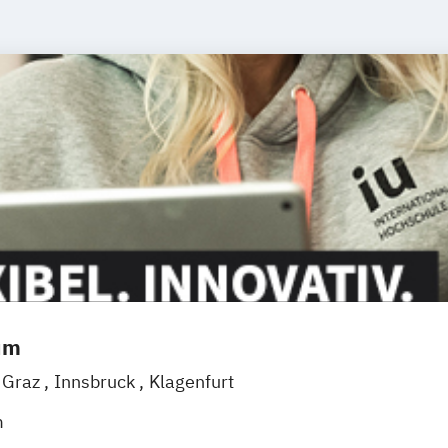
um
Graz
Innsbruck
Klagenfurt
m