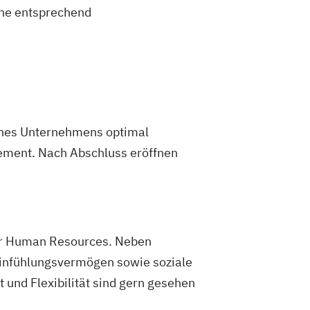
hhaltiges Management
New Work
eine entsprechend
nd E-Commerce
Personalentwicklung
legemanagement
Pflegepädagogik
ojektmanagement (DE/EN)
nt für Verwaltungsfachangestellte
ungsberatung und Leitung
ial Media
eines Unternehmens optimal
erpunkt Kinder und Jugendliche
ement. Nach Abschluss eröffnen
ment
Supply Chain Management
ragsrecht
chaftsingenieurwesen Medizintechnik
der Human Resources. Neben
Einfühlungsvermögen sowie soziale
und Flexibilität sind gern gesehen