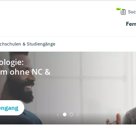
Suc
Fer
chschulen & Studiengänge
engang