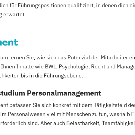
e Informatik
Medizintechnik
Modemanagement
Nac
ich für Führungspositionen qualifiziert, in denen dich 
eting
Online Marketing (DE/EN)
Online-Marketing u
g erwartet.
anagement
Personalmanagement (DE/EN)
Pflege
Pf
pie
Product Management (DE/EN)
Produktdesign
Pr
e
Public Health
Public Management
Public Manageme
ment
tions und Kommunikation
Pädagogik
Pädagogik
Bild
DE/EN)
Salesforce and Sales Management (DE/EN)
Soc
 lernen Sie, wie sich das Potenzial der Mitarbeiter 
twicklung (DE/EN)
Soziale Arbeit
Soziale Arbeit Schw
 Ihnen Inhalte wie BWL, Psychologie, Recht und Manag
agement
Sozialpädagogik und Inklusion
Sportmanage
chkeiten bis in die Führungsebene.
management
UX Design
Umweltingenieurwesen
Vert
informatik (DE/EN)
Wirtschaftsingenieurwesen
Wirts
nstudium Personalmanagement
psychologie (DE/EN)
Wirtschaftsrecht
t befassen Sie sich konkret mit dem Tätigkeitsfeld 
 im Personalwesen viel mit Menschen zu tun, weshalb 
rderlich sind. Aber auch Belastbarkeit, Teamfähigkeit 