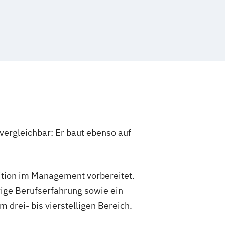
agement für Bankkaufleute
Fintech
t
Gerontologie
sundheitspsychologie
Growth Hacking (DE/EN)
dagogik und Inklusion
IT-Management
kaufleute
Immobilienwirtschaft
tion and Entrepreneurship (DE/EN)
nagement (DE/EN)
vergleichbar: Er baut ebenso auf
ion
Kindheitspädagogik
mmunikationspsychologie
Logistikmanagement
Logopädie
sition im Management vorbereitet.
 Talent Management
Marketingmanagement
ige Berufserfahrung sowie ein
tronik
drei- bis vierstelligen Bereich.
atik
Medienmanagement