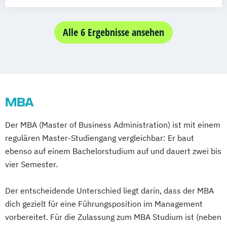
Chain Management
Kooperation mit der Hochschule
MBA Change Management und Leadership
Diplom Betriebswirt - Marketing & Sales
Burgenland)
MBA Management und
Diplom Betriebswirt - Risiko- &
Alle 6 Ergebnisse ansehen
LL.M. Compliance
Wirtschaftsinformatik
Versicherungsmanagement
ESG und Risikomanagement (in
MBA Projekt- und Prozessmanagement
Diplom Betriebswirt - Tourismus- &
Kooperation mit der Hochschule
MBA Wirtschaftsinformatik
Eventmanagement
Burgenland)
MBA Wirtschaftspsychologie
Executive MBA Bucharest
MSc (CE) Energiewirtschaft (in Kooperation
MBA
Executive MBA PGM
mit der Hochschule Burgenland)
Global Executive MBA
MSc (CE) Informationssicherheit und IT-
Der MBA (Master of Business Administration) ist mit einem
Health Care Management
Risikomanagement (in Kooperation mit der
regulären Master-Studiengang vergleichbar: Er baut
International Tax Law
Hochschule Burgenland)
ebenso auf einem Bachelorstudium auf und dauert zwei bis
Logistik & Supply Chain Management
vier Semester.
MBA Energy Management
MBA Entrepreneurship & Innovation
Der entscheidende Unterschied liegt darin, dass der MBA
MBA Finance
dich gezielt für eine Führungsposition im Management
MBA Health Care Management
vorbereitet. Für die Zulassung zum MBA Studium ist (neben