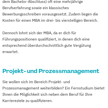
MBA Marketing & Sales
dem Bachelor-Abschluss) oft eine mehrjährige
Berufserfahrung sowie ein klassisches
MBA Project Management
Bewerbungsschreiben vorausgesetzt. Zudem liegen die
MBA Public Auditing
Kosten für einen MBA im drei- bis vierstelligen Bereich.
MBA Sozialmanagement
Marketing & Sales
Dennoch lohnt sich der MBA, da er dich für
Master of Business Law
Führungspositionen qualifiziert, in denen dich eine
Master of Legal Studies
entsprechend überdurchschnittlich gute Vergütung
Master of Legal Studies (EBL)
erwartet.
Post Graduate Management (PGM)
Professional MBA
Risiko- & Versicherungsmanagement
Projekt- und Prozessmanagement
Sozialmanagement
Sie wollen sich im Bereich Projekt- und
Tourismus- & Eventmanagement
Prozessmanagement weiterbilden? Ein Fernstudium bietet
Wirtschaftspädagogik
Ihnen die Möglichkeit sich neben dem Beruf für Ihre
Karriereziele zu qualifizieren.