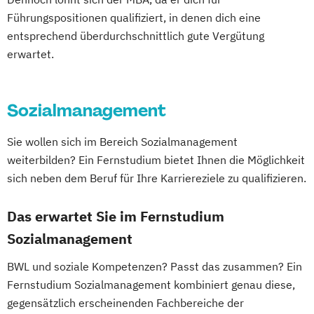
Master of Business Law
Führungspositionen qualifiziert, in denen dich eine
Master of Legal Studies
entsprechend überdurchschnittlich gute Vergütung
Master of Legal Studies (EBL)
erwartet.
Post Graduate Management (PGM)
Professional MBA
Risiko- & Versicherungsmanagement
Sozialmanagement
Sozialmanagement
Sie wollen sich im Bereich Sozialmanagement
Tourismus- & Eventmanagement
weiterbilden? Ein Fernstudium bietet Ihnen die Möglichkeit
Wirtschaftspädagogik
sich neben dem Beruf für Ihre Karriereziele zu qualifizieren.
Das erwartet Sie im Fernstudium
Sozialmanagement
BWL und soziale Kompetenzen? Passt das zusammen? Ein
Fernstudium Sozialmanagement kombiniert genau diese,
gegensätzlich erscheinenden Fachbereiche der