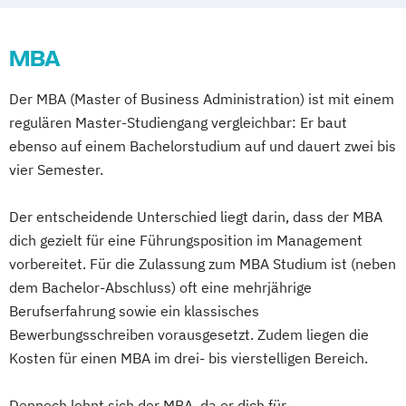
Eventmanagement
Executive MBA Bucharest
MBA
Executive MBA PGM
Global Executive MBA
Der MBA (Master of Business Administration) ist mit einem
Health Care Management
regulären Master-Studiengang vergleichbar: Er baut
International Tax Law
ebenso auf einem Bachelorstudium auf und dauert zwei bis
Logistik & Supply Chain Management
vier Semester.
MBA Energy Management
MBA Entrepreneurship & Innovation
Der entscheidende Unterschied liegt darin, dass der MBA
MBA Finance
dich gezielt für eine Führungsposition im Management
MBA Health Care Management
vorbereitet. Für die Zulassung zum MBA Studium ist (neben
MBA Marketing & Sales
dem Bachelor-Abschluss) oft eine mehrjährige
Berufserfahrung sowie ein klassisches
MBA Project Management
Bewerbungsschreiben vorausgesetzt. Zudem liegen die
MBA Public Auditing
Kosten für einen MBA im drei- bis vierstelligen Bereich.
MBA Sozialmanagement
Marketing & Sales
Dennoch lohnt sich der MBA, da er dich für