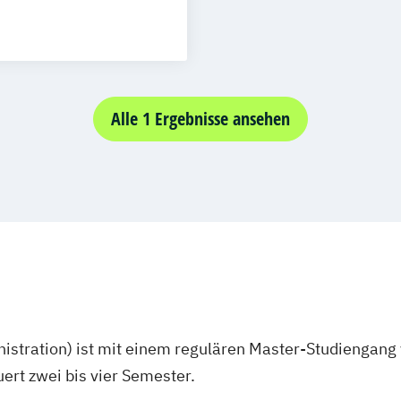
exible MBA
nmanagement
ment
ration
t
Alle 1 Ergebnisse ansehen
gsmanagement
chologie
stration) ist mit einem regulären Master-Studiengang 
rt zwei bis vier Semester.