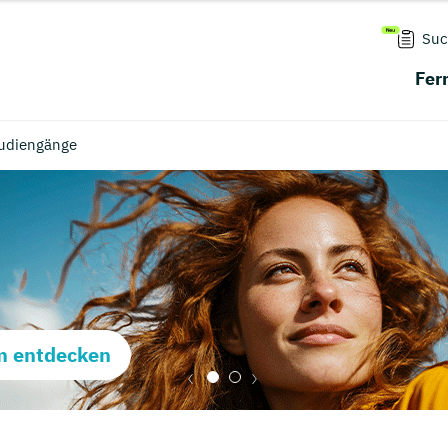
Suc
Fer
tudiengänge
m entdecken