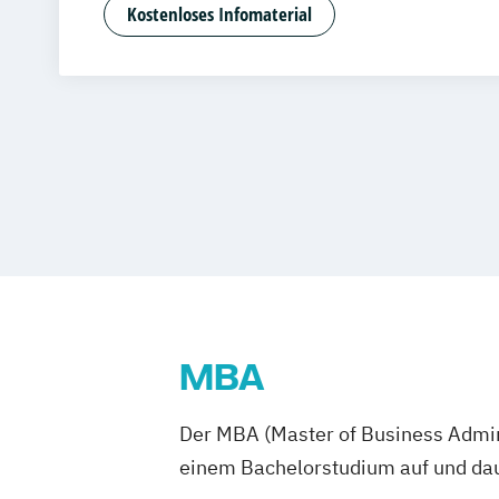
Energie- und Umweltmanagement
Fl
Kostenloses Infomaterial
Gesundheitsmanagement
Immobilie
Logistik
Marketing
Personalmanage
Political Management
Public Administ
Sozialmanagement
Sportmanagemen
Unternehmensberatung
Versicherun
Wirtschaftsinformatik
Wirtschaftspsy
MBA
Der MBA (Master of Business Admini
einem Bachelorstudium auf und daue