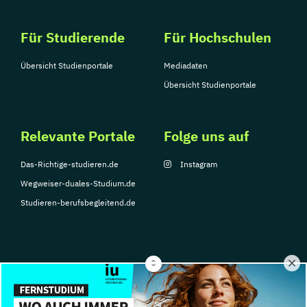
Logistikmanagement
Low Budget Marketing
Für Studierende
Für Hochschulen
Markenführung im Sport
Marketing
Marketing und Management
Übersicht Studienportale
Mediadaten
Marketing und Marktpositionierung
Übersicht Studienportale
Marketing und Sales Management
Marketing
Markenführung und Design
Relevante Portale
Folge uns auf
Marktanalyse und Online-Marktforschung
Mentales Golf
Mergers and Acqusitions
Das-Richtige-studieren.de
Instagram
Motorsport-Management
Wegweiser-duales-Studium.de
Motorsport-Management (Internationales)
Studieren-berufsbegleitend.de
Neuromarketing
Neuropsychologie
Online-Marketing
Online-Marketing Management
© Copyright 2026, TarGroup Media GmbH
Online-Marketing und SEM
SEO
PR-