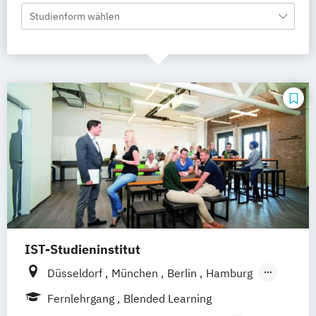
Studienform wählen
IST-Studieninstitut
Düsseldorf
München
Berlin
Hamburg
Weil am Rhein
Fernlehrgang
Blended Learning