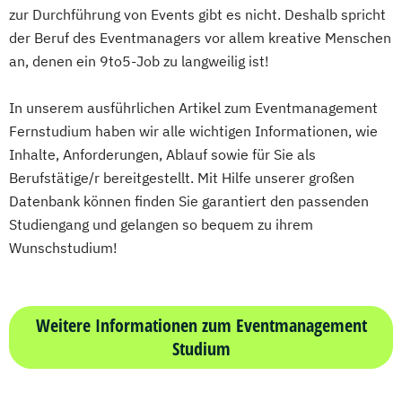
Immobilienmanagement
zur Durchführung von Events gibt es nicht. Deshalb spricht
Innovationen im Sport
Innovationen
der Beruf des Eventmanagers vor allem kreative Menschen
an, denen ein 9to5-Job zu langweilig ist!
Ideen
Trends und Kreationen
Innovations-PR
In unserem ausführlichen Artikel zum Eventmanagement
Innovationsmanagement
Fernstudium haben wir alle wichtigen Informationen, wie
International Business Administration
Inhalte, Anforderungen, Ablauf sowie für Sie als
International Marketing
Berufstätige/r bereitgestellt. Mit Hilfe unserer großen
Internationale Betriebswirtschaft
Datenbank können finden Sie garantiert den passenden
Internationales Fußball-Management
Studiengang und gelangen so bequem zu ihrem
Internationales Golf-Management
Wunschstudium!
Internationales Kampfsport-Management
Internationales Marketing
Internationales Marketing Management
Weitere Informationen zum Eventmanagement
Internationales Motorsport-Management
Studium
Internationales Radsport-Management
Internationales Skisport-Management