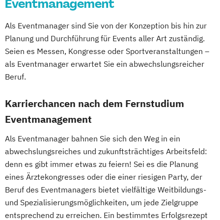
Eventmanagement
Tourismusmarketing
Touristikfachkraft
Führungsmanagement
Master of Legal Studies
Vegane:r Ernährungsberater:in
Führungspsychologie
Master of Legal Studies (EBL)
Als Eventmanager sind Sie von der Konzeption bis hin zur
Wedding Planer
Führungspsychologie und -management
Post Graduate Management (PGM)
Planung und Durchführung für Events aller Art zuständig.
Wellness- und Spamanagement
Gesundheit
Ernährung und Psychologie
Professional MBA
Seien es Messen, Kongresse oder Sportveranstaltungen –
Gesundheitsmanagement
Risiko- & Versicherungsmanagement
als Eventmanager erwartet Sie ein abwechslungsreicher
Gesundheitsmanagement
Sozialmanagement
Beruf.
(Betriebliches/Expert)
Tourismus- & Eventmanagement
Karrierchancen nach dem Fernstudium
Gesundheitsmanagement
Wirtschaftspädagogik
(Betriebliches/Professionell)
Eventmanagement
Gesundheitspsychologie
Golf (Mentales)
Als Eventmanager bahnen Sie sich den Weg in ein
Golf-Management
abwechslungsreiches und zukunftsträchtiges Arbeitsfeld:
Golf-Management (Internationales)
denn es gibt immer etwas zu feiern! Sei es die Planung
Grafik- und Webdesign
Grafikdesign
eines Ärztekongresses oder die einer riesigen Party, der
Hotel- und Tourismusmanagement
Beruf des Eventmanagers bietet vielfältige Weitbildungs-
Human Resource Management
und Spezialisierungsmöglichkeiten, um jede Zielgruppe
IT-Security Management
entsprechend zu erreichen. Ein bestimmtes Erfolgsrezept