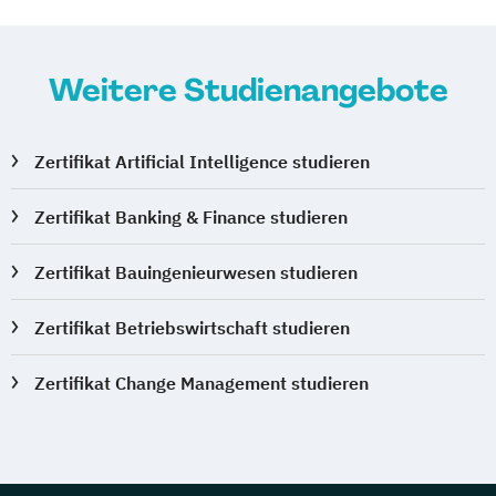
Internationales Sportmanagement
Internationales Tennis-Management
Kampfsport-Management
Weitere Studienangebote
Kampfsport-Management (Internationales)
Zertifikat Artificial Intelligence studieren
Kindergesundheitstraining
Kommunikationsmanagement
Zertifikat Banking & Finance studieren
Kommunikationsmanagement und -
psychologie
Zertifikat Bauingenieurwesen studieren
Kommunikationspsychologie
Konfliktmanagement
Zertifikat Betriebswirtschaft studieren
Konfliktmanagement
Zertifikat Change Management studieren
Mediation und Kommunikation
Kostenrechnung
Kulturmarketing und Audience
Development