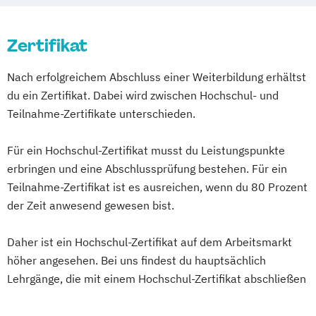
Bilanzbuchhaltung
Bildungs- und Berufsberatung
Zertifikat
Business & Engineering
Business Management
Nach erfolgreichem Abschluss einer Weiterbildung erhältst
Chief Information Officer (CIO)
du ein Zertifikat. Dabei wird zwischen Hochschul- und
Controlling
Teilnahme-Zertifikate unterschieden.
Corporate Governance and Management
Designing Digital Business
Film
Für ein Hochschul-Zertifikat musst du Leistungspunkte
TV und Media
erbringen und eine Abschlussprüfung bestehen. Für ein
Global Sales and Marketing
Teilnahme-Zertifikat ist es ausreichen, wenn du 80 Prozent
Handelsmanagement
der Zeit anwesend gewesen bist.
Human Resources Management
Daher ist ein Hochschul-Zertifikat auf dem Arbeitsmarkt
Industrial Engineer
höher angesehen. Bei uns findest du hauptsächlich
Integrales Gebäude- und
Lehrgänge, die mit einem Hochschul-Zertifikat abschließen
Energiemanagement
Light Engineering & Design