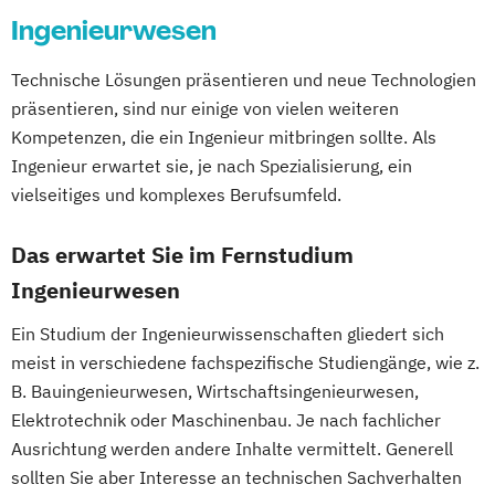
Logistikmanagement
Ingenieurwesen
Management in Information and Business
Technologies
Technische Lösungen präsentieren und neue Technologien
Management und IT
präsentieren, sind nur einige von vielen weiteren
Marketing und Verkauf
Kompetenzen, die ein Ingenieur mitbringen sollte. Als
Personalmanagement
Ingenieur erwartet sie, je nach Spezialisierung, ein
Führung und Organisation
vielseitiges und komplexes Berufsumfeld.
Professional Master of Mediation
Das erwartet Sie im Fernstudium
Real Estate Management
Ingenieurwesen
Videojournalismus
Wirtschaftsingenieurwesen
Ein Studium der Ingenieurwissenschaften gliedert sich
meist in verschiedene fachspezifische Studiengänge, wie z.
B. Bauingenieurwesen, Wirtschaftsingenieurwesen,
Elektrotechnik oder Maschinenbau. Je nach fachlicher
Ausrichtung werden andere Inhalte vermittelt. Generell
sollten Sie aber Interesse an technischen Sachverhalten