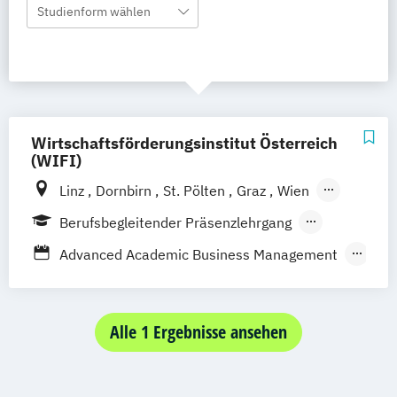
Studienform wählen
Wirtschaftsförderungsinstitut Österreich
(WIFI)
Linz
Dornbirn
St. Pölten
Graz
Wien
Berlin
Krems
Klagenfurt
Innsbruck
Berufsbegleitender Präsenzlehrgang
Salzburg
Eisenstadt
Berufsbegleitendes Präsenzstudium
Advanced Academic Business Management
Akademische/r Expertin/Experte für
integrales Gebäude- und
Energiemanagement
Alle 1 Ergebnisse ansehen
Angewandte Fotografie
Angewandtes Unternehmensmanagement