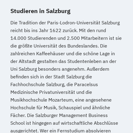
Kulturmarketing und Audience
Studieren in Salzburg
Development
Logistikmanagement
Die Tradition der Paris-Lodron-Universität Salzburg
Low Budget Marketing
reicht bis ins Jahr 1622 zurück. Mit den rund
Markenführung im Sport
Marketing
14.000 Studierenden und 2.500 Mitarbeitern ist sie
Marketing und Management
die größte Universität des Bundeslandes. Die
Marketing und Marktpositionierung
zahlreichen Kaffeehäuser und die schöne Lage in
Marketing und Sales Management
der Altstadt gestalten das Studentenleben an der
Marketing
Markenführung und Design
Uni Salzburg besonders angenehm. Außerdem
befinden sich in der Stadt Salzburg die
Marktanalyse und Online-Marktforschung
Fachhochschule Salzburg, die Paracelsus
Mentales Golf
Mergers and Acqusitions
Medizinische Privatuniversität und die
Motorsport-Management
Musikhochschule Mozarteum, eine angesehene
Motorsport-Management (Internationales)
Hochschule für Musik, Schauspiel und ähnliche
Fächer. Die Salzburger Management Business
Neuromarketing
Neuropsychologie
School ist hingegen auf wirtschaftliche Abschlüsse
Online-Marketing
ausgerichtet. Wer ein Fernstudium absolvieren