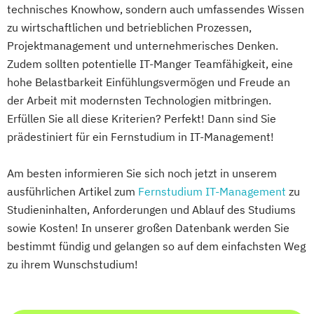
Fußballtraining und -management
technisches Knowhow, sondern auch umfassendes Wissen
(Professionell)
zu wirtschaftlichen und betrieblichen Prozessen,
Führungsmanagement
Projektmanagement und unternehmerisches Denken.
Führungspsychologie
Zudem sollten potentielle IT-Manger Teamfähigkeit, eine
hohe Belastbarkeit Einfühlungsvermögen und Freude an
Führungspsychologie und -management
der Arbeit mit modernsten Technologien mitbringen.
Gesundheit
Ernährung und Psychologie
Erfüllen Sie all diese Kriterien? Perfekt! Dann sind Sie
Gesundheitsmanagement
prädestiniert für ein Fernstudium in IT-Management!
Gesundheitsmanagement
(Betriebliches/Expert)
Am besten informieren Sie sich noch jetzt in unserem
Gesundheitsmanagement
ausführlichen Artikel zum
Fernstudium IT-Management
zu
(Betriebliches/Professionell)
Studieninhalten, Anforderungen und Ablauf des Studiums
Gesundheitspsychologie
Golf (Mentales)
sowie Kosten! In unserer großen Datenbank werden Sie
Golf-Management
bestimmt fündig und gelangen so auf dem einfachsten Weg
Golf-Management (Internationales)
zu ihrem Wunschstudium!
Grafik- und Webdesign
Grafikdesign
Hotel- und Tourismusmanagement