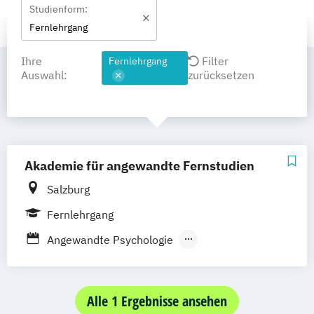
Studienform:
Fernlehrgang
Ihre
Filter
Fernlehrgang
Auswahl:
zurücksetzen
Akademie für angewandte Fernstudien
Salzburg
Fernlehrgang
Angewandte Psychologie
Arbeits- und Organisationspsychologie
Arbeitsrecht
Athletenmanagement
Betriebliches Gesundheitsmanagement
Alle 1 Ergebnisse ansehen