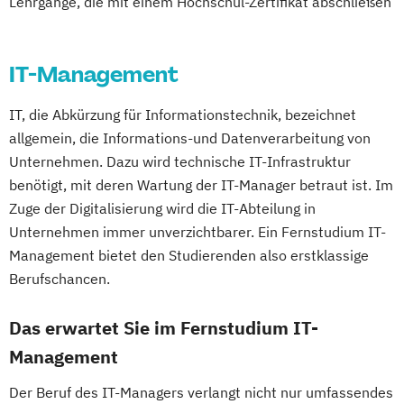
Lehrgänge, die mit einem Hochschul-Zertifikat abschließen
Eishockey-Management (Internationales)
Embodied Communication Expert
Ernährungslehre
IT-Management
Europäisches und Internationales
Wirtschaftsrecht
IT, die Abkürzung für Informationstechnik, bezeichnet
Eventmanagement
allgemein, die Informations-und Datenverarbeitung von
Finance and Management
Unternehmen. Dazu wird technische IT-Infrastruktur
Finanz- und Rechnungswesen
benötigt, mit deren Wartung der IT-Manager betraut ist. Im
Fitness and Health Care Management
Zuge der Digitalisierung wird die IT-Abteilung in
Unternehmen immer unverzichtbarer. Ein Fernstudium IT-
(Expert)
Management bietet den Studierenden also erstklassige
Fitness and Health Care Management
Berufschancen.
(Professionell)
Fußball-Management
Das erwartet Sie im Fernstudium IT-
Fußball-Management (Internationales)
Management
Fußballtraining und -management (Expert)
Der Beruf des IT-Managers verlangt nicht nur umfassendes