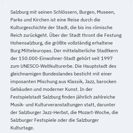
Internationales Radsport-Management
Internationales Skisport-Management
Salzburg mit seinen Schlössern, Burgen, Museen,
Internationales Sportmanagement
Parks und Kirchen ist eine Reise durch die
Internationales Tennis-Management
Kulturgeschichte der Stadt, die bis ins römische
Reich zurückgeht. Über der Stadt thront die Festung
Kampfsport-Management
Hohensalzburg, die größte vollständig erhaltene
Kampfsport-Management (Internationales)
Burg Mitteleuropas. Der mittelalterliche Stadtkern
der 150.000-Einwohner-Stadt gehört seit 1997
Kindergesundheitstraining
zum UNESCO-Weltkulturerbe. Die Hauptstadt des
Kommunikationsmanagement
gleichnamigen Bundeslandes besticht mit einer
Kommunikationsmanagement und -
imposanten Mischung aus Klassik, Jazz, barocken
psychologie
Gebäuden und moderner Kunst. In der
Kommunikationspsychologie
Festspielstadt Salzburg finden jährlich zahlreiche
Konfliktmanagement
Musik- und Kulturveranstaltungen statt, darunter
Konfliktmanagement
der Salzburger Jazz-Herbst, die Mozart-Woche, die
Mediation und Kommunikation
Salzburger Festspiele oder die Salzburger
Kostenrechnung
Kulturtage.