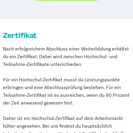
(Expert)
Betriebliches Gesundheitsmanagement
(Professionell)
Betriebswirtschaft
Bilanzierung
Zertifikat
Brand Management
Brand- und Luxurymanagement
Nach erfolgreichem Abschluss einer Weiterbildung erhältst
Buchhaltung
du ein Zertifikat. Dabei wird zwischen Hochschul- und
Buchhaltung und Bilanzierung
Teilnahme-Zertifikate unterschieden.
Buchhaltung und Kostenrechnung
Buchhaltung und Steuerrecht
Für ein Hochschul-Zertifikat musst du Leistungspunkte
Börsenmanagement
Börsenpsychologie
erbringen und eine Abschlussprüfung bestehen. Für ein
Controlling
Teilnahme-Zertifikat ist es ausreichen, wenn du 80 Prozent
Controlling und Kostenrechnung
der Zeit anwesend gewesen bist.
Creative Director/-in
Daher ist ein Hochschul-Zertifikat auf dem Arbeitsmarkt
Customer Relationship Management
höher angesehen. Bei uns findest du hauptsächlich
Eishockey-Management