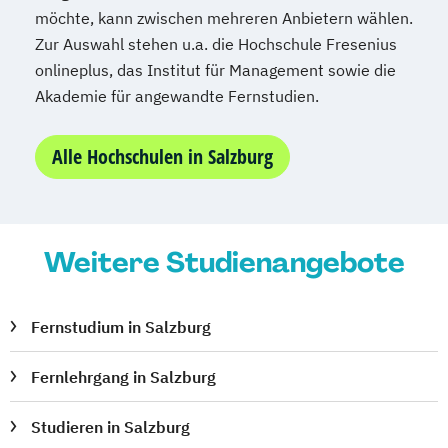
Online-Marketing Management
möchte, kann zwischen mehreren Anbietern wählen.
Online-Marketing und SEM
SEO
PR-
Zur Auswahl stehen u.a. die Hochschule Fresenius
Image- und Medienstrategien
onlineplus, das Institut für Management sowie die
Personalmanagement
Akademie für angewandte Fernstudien.
Personalmanagement und -verrechnung
Personalverrechnung
Alle Hochschulen in Salzburg
Produkt- und Brandmanagement
Produkt- und Markenmanagement
Projekt- und Prozessmanagement
Weitere Studienangebote
Projektmanagement
Prozessmanagement
Präsentation
Moderation und Coaching
Fernstudium in Salzburg
Psychologie (Angewandte)
Psychologie Grundlagen
Public Relations
Fernlehrgang in Salzburg
Qualitäts- und Risikomanagement
Radsport-Management
Studieren in Salzburg