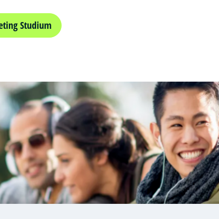
eting Studium
ent
t
nt
t
les)