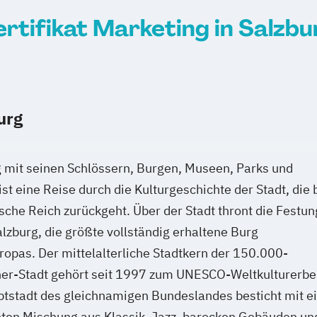
ertifikat Marketing in Salzbu
chologie
tmanagement
Kommunikation
pment
urg
keting
 mit seinen Schlössern, Burgen, Museen, Parks und
ist eine Reise durch die Kulturgeschichte der Stadt, die 
sche Reich zurückgeht. Über der Stadt thront die Festun
keting
zburg, die größte vollständig erhaltene Burg
ung
ropas. Der mittelalterliche Stadtkern der 150.000-
ns
er-Stadt gehört seit 1997 zum UNESCO-Weltkulturerbe
tstadt des gleichnamigen Bundeslandes besticht mit e
les)
ten Mischung aus Klassik, Jazz, barocken Gebäuden un