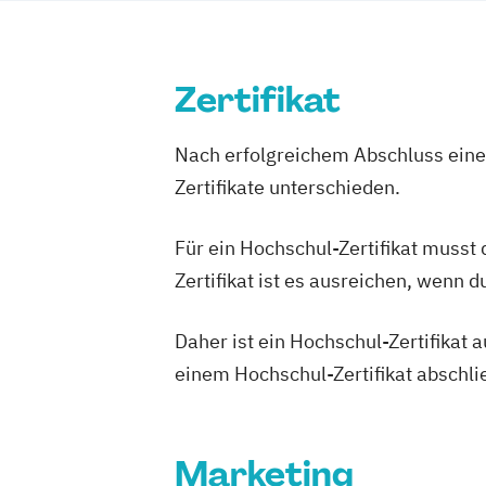
Buchhaltung und Steuerrecht
Börsen
Börsenpsychologie
Controlling
Controlling und Kostenrechnung
Creat
Zertifikat
Customer Relationship Management
Eishockey-Management
Nach erfolgreichem Abschluss einer
Eishockey-Management (International
Zertifikate unterschieden.
Embodied Communication Expert
Ern
Europäisches und Internationales Wirt
Für ein Hochschul-Zertifikat musst
Eventmanagement
Finance and Man
Zertifikat ist es ausreichen, wenn 
Finanz- und Rechnungswesen
Fitness and Health Care Management (
Daher ist ein Hochschul-Zertifikat
Fitness and Health Care Management (P
einem Hochschul-Zertifikat abschl
Fußball-Management
Fußball-Management (Internationales
Fußballtraining und -management (Exp
Marketing
Fußballtraining und -management (Prof