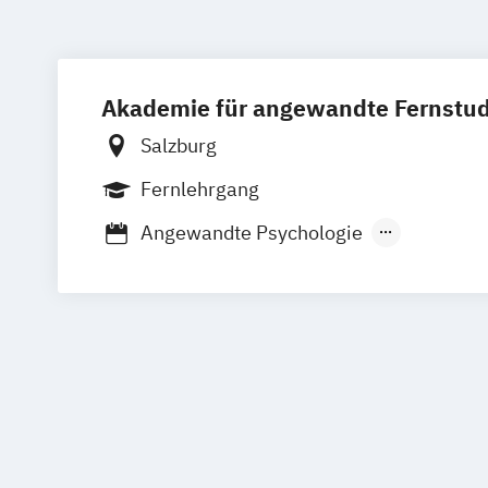
Akademie für angewandte Fernstu
Salzburg
Fernlehrgang
Angewandte Psychologie
Arbeits- und Organisationspsychologie
Athletenmanagement
Betriebliches Gesundheitsmanagement
Betriebliches Gesundheitsmanagement 
Betriebswirtschaft
Bilanzierung
Bra
Brand- und Luxurymanagement
Buchh
Buchhaltung und Bilanzierung
Buchhaltung und Kostenrechnung