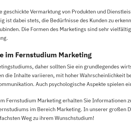
ologie
die geschickte Vermarktung von Produkten und Dienstle
nt
Gesundheit
tig ist dabei stets, die Bedürfnisse des Kunden zu erken
itsmanagement
inden. Die Formen des Marketings sind sehr vielfältig
s/Expert)
/Professionell)
ung.
ie im Fernstudium Marketing
es)
etingstudiums, daher sollten Sie ein grundlegendes wirt
n die Inhalte variieren, mit hoher Wahrscheinlichkeit
mmunikation. Auch psychologische Aspekte spielen ein
zum Fernstudium Marketing erhalten Sie Informationen 
management
Fernstudiums im Bereich Marketing. In unserer großen
Ideen
infachsten Weg zu ihrem Wunschstudium!
R