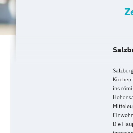
Kommunikationsmanagement
Z
Kommunikationsmanagement und -psy
Kommunikationspsychologie
Konflik
Konfliktmanagement
Mediation und 
Kostenrechnung
Kulturmarketing und Audience Develo
Salzb
Logistikmanagement
Low Budget Mar
Markenführung im Sport
Marketing
Salzburg
Marketing und Management
Kirchen 
Marketing und Marktpositionierung
Marketing und Sales Management
ins römi
Mar
Markenführung und Design
Hohensal
Marktanalyse und Online-Marktforsch
Mitteleu
Mentales Golf
Mergers and Acqusitio
Einwohn
Motorsport-Management
Die Haup
Motorsport-Management (Internationa
imposan