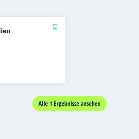
dien
Arbeitsrecht
 (Expert)
(Professionell)
Alle 1 Ergebnisse ansehen
nd Management
altung