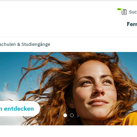
Suc
Fer
chschulen & Studiengänge
m entdecken