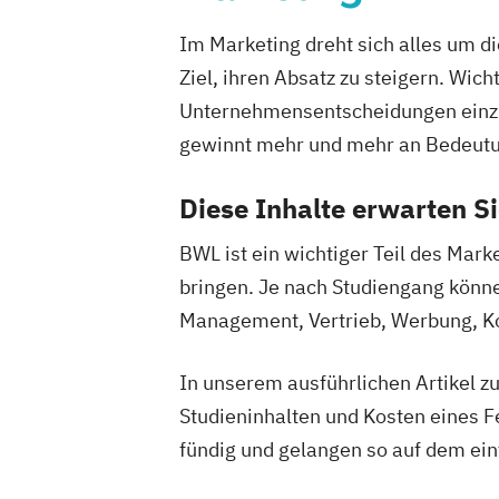
Führungsmanagement
Führungspsych
Im Marketing dreht sich alles um 
Führungspsychologie und -manageme
Ziel, ihren Absatz zu steigern. Wich
Ernährung und Psychologie
Gesundhe
Unternehmensentscheidungen einzub
Gesundheitsmanagement (Betriebliche
Gesundheitsmanagement (Betriebliches
gewinnt mehr und mehr an Bedeut
Diese Inhalte erwarten S
Gesundheitspsychologie
Golf (Mental
Golf-Management
BWL ist ein wichtiger Teil des Mark
Golf-Management (Internationales)
bringen. Je nach Studiengang könne
Grafik- und Webdesign
Grafikdesign
Management, Vertrieb, Werbung, Ko
Hotel- und Tourismusmanagement
Human Resource Management
In unserem ausführlichen Artikel 
IT-Security Management
Immobilien
Studieninhalten und Kosten eines 
Innovationen im Sport
Innovationen
fündig und gelangen so auf dem e
Trends und Kreationen
Innovations-P
Innovationsmanagement