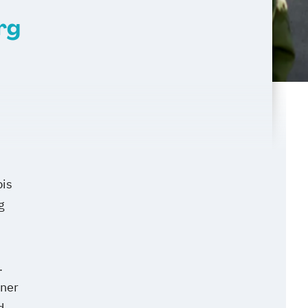
rg
bis
g
.
iner
d