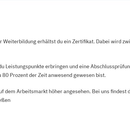
management
ive Director/-in
 Weiterbildung erhältst du ein Zertifikat. Dabei wird 
es)
ährungslehre
schaftsrecht
 du Leistungspunkte erbringen und eine Abschlussprüfun
agement
du 80 Prozent der Zeit anwesend gewesen bist.
Expert)
 auf dem Arbeitsmarkt höher angesehen. Bei uns findest 
rofessionell)
ießen
)
ert)
essionell)