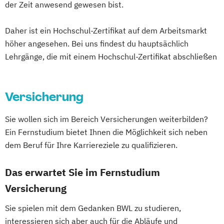
Europäisches und Internationales
MBA Health Care Management
der Zeit anwesend gewesen bist.
Wirtschaftsrecht
MBA Marketing & Sales
Eventmanagement
Daher ist ein Hochschul-Zertifikat auf dem Arbeitsmarkt
MBA Project Management
Finance and Management
höher angesehen. Bei uns findest du hauptsächlich
MBA Public Auditing
Finanz- und Rechnungswesen
Lehrgänge, die mit einem Hochschul-Zertifikat abschließen
MBA Sozialmanagement
Fitness and Health Care Management
Marketing & Sales
(Expert)
Master of Business Law
Versicherung
Fitness and Health Care Management
Master of Legal Studies
(Professionell)
Master of Legal Studies (EBL)
Sie wollen sich im Bereich Versicherungen weiterbilden?
Fußball-Management
Post Graduate Management (PGM)
Ein Fernstudium bietet Ihnen die Möglichkeit sich neben
Fußball-Management (Internationales)
Professional MBA
dem Beruf für Ihre Karriereziele zu qualifizieren.
Fußballtraining und -management (Expert)
Risiko- & Versicherungsmanagement
Das erwartet Sie im Fernstudium
Sozialmanagement
Fußballtraining und -management
Tourismus- & Eventmanagement
Versicherung
(Professionell)
Wirtschaftspädagogik
Sie spielen mit dem Gedanken BWL zu studieren,
Führungsmanagement
interessieren sich aber auch für die Abläufe und