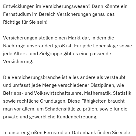
Führungspsychologie
Entwicklungen im Versicherungswesen? Dann könnte ein
Führungspsychologie und -management
Fernstudium im Bereich Versicherungen genau das
Gesundheit
Ernährung und Psychologie
Richtige für Sie sein!
Gesundheitsmanagement
Gesundheitsmanagement
Versicherungen stellen einen Markt dar, in dem die
(Betriebliches/Expert)
Nachfrage unverändert groß ist. Für jede Lebenslage sowie
Gesundheitsmanagement
jede Alters- und Zielgruppe gibt es eine passende
(Betriebliches/Professionell)
Versicherung.
Gesundheitspsychologie
Golf (Mentales)
Golf-Management
Die Versicherungsbranche ist alles andere als verstaubt
und umfasst jede Menge verschiedener Disziplinen, wie
Golf-Management (Internationales)
Betriebs- und Volkswirtschaftslehre, Mathematik, Statistik
Grafik- und Webdesign
Grafikdesign
sowie rechtliche Grundlagen. Diese Fähigkeiten braucht
Hotel- und Tourismusmanagement
man vor allem, um Schadensfälle zu prüfen, sowie für die
Human Resource Management
private und gewerbliche Kundenbetreuung.
IT-Security Management
Immobilienmanagement
In unserer großen Fernstudien-Datenbank finden Sie viele