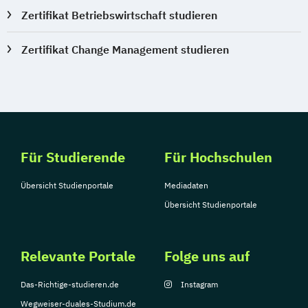
Internationales Tennis-Management
Zertifikat Betriebswirtschaft studieren
Kampfsport-Management
Kampfsport-Management (Internationales)
Zertifikat Change Management studieren
Kindergesundheitstraining
Kommunikationsmanagement
Kommunikationsmanagement und -
psychologie
Kommunikationspsychologie
Für Studierende
Für Hochschulen
Konfliktmanagement
Übersicht Studienportale
Mediadaten
Konfliktmanagement
Übersicht Studienportale
Mediation und Kommunikation
Kostenrechnung
Kulturmarketing und Audience
Relevante Portale
Folge uns auf
Development
Das-Richtige-studieren.de
Instagram
Logistikmanagement
Wegweiser-duales-Studium.de