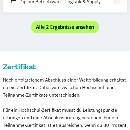
Betriebswirtschaft
Bilanzierung
Diplom Betriebswirt - Logistik & Supply
Brand Management
Chain Management
Brand- und Luxurymanagement
Diplom Betriebswirt - Marketing & Sales
Buchhaltung
Diplom Betriebswirt - Risiko- &
Alle 2 Ergebnisse ansehen
Buchhaltung und Bilanzierung
Versicherungsmanagement
Buchhaltung und Kostenrechnung
Diplom Betriebswirt - Tourismus- &
Buchhaltung und Steuerrecht
Eventmanagement
Börsenmanagement
Börsenpsychologie
Executive MBA Bucharest
Controlling
Zertifikat
Executive MBA PGM
Controlling und Kostenrechnung
Global Executive MBA
Nach erfolgreichem Abschluss einer Weiterbildung erhältst
Creative Director/-in
Health Care Management
du ein Zertifikat. Dabei wird zwischen Hochschul- und
Customer Relationship Management
International Tax Law
Teilnahme-Zertifikate unterschieden.
Eishockey-Management
Logistik & Supply Chain Management
Eishockey-Management (Internationales)
MBA Energy Management
Für ein Hochschul-Zertifikat musst du Leistungspunkte
Embodied Communication Expert
MBA Entrepreneurship & Innovation
erbringen und eine Abschlussprüfung bestehen. Für ein
Ernährungslehre
MBA Finance
Teilnahme-Zertifikat ist es ausreichen, wenn du 80 Prozent