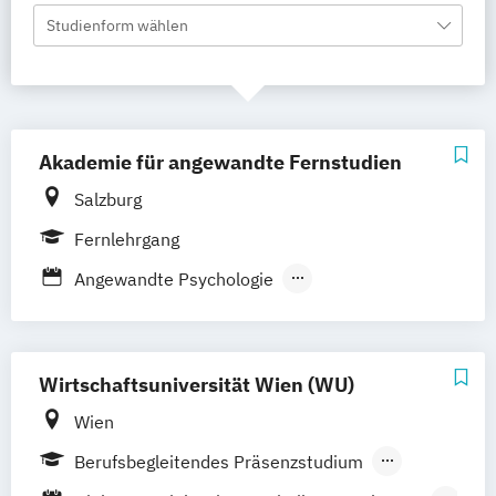
Studienform wählen
Akademie für angewandte Fernstudien
Salzburg
Fernlehrgang
Angewandte Psychologie
Arbeits- und Organisationspsychologie
Arbeitsrecht
Athletenmanagement
Betriebliches Gesundheitsmanagement
Wirtschaftsuniversität Wien (WU)
(Expert)
Wien
Betriebliches Gesundheitsmanagement
Berufsbegleitendes Präsenzstudium
(Professionell)
Berufsbegleitender Präsenzlehrgang