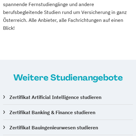
Innovationen im Sport
Innovationen
spannende Fernstudiengänge und andere
Ideen
Trends und Kreationen
berufsbegleitende Studien rund um Versicherung in ganz
Innovations-PR
Österreich. Alle Anbieter, alle Fachrichtungen auf einen
Innovationsmanagement
Blick!
International Business Administration
International Marketing
Internationale Betriebswirtschaft
Internationales Fußball-Management
Internationales Golf-Management
Weitere Studienangebote
Internationales Kampfsport-Management
Internationales Marketing
Internationales Marketing Management
Zertifikat Artificial Intelligence studieren
Internationales Motorsport-Management
Internationales Radsport-Management
Zertifikat Banking & Finance studieren
Internationales Skisport-Management
Zertifikat Bauingenieurwesen studieren
Internationales Sportmanagement