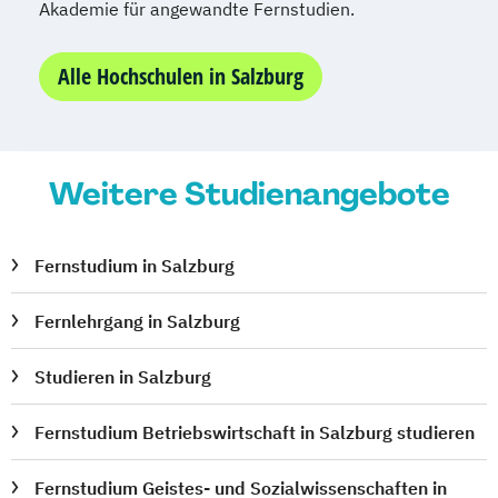
Akademie für angewandte Fernstudien.
Personalmanagement
Personalmanagement und -verrechnung
Alle Hochschulen in Salzburg
Personalverrechnung
Produkt- und Brandmanagement
Produkt- und Markenmanagement
Weitere Studienangebote
Projekt- und Prozessmanagement
Projektmanagement
Prozessmanagement
Präsentation
Fernstudium in Salzburg
Moderation und Coaching
Psychologie (Angewandte)
Fernlehrgang in Salzburg
Psychologie Grundlagen
Public Relations
Qualitäts- und Risikomanagement
Studieren in Salzburg
Radsport-Management
Fernstudium Betriebswirtschaft in Salzburg studieren
Radsport-Management (Internationales)
Rechnungs- und Finanzwesen
Fernstudium Geistes- und Sozialwissenschaften in
Recht und Steuerrecht
Recht