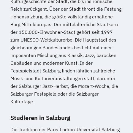
Kulturgeschichte der Stadt, die bis ins römische
Internationales Tennis-Management
Reich zurückgeht. Über der Stadt thront die Festung
Kampfsport-Management
Hohensalzburg, die größte vollständig erhaltene
Burg Mitteleuropas. Der mittelalterliche Stadtkern
Kampfsport-Management (Internationales)
der 150.000-Einwohner-Stadt gehört seit 1997
zum UNESCO-Weltkulturerbe. Die Hauptstadt des
Kindergesundheitstraining
gleichnamigen Bundeslandes besticht mit einer
Kommunikationsmanagement
imposanten Mischung aus Klassik, Jazz, barocken
Kommunikationsmanagement und -
Gebäuden und moderner Kunst. In der
psychologie
Festspielstadt Salzburg finden jährlich zahlreiche
Kommunikationspsychologie
Musik- und Kulturveranstaltungen statt, darunter
Konfliktmanagement
der Salzburger Jazz-Herbst, die Mozart-Woche, die
Konfliktmanagement
Salzburger Festspiele oder die Salzburger
Mediation und Kommunikation
Kulturtage.
Kostenrechnung
Kulturmarketing und Audience
Studieren in Salzburg
Development
Die Tradition der Paris-Lodron-Universität Salzburg
Logistikmanagement