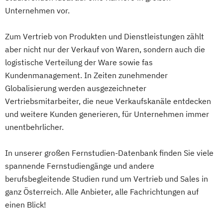
Unternehmen vor.
Führungspsychologie
Führungspsychologie und -management
Zum Vertrieb von Produkten und Dienstleistungen zählt
Gesundheit
Ernährung und Psychologie
aber nicht nur der Verkauf von Waren, sondern auch die
Gesundheitsmanagement
logistische Verteilung der Ware sowie fas
Gesundheitsmanagement
Kundenmanagement. In Zeiten zunehmender
(Betriebliches/Expert)
Globalisierung werden ausgezeichneter
Gesundheitsmanagement
Vertriebsmitarbeiter, die neue Verkaufskanäle entdecken
(Betriebliches/Professionell)
und weitere Kunden generieren, für Unternehmen immer
Gesundheitspsychologie
Golf (Mentales)
unentbehrlicher.
Golf-Management
Golf-Management (Internationales)
In unserer großen Fernstudien-Datenbank finden Sie viele
spannende Fernstudiengänge und andere
Grafik- und Webdesign
Grafikdesign
berufsbegleitende Studien rund um Vertrieb und Sales in
Hotel- und Tourismusmanagement
ganz Österreich. Alle Anbieter, alle Fachrichtungen auf
Human Resource Management
einen Blick!
IT-Security Management
Immobilienmanagement