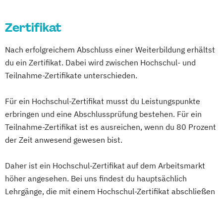
Betriebswirtschaft
Bilanzierung
Zertifikat
Brand Management
Brand- und Luxurymanagement
Nach erfolgreichem Abschluss einer Weiterbildung erhältst
Buchhaltung
du ein Zertifikat. Dabei wird zwischen Hochschul- und
Buchhaltung und Bilanzierung
Teilnahme-Zertifikate unterschieden.
Buchhaltung und Kostenrechnung
Buchhaltung und Steuerrecht
Für ein Hochschul-Zertifikat musst du Leistungspunkte
Börsenmanagement
Börsenpsychologie
erbringen und eine Abschlussprüfung bestehen. Für ein
Controlling
Teilnahme-Zertifikat ist es ausreichen, wenn du 80 Prozent
Controlling und Kostenrechnung
der Zeit anwesend gewesen bist.
Creative Director/-in
Daher ist ein Hochschul-Zertifikat auf dem Arbeitsmarkt
Customer Relationship Management
höher angesehen. Bei uns findest du hauptsächlich
Eishockey-Management
Lehrgänge, die mit einem Hochschul-Zertifikat abschließen
Eishockey-Management (Internationales)
Embodied Communication Expert
Ernährungslehre