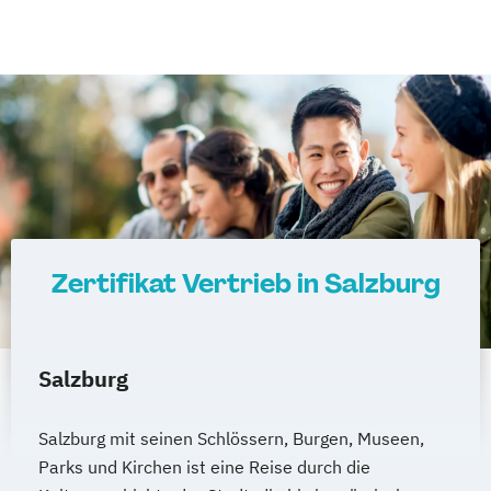
Innovationen im Sport
Innovationen
Ideen
Trends und Kreationen
Innovations-PR
Innovationsmanagement
International Business Administration
International Marketing
Internationale Betriebswirtschaft
Internationales Fußball-Management
Internationales Golf-Management
Zertifikat Vertrieb in Salzburg
Internationales Kampfsport-Management
Internationales Marketing
Internationales Marketing Management
Salzburg
Internationales Motorsport-Management
Internationales Radsport-Management
Salzburg mit seinen Schlössern, Burgen, Museen,
Internationales Skisport-Management
Parks und Kirchen ist eine Reise durch die
Internationales Sportmanagement