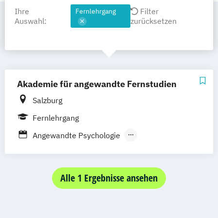
Ihre
Filter
Fernlehrgang
Auswahl:
zurücksetzen
Akademie für angewandte Fernstudien
Salzburg
Fernlehrgang
Angewandte Psychologie
Arbeits- und Organisationspsychologie
Arbeitsrecht
Athletenmanagement
Betriebliches Gesundheitsmanagement
Alle 1 Ergebnisse ansehen
(Expert)
Betriebliches Gesundheitsmanagement
(Professionell)