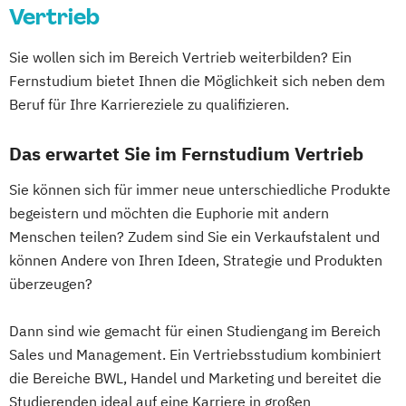
Vertrieb
Europäisches und Internationales
Wirtschaftsrecht
Sie wollen sich im Bereich Vertrieb weiterbilden? Ein
Eventmanagement
Fernstudium bietet Ihnen die Möglichkeit sich neben dem
Finance and Management
Beruf für Ihre Karriereziele zu qualifizieren.
Finanz- und Rechnungswesen
Das erwartet Sie im Fernstudium Vertrieb
Fitness and Health Care Management
(Expert)
Sie können sich für immer neue unterschiedliche Produkte
Fitness and Health Care Management
begeistern und möchten die Euphorie mit andern
(Professionell)
Menschen teilen? Zudem sind Sie ein Verkaufstalent und
Fußball-Management
können Andere von Ihren Ideen, Strategie und Produkten
Fußball-Management (Internationales)
überzeugen?
Fußballtraining und -management (Expert)
Dann sind wie gemacht für einen Studiengang im Bereich
Fußballtraining und -management
Sales und Management. Ein Vertriebsstudium kombiniert
die Bereiche BWL, Handel und Marketing und bereitet die
(Professionell)
Studierenden ideal auf eine Karriere in großen
Führungsmanagement