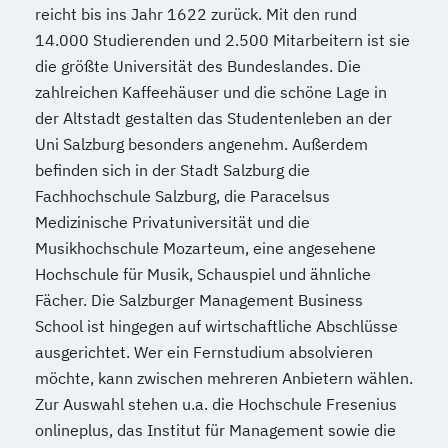
reicht bis ins Jahr 1622 zurück. Mit den rund
Low Budget Marketing
14.000 Studierenden und 2.500 Mitarbeitern ist sie
Markenführung im Sport
Marketing
die größte Universität des Bundeslandes. Die
Marketing und Management
zahlreichen Kaffeehäuser und die schöne Lage in
Marketing und Marktpositionierung
der Altstadt gestalten das Studentenleben an der
Marketing und Sales Management
Uni Salzburg besonders angenehm. Außerdem
Marketing
Markenführung und Design
befinden sich in der Stadt Salzburg die
Marktanalyse und Online-Marktforschung
Fachhochschule Salzburg, die Paracelsus
Medizinische Privatuniversität und die
Mentales Golf
Mergers and Acqusitions
Musikhochschule Mozarteum, eine angesehene
Motorsport-Management
Hochschule für Musik, Schauspiel und ähnliche
Motorsport-Management (Internationales)
Fächer. Die Salzburger Management Business
School ist hingegen auf wirtschaftliche Abschlüsse
Neuromarketing
Neuropsychologie
ausgerichtet. Wer ein Fernstudium absolvieren
Online-Marketing
möchte, kann zwischen mehreren Anbietern wählen.
Online-Marketing Management
Zur Auswahl stehen u.a. die Hochschule Fresenius
Online-Marketing und SEM
SEO
PR-
onlineplus, das Institut für Management sowie die
Image- und Medienstrategien