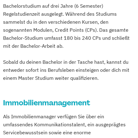
and Accounting
Bachelorstudium auf drei Jahre (6 Semester)
Mgmt. mit Schwerpunkt International
Regelstudienzeit ausgelegt. Während des Studiums
Management
sammelst du in den verschiedenen Kursen, den
Social Media Studies
Sportjournalismus
sogenannten Modulen, Credit Points (CPs). Das gesamte
Sportmanagement
Bachelor-Studium umfasst 180 bis 240 CPs und schließt
Sportmanagement - Fußballmanagement
mit der Bachelor-Arbeit ab.
Wirtschaftsingenieurwesen
Baumanagement für Bauingenieure
Sobald du deinen Bachelor in der Tasche hast, kannst du
Wirtschaftspsychologie
entweder sofort ins Berufsleben einsteigen oder dich mit
einem Master Studium weiter qualifizieren.
Wirtschaftspsychologie - Digital
Transformation Management
Immobilienmanagement
Als Immobilienmanager verfügen Sie über ein
umfassendes Kommunikationstalent, ein ausgeprägtes
Servicebewusstsein sowie eine enorme