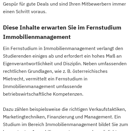
Gespür für gute Deals und sind Ihren Mitbewerbern immer
Mediation und Konfliktmanagement
einen Schritt voraus.
Mediendesign
Medieninformatik
Medienmanagement
Diese Inhalte erwarten Sie im Fernstudium
Medizinische Informatik
Medizintechnik
Immobilienmanagement
Modemanagement
Nachhaltiges Management
New Work
Ein Fernstudium in Immobilienmanagement verlangt den
Online Marketing
Studierenden einiges ab und erfordert ein hohes Maß an
Eigenverantwortlichkeit und Disziplin. Neben umfassenden
Online Marketing (DE/EN)
rechtlichen Grundlagen, wie z. B. österreichisches
Online-Marketing und E-Commerce
Mietrecht, vermittelt ein Fernstudium in
Personalentwicklung
Immobilienmanagement umfassende
Personalmanagement
betriebswirtschaftliche Kompetenzen.
Personalmanagement (DE/EN)
Pflege
Pflegemanagement
Pflegepädagogik
Dazu zählen beispielsweise die richtigen Verkaufstaktiken,
Physiotherapie
Marketingtechniken, Finanzierung und Management. Ein
Product Management (DE/EN)
Studium im Bereich Immobilienmanagement bildet Sie zum
Produktdesign