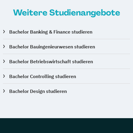
Sozialmanagement
Weitere Studienangebote
Sozialpädagogik und Inklusion
Sportmanagement
Supply Chain Management
Bachelor Banking & Finance studieren
Tourismusmanagement
UX Design
Bachelor Bauingenieurwesen studieren
Umweltingenieurwesen
Vertragsrecht
Wirtschaftsinformatik (DE/EN)
Bachelor Betriebswirtschaft studieren
Wirtschaftsingenieurwesen
Wirtschaftsingenieurwesen Medizintechnik
Bachelor Controlling studieren
Wirtschaftspsychologie (DE/EN)
Bachelor Design studieren
Wirtschaftsrecht