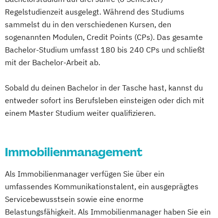
International Business Management
Kommunikations- und Betriebspsychologie
Kindheitspädagogik
Regelstudienzeit ausgelegt. Während des Studiums
Internationaler Restrukturierungs- &
Kindheitspädagogik für Erzieher:innen
sammelst du in den verschiedenen Kursen, den
Sanierungs-Professional
Kommunikationswirtschaft
sogenannten Modulen, Credit Points (CPs). Das gesamte
Kommunikationsdesign
Marketing und
Marketing & Sales
Bachelor-Studium umfasst 180 bis 240 CPs und schließt
Kommunikationspsychologie
Kommunikationsmanagement
Organisations- & Personalentwicklung
mit der Bachelor-Arbeit ab.
Kultur- und Medienpädagogik
Sport-
Personalmanagement
Leitungshandeln in der Pädagogik
Kultur- und Veranstaltungsmanagement
Sobald du deinen Bachelor in der Tasche hast, kannst du
Unternehmensführung – Entrepreneurship
Logistikmanagement
Logopädie
Web Engineering & IT Solutions
entweder sofort ins Berufsleben einsteigen oder dich mit
Urban Tourism & Visitor Economy
MBA - Human Resource Management
Wirtschaftspsychologie 4.0
einem Master Studium weiter qualifizieren.
Management
(DE/EN)
MBA - New Work & Talent Management
Management (DE/EN)
Marketing
Immobilienmanagement
Marketing und digitale Medien
Als Immobilienmanager verfügen Sie über ein
Marketingmanagement
Maschinenbau
umfassendes Kommunikationstalent, ein ausgeprägtes
Master of Business Administration (DE/EN)
Servicebewusstsein sowie eine enorme
Belastungsfähigkeit. Als Immobilienmanager haben Sie ein
Mechatronik