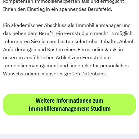
kompetenten Immobilienexperten aus und ermöglicht
Projektmanagement (DE/EN)
Ihnen den Einstieg in ein spannendes Berufsfeld.
Psychologie
Public Health
Public Management
Ein akademischer Abschluss als Immobilienmanager und
Public Management für
das neben dem Beruf?! Ein Fernstudium macht´s möglich.
Informieren Sie sich am besten sofort über Inhalte, Ablauf,
Verwaltungsfachangestellte
Anforderungen und Kosten eines Fernstudiengangs in
Public Relations und Kommunikation
unserem ausführlichen Artikel zum Fernstudium
Pädagogik
Pädagogik
Immobilienmanagement und finden Sie Ihr persönliches
Bildungsberatung und Leitung
Wunschstudium in unserer großen Datenbank.
Robotics (DE/EN)
Salesforce and Sales Management (DE/EN)
Weitere Informationen zum
Social Media
Immobilienmanagement Studium
Softwareentwicklung (DE/EN)
Soziale Arbeit
Soziale Arbeit Schwerpunkt Kinder und
Jugendliche