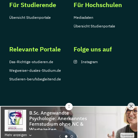
Für Studierende
Für Hochschulen
Übersicht Studienportale
Mediadaten
Übersicht Studienportale
Relevante Portale
Folge uns auf
Das-Richtige-studieren.de
Instagram
Wegweiser-duales-Studium.de
Studieren-berufsbegleitend.de
© Copyright 2026, TarGroup Media GmbH
Impressum
Über
Datenschutzerklärung
Nutzungsbedingungen
Barrier
Mehr anzeigen
Sponsored
uns