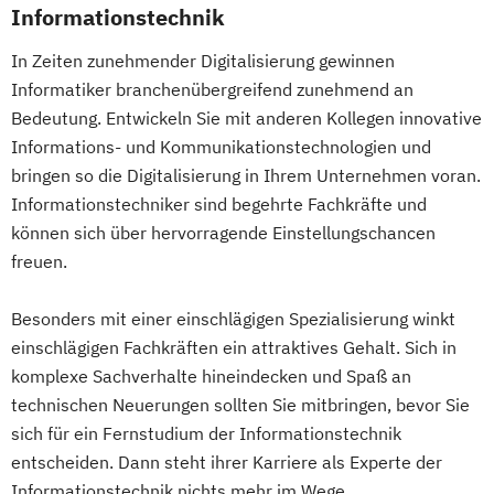
Informationstechnik
Eventmanagement
Facility Management
Finance
In Zeiten zunehmender Digitalisierung gewinnen
Informatiker branchenübergreifend zunehmend an
Accounting und Taxation (DE/EN)
Bedeutung. Entwickeln Sie mit anderen Kollegen innovative
Finanzmanagement
Informations- und Kommunikationstechnologien und
Finanzmanagement für Bankkaufleute
bringen so die Digitalisierung in Ihrem Unternehmen voran.
Fintech
Fitnessökonomie
Game Design
Informationstechniker sind begehrte Fachkräfte und
Gartenbau
General Management
können sich über hervorragende Einstellungschancen
Gerontologie
freuen.
Gesundheits- und Pflegepädagogik
Gesundheitsmanagement
Besonders mit einer einschlägigen Spezialisierung winkt
Gesundheitspsychologie
einschlägigen Fachkräften ein attraktives Gehalt. Sich in
Gesundheitspädagogik
komplexe Sachverhalte hineindecken und Spaß an
Gesundheitsökonomie
Growth Hacking
technischen Neuerungen sollten Sie mitbringen, bevor Sie
Growth Hacking (DE/EN)
sich für ein Fernstudium der Informationstechnik
Growth Hacking for Entrepreneurs (DE/EN)
entscheiden. Dann steht ihrer Karriere als Experte der
Informationstechnik nichts mehr im Wege.
Heilpädagogik