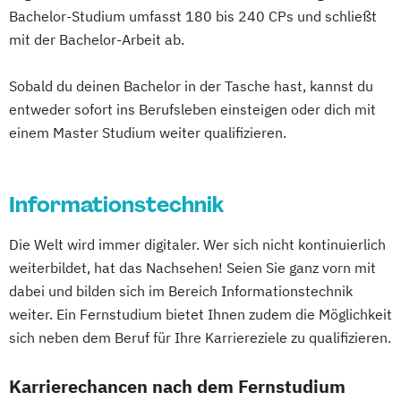
Kontext
Bachelor-Studium umfasst 180 bis 240 CPs und schließt
Digital Entrepreneurship
Digital Health
Politikwissenschaft – Regieren und
mit der Bachelor-Arbeit ab.
Digital Innovation and Intrapreneurship
Partizipation
(DE/EN)
Sobald du deinen Bachelor in der Tasche hast, kannst du
Politikwissenschaft
Digital Product Management
entweder sofort ins Berufsleben einsteigen oder dich mit
Verwaltungswissenschaft
Soziologie
Digital Transformation Management -
einem Master Studium weiter qualifizieren.
Praktische Informatik
Psychologie
Gesundheitswesen
Soziologie - Zugänge zur
Digitale Betriebswirtschaftslehre
Gegenwartsgesellschaft
Digitale Transformation
Diätetik
Informationstechnik
Volkswirtschaft
Wirtschaftsinformatik
E-Beratung in der Pädagogik
Wirtschaftswissenschaft
Die Welt wird immer digitaler. Wer sich nicht kontinuierlich
E-Commerce
Elektrotechnik
Wirtschaftswissenschaft für Ingenieur/-
weiterbildet, hat das Nachsehen! Seien Sie ganz vorn mit
Engineering (DE/EN)
innen und Naturwissenschaftler/-innen
dabei und bilden sich im Bereich Informationstechnik
Engineering Management (DE/EN)
weiter. Ein Fernstudium bietet Ihnen zudem die Möglichkeit
Entrepreneurship (DE/EN)
Ergotherapie
sich neben dem Beruf für Ihre Karriereziele zu qualifizieren.
Ernährungswissenschaften
Erwachsenenbildung
Karrierechancen nach dem Fernstudium
Beratung und Personalentwicklung