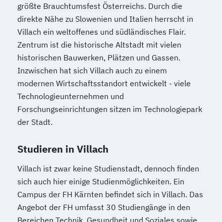
größte Brauchtumsfest Österreichs. Durch die
Mediendesign
Medieninformatik
direkte Nähe zu Slowenien und Italien herrscht in
Medienmanagement
Villach ein weltoffenes und südländisches Flair.
Medizinische Informatik
Medizintechnik
Zentrum ist die historische Altstadt mit vielen
Modemanagement
historischen Bauwerken, Plätzen und Gassen.
Nachhaltiges Management
New Work
Inzwischen hat sich Villach auch zu einem
Online Marketing
modernen Wirtschaftsstandort entwickelt - viele
Technologieunternehmen und
Online Marketing (DE/EN)
Forschungseinrichtungen sitzen im Technologiepark
Online-Marketing und E-Commerce
der Stadt.
Personalentwicklung
Personalmanagement
Studieren in Villach
Personalmanagement (DE/EN)
Pflege
Pflegemanagement
Pflegepädagogik
Villach ist zwar keine Studienstadt, dennoch finden
Physiotherapie
sich auch hier einige Studienmöglichkeiten. Ein
Product Management (DE/EN)
Campus der FH Kärnten befindet sich in Villach. Das
Angebot der FH umfasst 30 Studiengänge in den
Produktdesign
Bereichen Technik, Gesundheit und Soziales sowie
Projektmanagement (DE/EN)