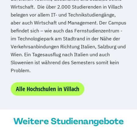
Wirtschaft. Die über 2.000 Studierenden in Villach
Psychologie
Public Health
belegen vor allem IT- und Technikstudiengänge,
Public Management
aber auch Wirtschaft und Management. Der Campus
Public Management für
befindet sich – wie auch das Fernstudienzentrum -
Verwaltungsfachangestellte
im Technologiepark am Stadtrand in der Nähe der
Public Relations und Kommunikation
Verkehrsanbindungen Richtung Italien, Salzburg und
Pädagogik
Pädagogik
Wien. Ein Tagesausflug nach Italien und auch
Bildungsberatung und Leitung
Slowenien ist während des Semesters somit kein
Robotics (DE/EN)
Problem.
Salesforce and Sales Management (DE/EN)
Alle Hochschulen in Villach
Social Media
Softwareentwicklung (DE/EN)
Soziale Arbeit
Weitere Studienangebote
Soziale Arbeit Schwerpunkt Kinder und
Jugendliche
Sozialmanagement