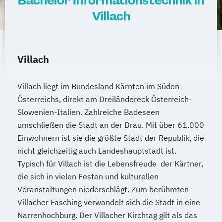
Bachelor Informationstechnik in
Kindheitspädagogik für Erzieher:innen
Villach
Kommunikationsdesign
Kommunikationspsychologie
Kultur- und Medienpädagogik
Villach
Leitungshandeln in der Pädagogik
Logistikmanagement
Logopädie
Villach liegt im Bundesland Kärnten im Süden
MBA - Human Resource Management
Österreichs, direkt am Dreiländereck Österreich-
(DE/EN)
Slowenien-Italien. Zahlreiche Badeseen
MBA - New Work & Talent Management
umschließen die Stadt an der Drau. Mit über 61.000
Einwohnern ist sie die größte Stadt der Republik, die
Management (DE/EN)
Marketing
nicht gleichzeitig auch Landeshauptstadt ist.
Marketing und digitale Medien
Typisch für Villach ist die Lebensfreude der Kärtner,
Marketingmanagement
Maschinenbau
die sich in vielen Festen und kulturellen
Master of Business Administration (DE/EN)
Veranstaltungen niederschlägt. Zum berühmten
Villacher Fasching verwandelt sich die Stadt in eine
Mechatronik
Narrenhochburg. Der Villacher Kirchtag gilt als das
Mediation und Konfliktmanagement