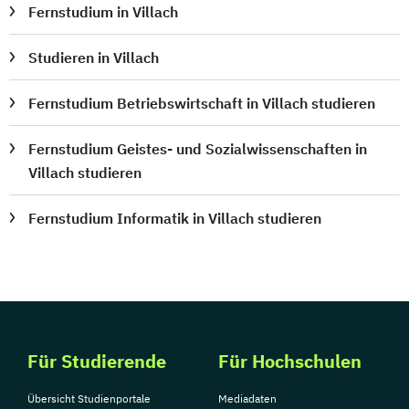
Fernstudium in Villach
Sozialpädagogik und Inklusion
Sportmanagement
Studieren in Villach
Supply Chain Management
Tourismusmanagement
UX Design
Fernstudium Betriebswirtschaft in Villach studieren
Umweltingenieurwesen
Vertragsrecht
Fernstudium Geistes- und Sozialwissenschaften in
Wirtschaftsinformatik (DE/EN)
Villach studieren
Wirtschaftsingenieurwesen
Wirtschaftsingenieurwesen Medizintechnik
Fernstudium Informatik in Villach studieren
Wirtschaftspsychologie (DE/EN)
Wirtschaftsrecht
Für Studierende
Für Hochschulen
Übersicht Studienportale
Mediadaten