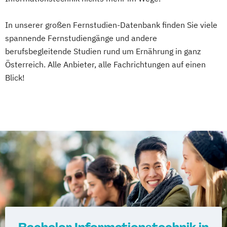
Heilpädagogik und Inklusion
In unserer großen Fernstudien-Datenbank finden Sie viele
Heilpädagogik/Inklusionspädagogik
spannende Fernstudiengänge und andere
Hotelmanagement (DE/EN)
berufsbegleitende Studien rund um Ernährung in ganz
IT-Management
Immobilienmanagement
Österreich. Alle Anbieter, alle Fachrichtungen auf einen
Immobilienmanagement für
Blick!
Immobilienkaufleute
Immobilienwirtschaft
Informatik
Information Technology Management
(DE/EN)
Innovation and Entrepreneurship (DE/EN)
International Healthcare Management
(DE/EN)
International Management (DE/EN)
Internationales Marketing
Journalismus und digitale Kommunikation
Kindheitspädagogik