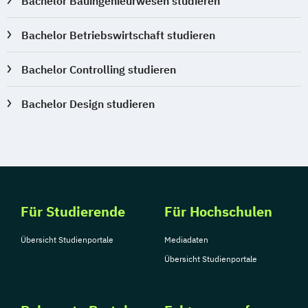
Bachelor Bauingenieurwesen studieren
Regenerative Energietechnik
Technikfolgen­abschätzung
Bachelor Betriebswirtschaft studieren
Technische Betriebswirtschaft
Technische Informatik
Bachelor Controlling studieren
Wasserstofftechnologien
Bachelor Design studieren
Weiterbildung IT Sicherheit Management
Wirtschaftsinformatik
Wirtschaftsingenieurwesen
Wirtschaftsingenieurwesen
Baumanagement
Wirtschaftsingenieurwesen Digitale
Für Studierende
Für Hochschulen
Produktion (B. Eng.) 6 oder 7 Semester
Wirtschaftsingenieurwesen Erneuerbare
Übersicht Studienportale
Mediadaten
Energien (B. Eng.) 6 oder 7 Semester
Übersicht Studienportale
Wirtschaftsingenieurwesen Künstliche
Intelligenz (B. Eng.) 6 oder 7 Semester