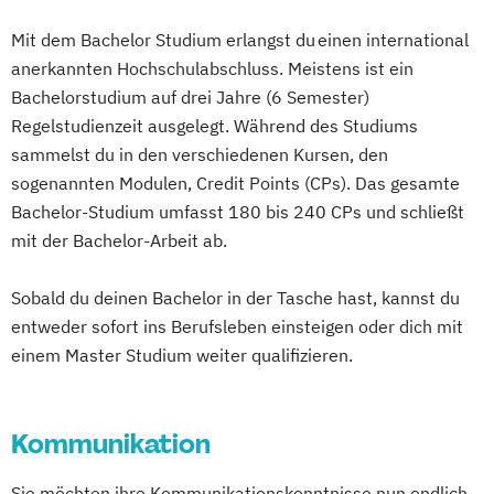
Sozialpädagogik und Inklusion
Computational Chemistry
Therapiewissenschaften - Physiotherapie
Wirtschaftsingenieur
Mit dem Bachelor Studium erlangst du einen international
Sportmanagement
Digital Transformation and Organizational
UX & Service Design
UX-Design
Wirtschaftspsychologie
Wirtschaftsrecht
anerkannten Hochschulabschluss. Meistens ist ein
Supply Chain Management
Development
Wirtschaftsingenieurwesen
Bachelorstudium auf drei Jahre (6 Semester)
Tourismusmanagement
UX Design
Digital User Experience (M. Sc.) 3 oder 4
Wirtschaftsingenieurwesen und
Regelstudienzeit ausgelegt. Während des Studiums
Umweltingenieurwesen
Vertragsrecht
Semester
Maschinenbau
sammelst du in den verschiedenen Kursen, den
Wirtschaftsinformatik (DE/EN)
Digitale Medien
Wirtschaftspsychologie & Künstliche
sogenannten Modulen, Credit Points (CPs). Das gesamte
Wirtschaftsingenieurwesen
Digitale Transformation kompakt
Intelligenz
Bachelor-Studium umfasst 180 bis 240 CPs und schließt
Wirtschaftsingenieurwesen Medizintechnik
Digitales Energiemanagement
Wirtschaftspsychologie & Leadership
mit der Bachelor-Arbeit ab.
Einführung in die Elektrotechnik
Wirtschaftspsychologie (DE/EN))
Wirtschaftspsychologie (DE/EN)
Einführung in die IT-Sicherheit
Wirtschaftspsychologie im Online-
Sobald du deinen Bachelor in der Tasche hast, kannst du
Wirtschaftsrecht
Elektrische und hybride Antriebe
entweder sofort ins Berufsleben einsteigen oder dich mit
Abendstudium
einem Master Studium weiter qualifizieren.
Elektro- und Informationstechnik
Wirtschaftsrecht
Elektrotechnik
Wirtschaftswissenschaften
Energieerzeugung aus Biomasse
Kommunikation
Energieingenieurwesen
Energiespeichertechnik
Sie möchten ihre Kommunikationskenntnisse nun endlich