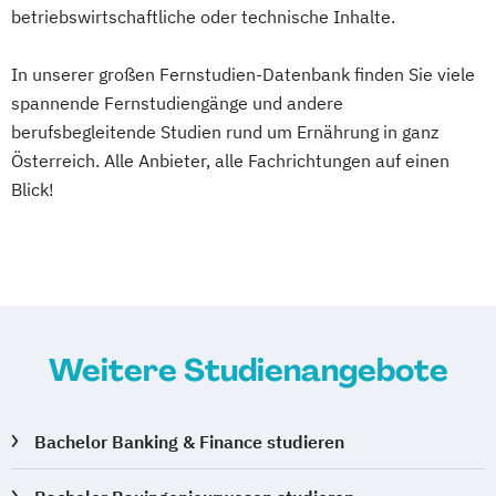
Maschinenbau (M. Eng.) 3 oder 4 Semester
betriebswirtschaftliche oder technische Inhalte.
In unserer großen Fernstudien-Datenbank finden Sie viele
Materials Science
spannende Fernstudiengänge und andere
Mathematik für Studierende
berufsbegleitende Studien rund um Ernährung in ganz
wirtschaftswissenschaftlicher Fächer
Österreich. Alle Anbieter, alle Fachrichtungen auf einen
Mechatronik
Blick!
Mechatronik (M. Eng.) 3 oder 4 Semester
Mediengestaltung
Medizintechnik (B. Eng.)/(B. Sc.)
Nachhaltiges Design
Nationale und internationale Zertifizierung
und Produktkennzeichnung
Weitere Studienangebote
New Venture Management
Professional Software Engineering
Bachelor Banking & Finance studieren
Prozesssimulation in der
Verfahrenstechnik