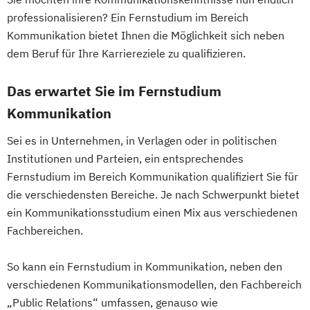
Energieverfahrenstechnik
professionalisieren? Ein Fernstudium im Bereich
Energiewirtschaft und -management
Kommunikation bietet Ihnen die Möglichkeit sich neben
Engineering Management
dem Beruf für Ihre Karriereziele zu qualifizieren.
Fahrzeugtechnik
Game Design
Game Development
Das erwartet Sie im Fernstudium
Gestaltung interaktiver Systeme
Kommunikation
IT-Sicherheit
Industriedesign
Sei es in Unternehmen, in Verlagen oder in politischen
Informatik
Ingenieurpsychologie
Institutionen und Parteien, ein entsprechendes
Innovations- und Technologiemanagement
Fernstudium im Bereich Kommunikation qualifiziert Sie für
(M. Sc.)
die verschiedensten Bereiche. Je nach Schwerpunkt bietet
Profil Anwendung
ein Kommunikationsstudium einen Mix aus verschiedenen
Kommunikationsdesign
Fachbereichen.
Kunststofftechnik
Lebensmittelverfahrenstechnik
So kann ein Fernstudium in Kommunikation, neben den
Leit- und Sicherungstechnik
verschiedenen Kommunikationsmodellen, den Fachbereich
Maschinenbau
„Public Relations“ umfassen, genauso wie