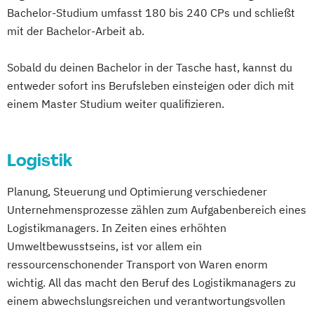
Organisations- und Wirtschaftspsychologie
Smart Engineering of Production
Operations Management
Kindheitspädagogik für Erzieher:innen
Bachelor-Studium umfasst 180 bis 240 CPs und schließt
wirtschaftswissenschaftlicher Fächer
Technologies and Processes
Produktdesign und Technische
Kommunikationsdesign
mit der Bachelor-Arbeit ab.
Mechatronik
Psychologie mit Schwerpunkt
Soziale Arbeit
Sozialpädagogik
Kommunikation
Kommunikationspsychologie
Mechatronik (M. Eng.) 3 oder 4 Semester
Gesundheitspsychologie
Suchtberatung und Prävention
Prozessmanagement und Business
Kultur- und Medienpädagogik
Sobald du deinen Bachelor in der Tasche hast, kannst du
Mediengestaltung
Psychologie mit Schwerpunkt Klinische
Werbung und Markenführung
entweder sofort ins Berufsleben einsteigen oder dich mit
Intelligence
Leitungshandeln in der Pädagogik
Medizintechnik (B. Eng.)/(B. Sc.)
Psychologie und Psychologische Beratung
einem Master Studium weiter qualifizieren.
Smart Production und Management
Logistikmanagement
Logopädie
Nachhaltiges Design
Psychologie mit Schwerpunkt
Software Engineering
Soziale Arbeit
MBA - Human Resource Management
Nationale und internationale Zertifizierung
Psycholoische Diagnostik und Evaluation
Supply Chain Management
(DE/EN)
und Produktkennzeichnung
Logistik
Psychologie mit Schwerpunkt
Verfahrenstechnische Produktion
MBA - New Work & Talent Management
New Venture Management
Pädagogische Psychologie
Management (DE/EN)
Marketing
Planung, Steuerung und Optimierung verschiedener
Professional Software Engineering
Sales und Management
Soziale Arbeit
Marketing und digitale Medien
Unternehmensprozesse zählen zum Aufgabenbereich eines
Prozesssimulation in der
Sozialmanagement
Marketingmanagement
Maschinenbau
Logistikmanagers. In Zeiten eines erhöhten
Verfahrenstechnik
Strategy & Leadership
Taxation
Master of Business Administration (DE/EN)
Umweltbewusstseins, ist vor allem ein
Regenerative Energietechnik
Accounting
Finance
ressourcenschonender Transport von Waren enorm
Technikfolgen­abschätzung
UX Design & Management
wichtig. All das macht den Beruf des Logistikmanagers zu
Mechatronik
Technische Betriebswirtschaft
Wirtschaftspsychologie
Wirtschaftsrecht
einem abwechslungsreichen und verantwortungsvollen
Mediation und Konfliktmanagement
Technische Informatik