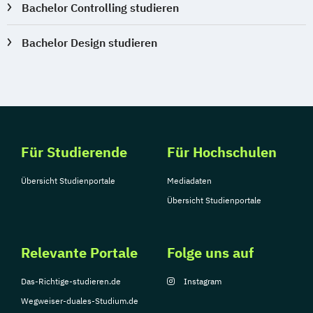
Bachelor Controlling studieren
Sozialpädagogik und Inklusion
Sportmanagement
Bachelor Design studieren
Supply Chain Management
Tourismusmanagement
UX Design
Umweltingenieurwesen
Vertragsrecht
Wirtschaftsinformatik (DE/EN)
Wirtschaftsingenieurwesen
Wirtschaftsingenieurwesen Medizintechnik
Für Studierende
Für Hochschulen
Übersicht Studienportale
Mediadaten
Wirtschaftspsychologie (DE/EN)
Übersicht Studienportale
Wirtschaftsrecht
Relevante Portale
Folge uns auf
Das-Richtige-studieren.de
Instagram
Wegweiser-duales-Studium.de