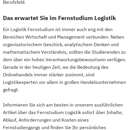
Berufsfeld.
Mediendesign
Medieninformatik
Wasserstofftechnologien
Medienmanagement
Weiterbildung IT Sicherheit Management
Das erwartet Sie im Fernstudium Logistik
Medizinische Informatik
Medizintechnik
Wirtschaftsinformatik
Modemanagement
Ein Logistik Fernstudium ist immer auch eng mit den
Wirtschaftsingenieurwesen
Nachhaltiges Management
New Work
Bereichen Wirtschaft und Management verbunden. Neben
Wirtschaftsingenieurwesen
Online Marketing
organisatorischem Geschick, analytischem Denken und
Baumanagement
mathematischem Verständnis, sollten die Studierenden zu
Online Marketing (DE/EN)
Wirtschaftsingenieurwesen Digitale
dem über ein hohes Verantwortungsbewusstsein verfügen.
Online-Marketing und E-Commerce
Produktion (B. Eng.) 6 oder 7 Semester
Gerade in der heutigen Zeit, wo die Bedeutung des
Personalentwicklung
Wirtschaftsingenieurwesen Erneuerbare
Onlinehandels immer stärker zunimmt, sind
Personalmanagement
Energien (B. Eng.) 6 oder 7 Semester
Logistikexperten vor allem in großen Handelsunternehmen
Personalmanagement (DE/EN)
Pflege
Wirtschaftsingenieurwesen Künstliche
gefragt.
Pflegemanagement
Pflegepädagogik
Intelligenz (B. Eng.) 6 oder 7 Semester
Physiotherapie
Wirtschaftsingenieurwesen Lebensmittel
Informieren Sie sich am besten in unserem ausführlichen
Product Management (DE/EN)
Artikel über das Fernstudium Logistik sofort über Inhalte,
(B. Eng.) 6 oder 7 Semester
Produktdesign
Ablauf, Anforderrungen und Kosten eines
Wirtschaftsingenieurwesen Logistik (B.
Projektmanagement (DE/EN)
Fernstudiengangs und finden Sie Ihr persönliches
Eng.) 6 ode 7 Semester