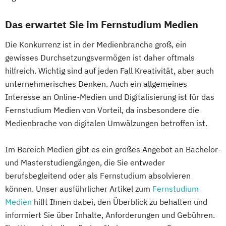
Personalmanagement
Führung und Organisation
Das erwartet Sie im Fernstudium Medien
Professional Master of Mediation
Die Konkurrenz ist in der Medienbranche groß, ein
Real Estate Management
gewisses Durchsetzungsvermögen ist daher oftmals
Videojournalismus
hilfreich. Wichtig sind auf jeden Fall Kreativität, aber auch
Wirtschaftsingenieurwesen
unternehmerisches Denken. Auch ein allgemeines
Interesse an Online-Medien und Digitalisierung ist für das
Fernstudium Medien von Vorteil, da insbesondere die
Medienbrache von digitalen Umwälzungen betroffen ist.
Im Bereich Medien gibt es ein großes Angebot an Bachelor-
und Masterstudiengängen, die Sie entweder
berufsbegleitend oder als Fernstudium absolvieren
können. Unser ausführlicher Artikel zum
Fernstudium
Medien
hilft Ihnen dabei, den Überblick zu behalten und
informiert Sie über Inhalte, Anforderungen und Gebühren.