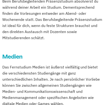
Beim Berufsbegleitenden Präsenzstudium absolvierst du
Controlling
IT Security
Information Security
während deiner Arbeit ein Studium. Dementsprechend
Corporate Governance and Management
Mental Health
finden die Vorlesungen entweder am Abend- oder
Designing Digital Business
Film
PR & Kommunikationsmanagement
Wochenende statt. Das Berufsbegleitende Präsenzstudium
TV und Media
Smart Engineering of Production
ist ideal für dich, wenn du feste Strukturen brauchst und
Global Sales and Marketing
Technologies and Processes
den direkten Austausch mit Dozenten sowie
Handelsmanagement
Soziale Arbeit
Sozialpädagogik
Mitstudierenden schätzt.
Human Resources Management
Suchtberatung und Prävention
Industrial Engineer
Werbung und Markenführung
Integrales Gebäude- und
Medien
Energiemanagement
Das Fernstudium Medien ist äußerst vielfältig und bietet
Light Engineering & Design
die verschiedensten Studiengänge mit ganz
Logistikmanagement
unterschiedlichen Inhalten. Je nach persönlicher Vorliebe
Management in Information and Business
können Sie zwischen allgemeinen Studiengängen wie
Technologies
Medien- und Kommunikationswissenschaft und
Management und IT
Medienmanagement oder spezifischen Angeboten wie
Marketing und Verkauf
digitale Medien oder Games wählen.