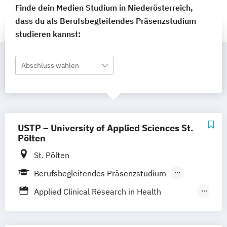
Finde dein Medien Studium in Niederösterreich,
dass du als Berufsbegleitendes Präsenzstudium
studieren kannst:
Abschluss wählen
USTP – University of Applied Sciences St.
Pölten
St. Pölten
Berufsbegleitendes Präsenzstudium
Vollzeit
Duales Studium
Applied Clinical Research in Health
Berufsbegleitender Präsenzlehrgang
Sciences
Bahntechnologie und Management von