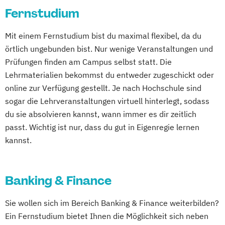
Betriebswirtschaft
Fernstudium
Business Coaching & Change Management
Betriebswirtschaft und Digitalisierung
Mit einem Fernstudium bist du maximal flexibel, da du
Betriebswirtschaft und
Business Development
örtlich ungebunden bist. Nur wenige Veranstaltungen und
Gesundheitsmanagement
Digital Business Management
Prüfungen finden am Campus selbst statt. Die
Betriebswirtschaft und Hotelmanagement
Digital Business Management (Kurzversion)
Lehrmaterialien bekommst du entweder zugeschickt oder
Betriebswirtschaft und Interkulturelle
online zur Verfügung gestellt. Je nach Hochschule sind
Kommunikation
Ernährungswissenschaften
sogar die Lehrveranstaltungen virtuell hinterlegt, sodass
Betriebswirtschaft und
Familie im Wandel
du sie absolvieren kannst, wann immer es dir zeitlich
Personalmanagement
Finance & Management
passt. Wichtig ist nur, dass du gut in Eigenregie lernen
Betriebswirtschaft und Sozialmanagement
General Management
kannst.
Gesundheitsmanagement
Betriebswirtschaft und Sportmanagement
Human Resource Management
Business Administration
Banking & Finance
Human Resource Management
Business Management (EN)
(Kurzversion)
Sie wollen sich im Bereich Banking & Finance weiterbilden?
Business and Organizational Development
IT-Management
Informatik
Ein Fernstudium bietet Ihnen die Möglichkeit sich neben
Corporate Brand Management
Intercultural Management