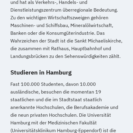
und hat als Verkehrs-, Handels- und
Wirtschaftsingenieurwesen und
Dienstleistungszentrum überregionale Bedeutung.
Maschinenbau
Zu den wichtigen Wirtschaftszweigen gehören
Wirtschaftspsychologie & Künstliche
Maschinen- und Schiffsbau, Mineralölwirtschaft,
Intelligenz
Banken oder die Konsumgüterindustrie. Das
Wirtschaftspsychologie & Leadership
Wahrzeichen der Stadt ist die Sankt Michaeliskirche,
Wirtschaftspsychologie (DE/EN))
die zusammen mit Rathaus, Hauptbahnhof und
Wirtschaftspsychologie im Online-
Landungsbrücken zu den Sehenswürdigkeiten zählt.
Abendstudium
Studieren in Hamburg
Wirtschaftsrecht
Wirtschaftswissenschaften
Fast 100.000 Studenten, davon 10.000
ausländische, besuchen die momentan 19
staatlichen und die im Stadtstaat staatlich
anerkannte Hochschulen, die Berufsakademie und
die neun privaten Hochschulen. Die Universität
Hamburg mit der Medizinischen Fakultät
(Universitätsklinikum Hamburg-Eppendorf) ist die