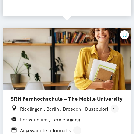
SRH Fernhochschule – The Mobile University
Riedlingen
Berlin
Dresden
Düsseldorf
Hamburg
Hannover
Köln
München
Fernstudium
Fernlehrgang
Stuttgart
Ellwangen
Zell
Leipzig
Angewandte Informatik