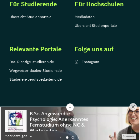
Für Studierende
Für Hochschulen
Übersicht Studienportale
Mediadaten
Übersicht Studienportale
Relevante Portale
Folge uns auf
Das-Richtige-studieren.de
Instagram
Wegweiser-duales-Studium.de
Studieren-berufsbegleitend.de
© Copyright 2026, TarGroup Media GmbH
Impressum
Über
Datenschutzerklärung
Nutzungsbedingungen
Barrier
Mehr anzeigen
Sponsored
uns