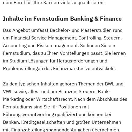
dem Beruf für Ihre Karriereziele zu qualifizieren.
Data Science und Analytics
International Business Administration
Design Management
Kindheits- und Jugendpädagogik
Inhalte im Fernstudium Banking & Finance
Digital Business Management
Logistik und Supply Chain Management
Digital Health Management
Das Angebot umfasst Bachelor- und Masterstudien rund
Logistikmanagement
Managing Diversity
um Financial Service Management, Controlling, Steuern,
Digital Marketing
Marketing und Sales Management
Accounting und Risikomanagement. So finden Sie ein
Ernährungswissenschaften
Nachhaltigkeitsmanagement
Fernstudium, das zu Ihren Vorstellungen passt. Sie lernen
Erwachsenenbildung und Digitalisierung
Personalmanagement und Corporate
im Studium Lösungen für Herausforderungen und
Executive MBA für Ärztinnen und Ärzte
Learning
Problemstellungen des Finanzmarktes zu entwickeln.
Finance
Accounting
Pflege
Pflegemanagement
Controlling & Taxation
Planung logistischer Netzwerke
Zu den typischen Inhalten gehören Themen der BWL und
Gesundheitspsychologie
Politikwissenschaft und Management
VWL sowie, alles rund um Bilanzen, Steuern, Bank-
Gesundheitspsychologie im Online-
Psychologie
Psychologie (Abendstudium)
Marketing oder Wirtschaftsrecht. Nach dem Abschluss des
Abendstudium
Psychologie mit Schwerpunkt Arbeits-
Fernstudiums sind Sie für Positionen mit
Global Business Administration (EN)
Führungsverantwortung qualifiziert und können bei
Organisations- und Wirtschaftspsychologie
Inklusion und Teilhabe
Banken, Kreditgesellschaften und großen Unternehmen
Innovation und Zukunftsforschung
mit Finanzabteilung spannende Aufgaben übernehmen.
Psychologie mit Schwerpunkt