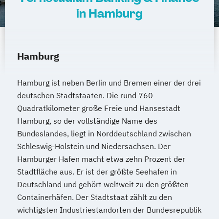
Management
in Hamburg
Pflege
Pharmamanagement und -technologie
Praxis- und Versorgungsmanagement
Hamburg
Prozess- und Projektmanagement
Psychologie
Pädagogik
Hamburg ist neben Berlin und Bremen einer der drei
Sales Management & Strategy
deutschen Stadtstaaten. Die rund 760
Soziale Arbeit
Quadratkilometer große Freie und Hansestadt
Soziale Arbeit im Online-Abendstudium
Hamburg, so der vollständige Name des
Sozialmanagement
Sozialwissenschaften
Bundeslandes, liegt in Norddeutschland zwischen
Sustainability Management
Schleswig-Holstein und Niedersachsen. Der
Therapiewissenschaften - Ergotherapie
Hamburger Hafen macht etwa zehn Prozent der
Stadtfläche aus. Er ist der größte Seehafen in
Therapiewissenschaften - Logopädie
Deutschland und gehört weltweit zu den größten
Therapiewissenschaften - Physiotherapie
Containerhäfen. Der Stadtstaat zählt zu den
UX & Service Design
UX-Design
wichtigsten Industriestandorten der Bundesrepublik
Wirtschaftsingenieurwesen