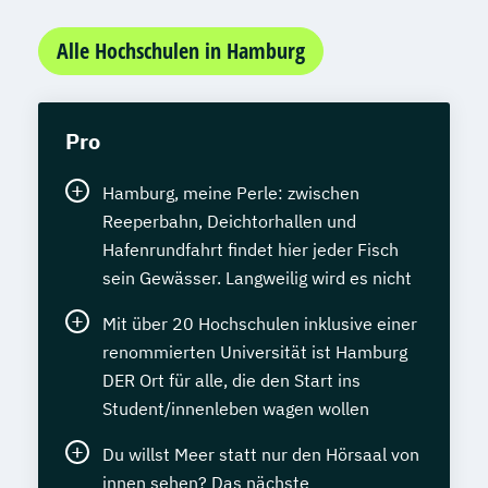
Wirtschaftsingenieurwesen Logistik (B.
Alle Hochschulen in Hamburg
Eng.) 6 ode 7 Semester
Wirtschaftsingenieurwesen für Ingenieure
Wirtschaftsingenieurwesen für
Pro
Wirtschaftswissenschaftler
Wirtschafts­ingenieur­wesen
Hamburg, meine Perle: zwischen
Fahrzeugtechnik
Reeperbahn, Deichtorhallen und
Wirtschafts­ingenieur­wesen
Hafenrundfahrt findet hier jeder Fisch
Kunststofftechnik
sein Gewässer. Langweilig wird es nicht
Wirtschafts­ingenieur­wesen Mechatronik
Mit über 20 Hochschulen inklusive einer
Wirtschafts­ingenieur­wesen Medizintechnik
renommierten Universität ist Hamburg
DER Ort für alle, die den Start ins
Wirtschafts­ingenieur­wesen
Student/innenleben wagen wollen
Verfahrenstechnik
Du willst Meer statt nur den Hörsaal von
Zukunftsmanagement
innen sehen? Das nächste