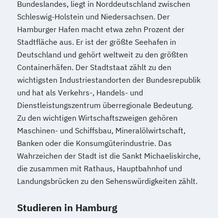
Psychologie
Psychologie (Abendstudium)
Bundeslandes, liegt in Norddeutschland zwischen
Materials Science
Schleswig-Holstein und Niedersachsen. Der
Psychologie mit Schwerpunkt Arbeits-
Mathematik für Studierende
Hamburger Hafen macht etwa zehn Prozent der
Organisations- und Wirtschaftspsychologie
wirtschaftswissenschaftlicher Fächer
Stadtfläche aus. Er ist der größte Seehafen in
Mechatronik
Deutschland und gehört weltweit zu den größten
Psychologie mit Schwerpunkt
Containerhäfen. Der Stadtstaat zählt zu den
Mechatronik (M. Eng.) 3 oder 4 Semester
Gesundheitspsychologie
wichtigsten Industriestandorten der Bundesrepublik
Mediengestaltung
Psychologie mit Schwerpunkt Klinische
und hat als Verkehrs-, Handels- und
Medizintechnik (B. Eng.)/(B. Sc.)
Psychologie und Psychologische Beratung
Dienstleistungszentrum überregionale Bedeutung.
Nachhaltiges Design
Psychologie mit Schwerpunkt
Zu den wichtigen Wirtschaftszweigen gehören
Nationale und internationale Zertifizierung
Psycholoische Diagnostik und Evaluation
Maschinen- und Schiffsbau, Mineralölwirtschaft,
und Produktkennzeichnung
Psychologie mit Schwerpunkt
Banken oder die Konsumgüterindustrie. Das
New Venture Management
Pädagogische Psychologie
Wahrzeichen der Stadt ist die Sankt Michaeliskirche,
Professional Software Engineering
Sales und Management
Soziale Arbeit
die zusammen mit Rathaus, Hauptbahnhof und
Prozesssimulation in der
Sozialmanagement
Landungsbrücken zu den Sehenswürdigkeiten zählt.
Verfahrenstechnik
Strategy & Leadership
Taxation
Regenerative Energietechnik
Studieren in Hamburg
Accounting
Finance
Technikfolgen­abschätzung