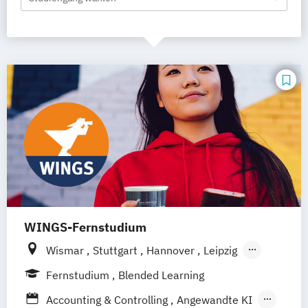
WINGS-Fernstudium
Wismar
Stuttgart
Hannover
Leipzig
Frankfurt am Main
Berlin
Hamburg
Fernstudium
Blended Learning
Düsseldorf
München
Dortmund
Bonn
Accounting & Controlling
Angewandte KI