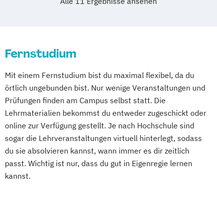
UX & Service Design
UX-Design
Alle 11 Ergebnisse ansehen
Wirtschaftspsychologie
Wirtschaftsrecht
Betriebswirtschaft &
Werbe- und Medienpsychologie
Development
Wirtschaftsingenieurwesen
Wirtschaftspsychologie
Wirtschaftspsychologie
Digital User Experience (M. Sc.) 3 oder 4
Wirtschaftsingenieurwesen und
Betriebswirtschaft &
Semester
Maschinenbau
Wirtschaftspsychologie (Abendstudium)
Fernstudium
Digitale Medien
Wirtschaftspsychologie & Künstliche
Betriebswirtschaftslehre
Digitale Transformation kompakt
Intelligenz
Business Coaching & Change Management
Mit einem Fernstudium bist du maximal flexibel, da du
Digitales Energiemanagement
Wirtschaftspsychologie & Leadership
örtlich ungebunden bist. Nur wenige Veranstaltungen und
Einführung in die Elektrotechnik
Wirtschaftspsychologie (DE/EN))
Business Development
Prüfungen finden am Campus selbst statt. Die
Einführung in die IT-Sicherheit
Wirtschaftspsychologie im Online-
Digital Business Management
Lehrmaterialien bekommst du entweder zugeschickt oder
Elektrische und hybride Antriebe
Abendstudium
online zur Verfügung gestellt. Je nach Hochschule sind
Digital Business Management (Kurzversion)
Elektro- und Informationstechnik
Wirtschaftsrecht
sogar die Lehrveranstaltungen virtuell hinterlegt, sodass
Elektrotechnik
Wirtschaftswissenschaften
du sie absolvieren kannst, wann immer es dir zeitlich
Ernährungswissenschaften
Energieerzeugung aus Biomasse
passt. Wichtig ist nur, dass du gut in Eigenregie lernen
Familie im Wandel
Energieingenieurwesen
kannst.
Finance & Management
Energiespeichertechnik
General Management
Energieverfahrenstechnik
Gesundheitsmanagement
Energiewirtschaft und -management