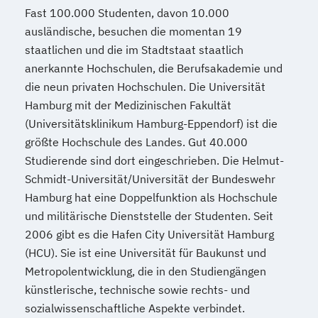
UX Design & Management
Fast 100.000 Studenten, davon 10.000
Technische Betriebswirtschaft
Wirtschaftspsychologie
Wirtschaftsrecht
ausländische, besuchen die momentan 19
Technische Informatik
staatlichen und die im Stadtstaat staatlich
Wasserstofftechnologien
anerkannte Hochschulen, die Berufsakademie und
Weiterbildung IT Sicherheit Management
die neun privaten Hochschulen. Die Universität
Wirtschaftsinformatik
Hamburg mit der Medizinischen Fakultät
Wirtschaftsingenieurwesen
(Universitätsklinikum Hamburg-Eppendorf) ist die
Wirtschaftsingenieurwesen
größte Hochschule des Landes. Gut 40.000
Baumanagement
Studierende sind dort eingeschrieben. Die Helmut-
Wirtschaftsingenieurwesen Digitale
Schmidt-Universität/Universität der Bundeswehr
Hamburg hat eine Doppelfunktion als Hochschule
Produktion (B. Eng.) 6 oder 7 Semester
und militärische Dienststelle der Studenten. Seit
Wirtschaftsingenieurwesen Erneuerbare
2006 gibt es die Hafen City Universität Hamburg
Energien (B. Eng.) 6 oder 7 Semester
(HCU). Sie ist eine Universität für Baukunst und
Wirtschaftsingenieurwesen Künstliche
Metropolentwicklung, die in den Studiengängen
Intelligenz (B. Eng.) 6 oder 7 Semester
künstlerische, technische sowie rechts- und
Wirtschaftsingenieurwesen Lebensmittel
sozialwissenschaftliche Aspekte verbindet.
(B. Eng.) 6 oder 7 Semester