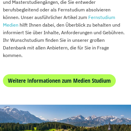
Mechatronik
und Masterstudiengängen, die Sie entweder
Wirtschaftsprivatrecht kompakt
Maschinenbau
Mechatronik (M. Eng.) 3 oder 4 Semester
berufsbegleitend oder als Fernstudium absolvieren
Wirtschaftswissenschaft
Wirtschaftspsychologie & Künstliche
können. Unser ausführlicher Artikel zum
Mediengestaltung
Fernstudium
Intelligenz
Medien
hilft Ihnen dabei, den Überblick zu behalten und
Medizintechnik (B. Eng.)/(B. Sc.)
Wirtschaftspsychologie & Leadership
informiert Sie über Inhalte, Anforderungen und Gebühren.
Nachhaltiges Design
Wirtschaftspsychologie (DE/EN))
Ihr Wunschstudium finden Sie in unserer großen
Nationale und internationale Zertifizierung
Wirtschaftspsychologie im Online-
Datenbank mit allen Anbietern, die für Sie in Frage
und Produktkennzeichnung
Abendstudium
kommen.
New Venture Management
Wirtschaftsrecht
Professional Software Engineering
Wirtschaftswissenschaften
Prozesssimulation in der
Weitere Informationen zum Medien Studium
Verfahrenstechnik
Regenerative Energietechnik
Technikfolgen­abschätzung
Technische Betriebswirtschaft
Technische Informatik
Wasserstofftechnologien