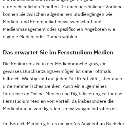
Gestaltung interaktiver Systeme
Philosophie - Philosophie im europäischen
Pflege
unterschiedlichen Inhalten. Je nach persönlicher Vorliebe
IT-Sicherheit
Industriedesign
Kontext
Pharmamanagement und -technologie
können Sie zwischen allgemeinen Studiengängen wie
Informatik
Ingenieurpsychologie
Politikwissenschaft
Praxis- und Versorgungsmanagement
Medien- und Kommunikationswissenschaft und
Innovations- und Technologiemanagement
Verwaltungswissenschaft
Soziologie
Medienmanagement oder spezifischen Angeboten wie
Prozess- und Projektmanagement
(M. Sc.)
Praktische Informatik
digitale Medien oder Games wählen.
Psychologie
Pädagogik
Profil Anwendung
Projektmanagement
Psychologie
Sales Management & Strategy
Kommunikationsdesign
Das erwartet Sie im Fernstudium Medien
Recht für Patentanwältinnen und
Soziale Arbeit
Kunststofftechnik
Patentanwälte
Soziale Arbeit im Online-Abendstudium
Die Konkurrenz ist in der Medienbranche groß, ein
Lebensmittelverfahrenstechnik
Soziologie - Zugänge zur
Sozialmanagement
Sozialwissenschaften
gewisses Durchsetzungsvermögen ist daher oftmals
Leit- und Sicherungstechnik
Gegenwartsgesellschaft
Sustainability Management
hilfreich. Wichtig sind auf jeden Fall Kreativität, aber auch
Maschinenbau
Sportrecht
Therapiewissenschaften - Ergotherapie
unternehmerisches Denken. Auch ein allgemeines
Maschinenbau (M. Eng.) 3 oder 4 Semester
Steuer- und Rechtsbetriebswirt/in
Interesse an Online-Medien und Digitalisierung ist für das
Therapiewissenschaften - Logopädie
Steuerstrafrecht
Umweltmanager(in)
Fernstudium Medien von Vorteil, da insbesondere die
Therapiewissenschaften - Physiotherapie
Materials Science
Umweltwissenschaften
Volkswirtschaft
Medienbrache von digitalen Umwälzungen betroffen ist.
UX & Service Design
UX-Design
Mathematik für Studierende
Wirtschafts- und Arbeitsrecht
Wirtschaftsingenieurwesen
wirtschaftswissenschaftlicher Fächer
Im Bereich Medien gibt es ein großes Angebot an Bachelor-
Wirtschaftsinformatik
Wirtschaftsingenieurwesen und