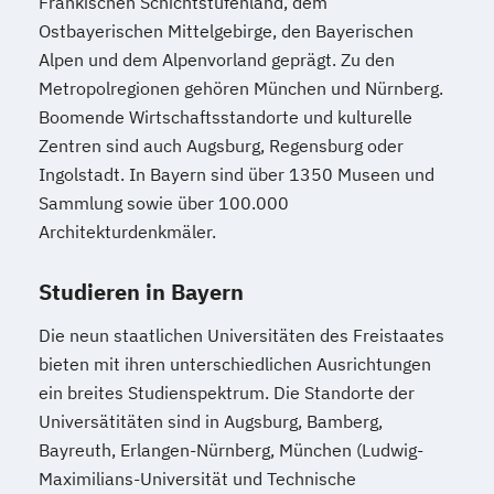
Fränkischen Schichtstufenland, dem
Wirtschaftsingenieurwesen für
Ostbayerischen Mittelgebirge, den Bayerischen
Wirtschaftswissenschaftler
Alpen und dem Alpenvorland geprägt. Zu den
Wirtschafts­ingenieur­wesen
Metropolregionen gehören München und Nürnberg.
Fahrzeugtechnik
Boomende Wirtschaftsstandorte und kulturelle
Wirtschafts­ingenieur­wesen
Zentren sind auch Augsburg, Regensburg oder
Kunststofftechnik
Ingolstadt. In Bayern sind über 1350 Museen und
Wirtschafts­ingenieur­wesen Mechatronik
Sammlung sowie über 100.000
Wirtschafts­ingenieur­wesen Medizintechnik
Architekturdenkmäler.
Wirtschafts­ingenieur­wesen
Studieren in Bayern
Verfahrenstechnik
Die neun staatlichen Universitäten des Freistaates
Zukunftsmanagement
bieten mit ihren unterschiedlichen Ausrichtungen
ein breites Studienspektrum. Die Standorte der
Universätitäten sind in Augsburg, Bamberg,
Bayreuth, Erlangen-Nürnberg, München (Ludwig-
Maximilians-Universität und Technische