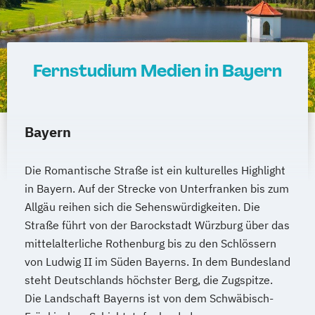
Weiterbildung IT Sicherheit Management
Wirtschaftsinformatik
Wirtschaftsingenieurwesen
Wirtschaftsingenieurwesen
Fernstudium Medien in Bayern
Baumanagement
Wirtschaftsingenieurwesen Digitale
Produktion (B. Eng.) 6 oder 7 Semester
Bayern
Wirtschaftsingenieurwesen Erneuerbare
Energien (B. Eng.) 6 oder 7 Semester
Die Romantische Straße ist ein kulturelles Highlight
Wirtschaftsingenieurwesen Künstliche
in Bayern. Auf der Strecke von Unterfranken bis zum
Intelligenz (B. Eng.) 6 oder 7 Semester
Allgäu reihen sich die Sehenswürdigkeiten. Die
Wirtschaftsingenieurwesen Lebensmittel
Straße führt von der Barockstadt Würzburg über das
(B. Eng.) 6 oder 7 Semester
mittelalterliche Rothenburg bis zu den Schlössern
Wirtschaftsingenieurwesen Logistik (B.
von Ludwig II im Süden Bayerns. In dem Bundesland
Eng.) 6 ode 7 Semester
steht Deutschlands höchster Berg, die Zugspitze.
Wirtschaftsingenieurwesen für Ingenieure
Die Landschaft Bayerns ist von dem Schwäbisch-