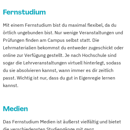
Digitale Medien
Einführung in das japanische Recht
Kommunikation und Content Creation
Digitale Transformation kompakt
Fernstudium
Elektrotechnik (Akademiestudium)
Kommunikation und Medienmanagement
Digitales Energiemanagement
Europäische Moderne - Geschichte und
Kommunikationsdesign
Mit einem Fernstudium bist du maximal flexibel, da du
Einführung in die Elektrotechnik
Literatur
Lebensmittelmanagement und -
örtlich ungebunden bist. Nur wenige Veranstaltungen und
Einführung in die IT-Sicherheit
Fachanwaltsausbildung Strafrecht
technologie
Prüfungen finden am Campus selbst statt. Die
Elektrische und hybride Antriebe
Finanzbetriebswirt/in
Lernpsychologie und integrative
Lehrmaterialien bekommst du entweder zugeschickt oder
Elektro- und Informationstechnik
Geschichte Europas - Epochen
Lerntherapie
online zur Verfügung gestellt. Je nach Hochschule sind
Elektrotechnik
Umbrüche
Verflechtungen
Governance
Management
sogar die Lehrveranstaltungen virtuell hinterlegt, sodass
Energieerzeugung aus Biomasse
Hagener Zertifikatsstudium Management
du sie absolvieren kannst, wann immer es dir zeitlich
Management im Gesundheitswesen
Energieingenieurwesen
IT-Betriebswirt/in
Informatik
passt. Wichtig ist nur, dass du gut in Eigenregie lernen
Medien- und Kommunikationsmanagement
Energiespeichertechnik
Intensivkurs BWL
Kulturwissenschaften
kannst.
Energieverfahrenstechnik
Lawyer and Legal Practice
Management
Mediendesign
Energiewirtschaft und -management
Management Basics
Nachhaltigkeitsmanagement
Engineering Management
Medien
Marketingbetriebswirt/in
Master of Laws
Online Marketing
Fahrzeugtechnik
Game Design
Mathematik
Mediation
Personalpsychologie und Human Resource
Das Fernstudium Medien ist äußerst vielfältig und bietet
Game Development
Medizinische Ethik
Management
die verschiedensten Studiengänge mit ganz