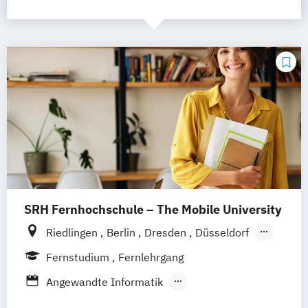
SRH Fernhochschule – The Mobile University
Riedlingen
Berlin
Dresden
Düsseldorf
Hamburg
Hannover
Köln
München
Fernstudium
Fernlehrgang
Stuttgart
Ellwangen
Zell
Leipzig
Angewandte Informatik
Mannheim
Wertheim
Wien
Angewandte Informatik mit Schwerpunkt