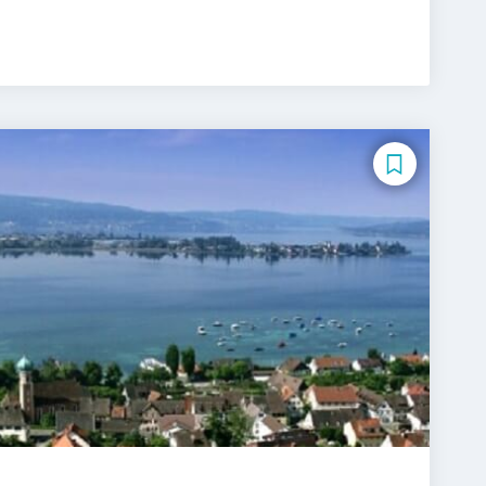
/EN)
Aviation Management (DE/EN)
nagement
Betriebswirtschaftslehre
Betriebswirtschaftslehre und Führung
haftslehre – Office Management
 Intelligence (DE/EN)
Science (DE/EN)
Controlling
DE/EN)
igital Business Management
ntrapreneurship (DE/EN)
 - Gesundheitswesen
ik
E-Beratung in der Pädagogik
Management (DE/EN)
ten
Erwachsenenbildung
Management
Finance
agement für Bankkaufleute
Fintech
t
Gerontologie