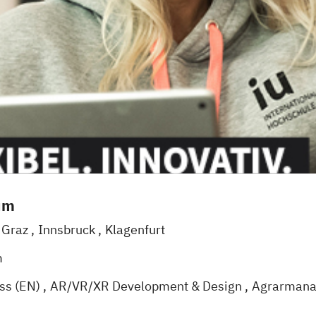
um
Graz
Innsbruck
Klagenfurt
m
ess (EN)
AR/VR/XR Development & Design
Agrarman
Künstliche Intelligenz
Angewandte Psychologie (DE/