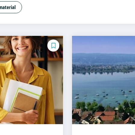
 Psychologie und Beratung
Artificial Intelligence (DE
material
apitalmarktrecht
Bauingenieurwesen
Bauprojektma
tschaftslehre und Customer Experience Management
tschaftslehre – Industrial Management
Betriebswirtsc
ministration (DE/EN)
Business Intelligence
Business
uting
Coaching
Coaching und Supervision
Computer 
ntricity
Cyber Security (DE/EN)
Data Management (
 Cloud Computing (DE/EN)
Digital Business (DE/EN)
D
repreneurship
Digital Health
Digital Innovation and I
duct Management
Digital Transformation Management
riebswirtschaftslehre
Digitale Transformation
Diätet
ce
Elektrotechnik
Engineering (DE/EN)
Engineering 
rship (DE/EN)
Ergotherapie
Ernährungswissenschaf
d Personalentwicklung
Eventmanagement
Facility 
und Taxation (DE/EN)
Finanzmanagement
Finanzman
nomie
Game Design
Gartenbau
General Managemen