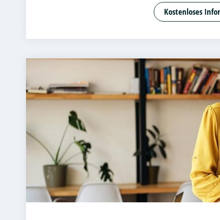
Angewandte
Kostenloses Info
Bank- und K
Betriebswir
Betriebswir
Business Ad
Cloud Comp
Customer Ce
DevOps und
Digital Ent
Digital Pro
Digitale Bet
E-Commer
Entrepreneu
Beratung un
Accounting 
Fitnessöko