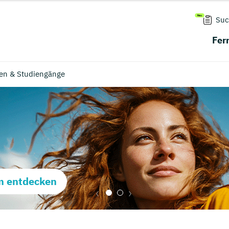
Suc
Fer
en & Studiengänge
m entdecken