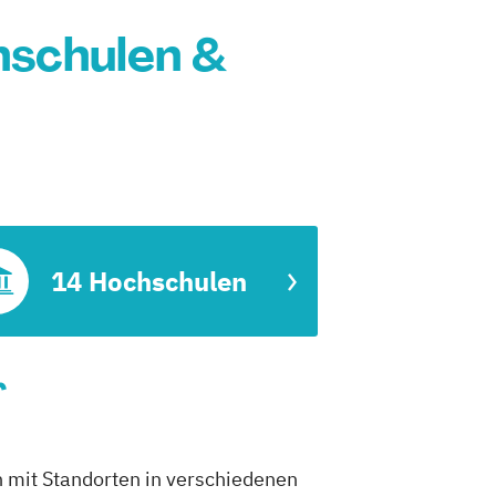
hschulen &
14 Hochschulen
r
n mit Standorten in verschiedenen