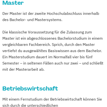
Master
Energiespeichertechnik
Energieverfahrenstechnik
Der Master ist der zweite Hochschulabschluss innerhalb
Energiewirtschaft und -management
des Bachelor- und Mastersystems.
Engineering Management
Die klassische Voraussetzung für die Zulassung zum
Fahrzeugtechnik
Game Design
Master ist ein abgeschlossenes Bachelorstudium in einem
Game Development
vergleichbaren Fachbereich. Sprich, durch den Master
Gestaltung interaktiver Systeme
vertiefst du ausgewähltes Basiswissen aus dem Bachelor.
IT-Sicherheit
Industriedesign
Ein Masterstudium dauert im Normalfall vier bis fünf
Informatik
Ingenieurpsychologie
Semester – in seltenen Fällen auch nur zwei – und schließt
Innovations- und Technologiemanagement
mit der Masterarbeit ab.
(M. Sc.)
Profil Anwendung
Kommunikationsdesign
Betriebswirtschaft
Kunststofftechnik
Mit einem Fernstudium der Betriebswirtschaft können Sie
Lebensmittelverfahrenstechnik
sich durch die unterschiedlichen
Leit- und Sicherungstechnik