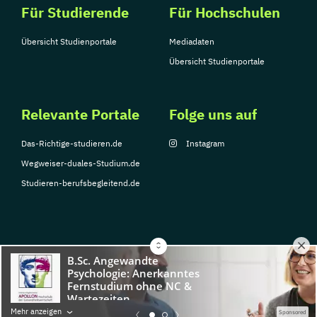
Für Studierende
Für Hochschulen
Verfahrenstechnik
Zukunftsmanagement
Übersicht Studienportale
Mediadaten
Übersicht Studienportale
Relevante Portale
Folge uns auf
Das-Richtige-studieren.de
Instagram
Wegweiser-duales-Studium.de
Studieren-berufsbegleitend.de
© Copyright 2026, TarGroup Media GmbH
Impressum
Über
Datenschutzerklärung
Nutzungsbedingungen
Barrier
Mehr anzeigen
Sponsored
uns