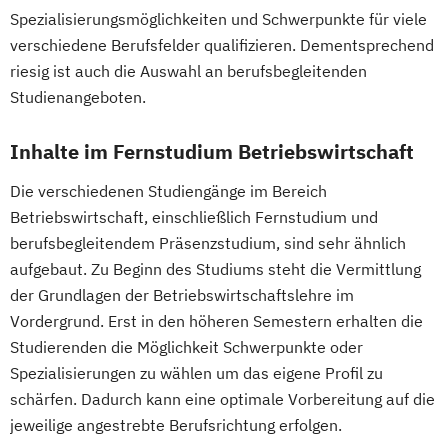
Spezialisierungsmöglichkeiten und Schwerpunkte für viele
Maschinenbau
verschiedene Berufsfelder qualifizieren. Dementsprechend
Maschinenbau (M. Eng.) 3 oder 4 Semester
riesig ist auch die Auswahl an berufsbegleitenden
Studienangeboten.
Materials Science
Mathematik für Studierende
Inhalte im Fernstudium Betriebswirtschaft
wirtschaftswissenschaftlicher Fächer
Die verschiedenen Studiengänge im Bereich
Mechatronik
Betriebswirtschaft, einschließlich Fernstudium und
Mechatronik (M. Eng.) 3 oder 4 Semester
berufsbegleitendem Präsenzstudium, sind sehr ähnlich
Mediengestaltung
aufgebaut. Zu Beginn des Studiums steht die Vermittlung
Medizintechnik (B. Eng.)/(B. Sc.)
der Grundlagen der Betriebswirtschaftslehre im
Nachhaltiges Design
Vordergrund. Erst in den höheren Semestern erhalten die
Nationale und internationale Zertifizierung
Studierenden die Möglichkeit Schwerpunkte oder
und Produktkennzeichnung
Spezialisierungen zu wählen um das eigene Profil zu
New Venture Management
schärfen. Dadurch kann eine optimale Vorbereitung auf die
Professional Software Engineering
jeweilige angestrebte Berufsrichtung erfolgen.
Prozesssimulation in der