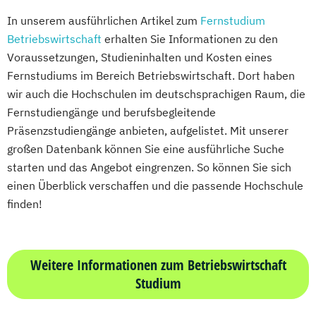
Verfahrenstechnik
In unserem ausführlichen Artikel zum
Fernstudium
Regenerative Energietechnik
Betriebswirtschaft
erhalten Sie Informationen zu den
Voraussetzungen, Studieninhalten und Kosten eines
Technikfolgen­abschätzung
Fernstudiums im Bereich Betriebswirtschaft. Dort haben
Technische Betriebswirtschaft
wir auch die Hochschulen im deutschsprachigen Raum, die
Technische Informatik
Fernstudiengänge und berufsbegleitende
Wasserstofftechnologien
Präsenzstudiengänge anbieten, aufgelistet. Mit unserer
Weiterbildung IT Sicherheit Management
großen Datenbank können Sie eine ausführliche Suche
Wirtschaftsinformatik
starten und das Angebot eingrenzen. So können Sie sich
Wirtschaftsingenieurwesen
einen Überblick verschaffen und die passende Hochschule
Wirtschaftsingenieurwesen
finden!
Baumanagement
Wirtschaftsingenieurwesen Digitale
Produktion (B. Eng.) 6 oder 7 Semester
Weitere Informationen zum Betriebswirtschaft
Wirtschaftsingenieurwesen Erneuerbare
Studium
Energien (B. Eng.) 6 oder 7 Semester
Wirtschaftsingenieurwesen Künstliche