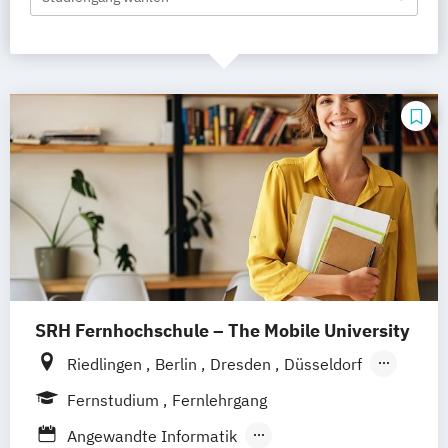
SRH Fernhochschule – The Mobile University
Riedlingen
Berlin
Dresden
Düsseldorf
Hamburg
Hannover
Köln
München
Fernstudium
Fernlehrgang
Stuttgart
Ellwangen
Zell
Leipzig
Angewandte Informatik