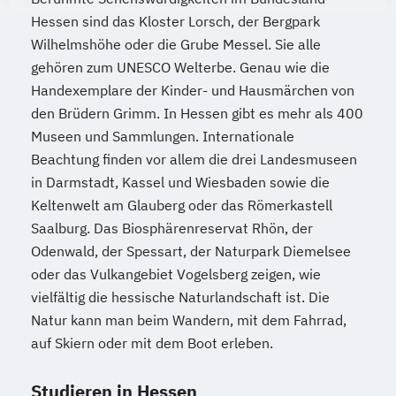
wirtschaftswissenschaftlicher Fächer
Soziologie - Zugänge zur
Wirtschaftsingenieurwesen und
Hessen sind das Kloster Lorsch, der Bergpark
Mechatronik
Psychologie mit Schwerpunkt
Gegenwartsgesellschaft
Maschinenbau
Wilhelmshöhe oder die Grube Messel. Sie alle
Mechatronik (M. Eng.) 3 oder 4 Semester
Gesundheitspsychologie
Sportrecht
Wirtschaftspsychologie & Künstliche
gehören zum UNESCO Welterbe. Genau wie die
Mediengestaltung
Psychologie mit Schwerpunkt Klinische
Steuer- und Rechtsbetriebswirt/in
Intelligenz
Handexemplare der Kinder- und Hausmärchen von
Medizintechnik (B. Eng.)/(B. Sc.)
Psychologie und Psychologische Beratung
Steuerstrafrecht
Umweltmanager(in)
den Brüdern Grimm. In Hessen gibt es mehr als 400
Wirtschaftspsychologie & Leadership
Nachhaltiges Design
Psychologie mit Schwerpunkt
Museen und Sammlungen. Internationale
Umweltwissenschaften
Volkswirtschaft
Wirtschaftspsychologie (DE/EN))
Nationale und internationale Zertifizierung
Psycholoische Diagnostik und Evaluation
Beachtung finden vor allem die drei Landesmuseen
Wirtschafts- und Arbeitsrecht
Wirtschaftspsychologie im Online-
und Produktkennzeichnung
in Darmstadt, Kassel und Wiesbaden sowie die
Psychologie mit Schwerpunkt
Wirtschaftsinformatik
Abendstudium
New Venture Management
Keltenwelt am Glauberg oder das Römerkastell
Pädagogische Psychologie
Wirtschaftsprivatrecht kompakt
Wirtschaftsrecht
Professional Software Engineering
Saalburg. Das Biosphärenreservat Rhön, der
Sales und Management
Soziale Arbeit
Wirtschaftswissenschaft
Wirtschaftswissenschaften
Prozesssimulation in der
Odenwald, der Spessart, der Naturpark Diemelsee
Sozialmanagement
Verfahrenstechnik
oder das Vulkangebiet Vogelsberg zeigen, wie
Strategy & Leadership
Taxation
vielfältig die hessische Naturlandschaft ist. Die
Regenerative Energietechnik
Accounting
Finance
Natur kann man beim Wandern, mit dem Fahrrad,
Technikfolgen­abschätzung
UX Design & Management
auf Skiern oder mit dem Boot erleben.
Technische Betriebswirtschaft
Wirtschaftspsychologie
Wirtschaftsrecht
Technische Informatik
Studieren in Hessen