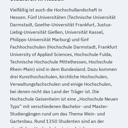
Wasserstofftechnologien
Weiterbildung IT Sicherheit Management
Vielfältig ist auch die Hochschullandschaft in
Wirtschaftsinformatik
Hessen. Fünf Universitäten (Technische Universität
Wirtschaftsingenieurwesen
Darmstadt, Goethe-Universität Frankfurt, Justus-
Liebig-Universität Gießen, Universität Kassel,
Wirtschaftsingenieurwesen
Philipps-Universität Marburg) und fünf
Baumanagement
Fachhochschulen (Hochschule Darmstadt, Frankfurt
Wirtschaftsingenieurwesen Digitale
University of Applied Sciences, Hochschule Fulda,
Produktion (B. Eng.) 6 oder 7 Semester
Technische Hochschule Mittelhessen, Hochschule
Wirtschaftsingenieurwesen Erneuerbare
Rhein-Main) sind in dem Bundesland. Dazu kommen
Energien (B. Eng.) 6 oder 7 Semester
drei Kunsthochschulen, kirchliche Hochschulen,
Wirtschaftsingenieurwesen Künstliche
Verwaltungsfachschulen und einige Hochschulen,
Intelligenz (B. Eng.) 6 oder 7 Semester
bei denen nicht das Land der Träger ist. Die
Wirtschaftsingenieurwesen Lebensmittel
Hochschule Geisenheim ist eine „Hochschule Neuen
(B. Eng.) 6 oder 7 Semester
Typs“ mit verschiedenen Bachelor- und Master-
Wirtschaftsingenieurwesen Logistik (B.
Studiengängen rund um das Thema Wein- und
Eng.) 6 ode 7 Semester
Gartenbau. Rund 1350 Studenten sind an der