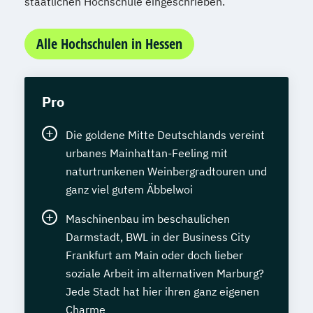
Wirtschaftsingenieurwesen für Ingenieure
staatlichen Hochschule eingeschrieben.
Wirtschaftsingenieurwesen für
Wirtschaftswissenschaftler
Alle Hochschulen in Hessen
Wirtschafts­ingenieur­wesen
Fahrzeugtechnik
Wirtschafts­ingenieur­wesen
Pro
Kunststofftechnik
Die goldene Mitte Deutschlands vereint
Wirtschafts­ingenieur­wesen Mechatronik
urbanes Mainhattan-Feeling mit
Wirtschafts­ingenieur­wesen Medizintechnik
naturtrunkenen Weinbergradtouren und
ganz viel gutem Äbbelwoi
Wirtschafts­ingenieur­wesen
Verfahrenstechnik
Maschinenbau im beschaulichen
Zukunftsmanagement
Darmstadt, BWL in der Business City
Frankfurt am Main oder doch lieber
soziale Arbeit im alternativen Marburg?
Jede Stadt hat hier ihren ganz eigenen
Charme