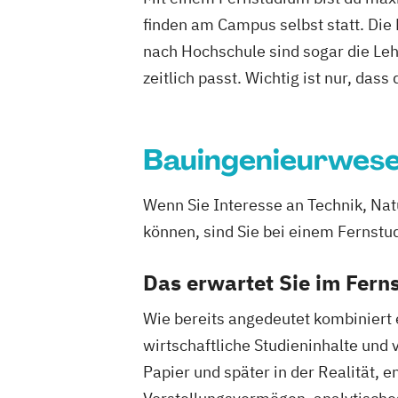
Elektrische und hybride Antriebe
finden am Campus selbst statt. Die
Elektro- und Informationstechnik
Elek
nach Hochschule sind sogar die Lehr
Energieerzeugung aus Biomasse
Energieingenieurwesen
Energiespeic
zeitlich passt. Wichtig ist nur, dass
Energieverfahrenstechnik
Energiewirtschaft und -management
Engineering Management
Bauingenieurwes
Fahrzeugte
Game Design
Game Development
Gestaltung interaktiver Systeme
IT-Si
Wenn Sie Interesse an Technik, Nat
Industriedesign
Informatik
Ingenieu
können, sind Sie bei einem Fernst
Innovations- und Technologiemanageme
Profil Anwendung
Kommunikationsde
Das erwartet Sie im Fer
Kunststofftechnik
Lebensmittelverfah
Wie bereits angedeutet kombiniert
Leit- und Sicherungstechnik
Maschine
wirtschaftliche Studieninhalte und
Maschinenbau (M. Eng.) 3 oder 4 Seme
Papier und später in der Realität,
Materials Science