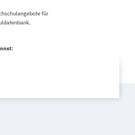
ochschulangebote für
uldatenbank.
nnst: