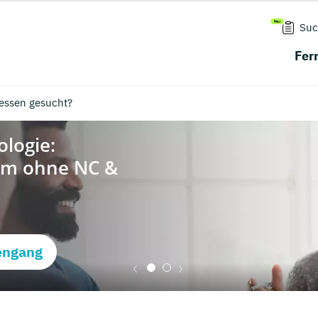
Suc
Fer
essen gesucht?
engang