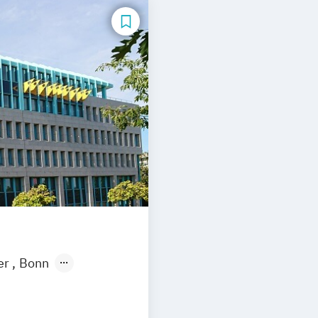
er
Bonn
ngen
Leipzig
tmund