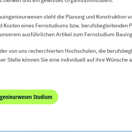
s Denken und ein gewisses Organisationstalent.
uingenieurwesen steht die Planung und Konstruktion v
 oder 4 Semester
nd Kosten eines Fernstudiums bzw. berufsbegleitenden
ng.)/(B. Sc.)
 unserem ausführlichen Artikel zum Fernstudium Bauin
rung und
t der von uns recherchierten Hochschulen, die berufsbe
er Stelle können Sie eine individuell auf ihre Wünsche
chnik
ngenieurwesen Studium
sche Informatik
nt
enieurwesen