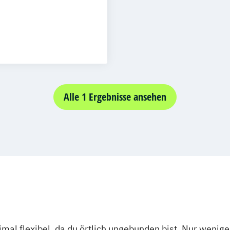
esign
er 4 Semester
ftslehre
ftspsychologie
Alle 1 Ergebnisse ansehen
onal Development
r 4 Semester
ion kompakt
mal flexibel, da du örtlich ungebunden bist. Nur wenig