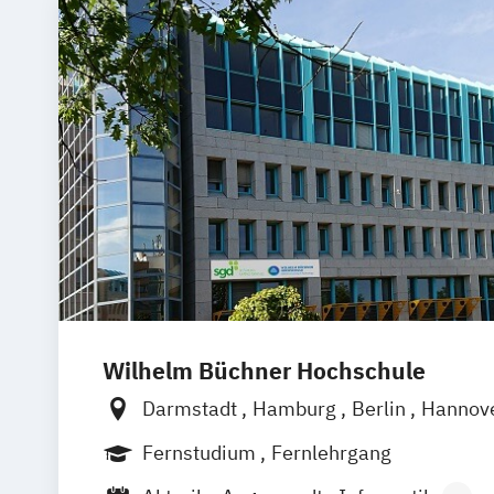
Wilhelm Büchner Hochschule
Darmstadt
Hamburg
Berlin
Hannov
Nürnberg
München
Stuttgart
Götti
Fernstudium
Fernlehrgang
Freiburg
Wien
Zürich
Rostock
Dor