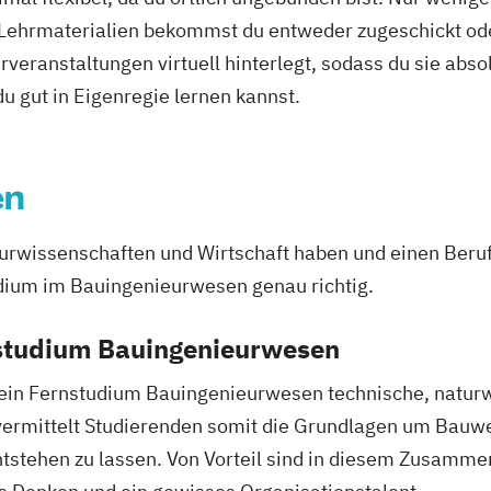
 Lehrmaterialien bekommst du entweder zugeschickt oder
trotechnik
veranstaltungen virtuell hinterlegt, sodass du sie abs
hertechnik
 du gut in Eigenregie lernen kannst.
en
chnik
cherheit
urwissenschaften und Wirtschaft haben und einen Beruf
rpsychologie
udium im Bauingenieurwesen genau richtig.
nt (M. Sc.)
sign
nstudium Bauingenieurwesen
renstechnik
 ein Fernstudium Bauingenieurwesen technische, natur
nbau
 vermittelt Studierenden somit die Grundlagen um Bauwe
ster
 entstehen zu lassen. Von Vorteil sind in diesem Zusam