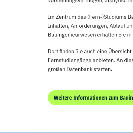
Vorstellungsvermögen, analytische
Mathematik für Studierende
wirtschaftswissenschaftlicher Fächer
Im Zentrum des (Fern-)Studiums Ba
Mechatronik
Mechatronik (M. Eng.) 3
Mediengestaltung
Inhalten, Anforderungen, Ablauf u
Medizintechnik (B. E
Nachhaltiges Design
Bauingenieurwesen erhalten Sie in
Nationale und internationale Zertifizie
Produktkennzeichnung
Dort finden Sie auch eine Übersich
New Venture Management
Fernstudiengänge anbieten. An dies
Professional Software Engineering
großen Datenbank starten.
Prozesssimulation in der Verfahrenste
Regenerative Energietechnik
Technikfolgen­abschätzung
Weitere Informationen zum Baui
Technische Betriebswirtschaft
Techni
Wasserstofftechnologien
Weiterbildung IT Sicherheit Manageme
Wirtschaftsinformatik
Wirtschaftsing