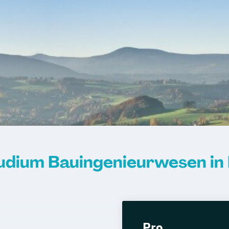
gement
duktion (B. Eng.)
e Energien (B.
ntelligenz (B.
l (B. Eng.) 6
 Eng.) 6 ode 7
udium Bauingenieurwesen in
eure
echnik
technik
Pro