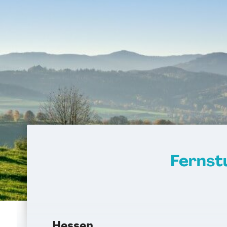
Wirtschaftsingenieurwesen Baumana
Wirtschaftsingenieurwesen Digitale Pro
6 oder 7 Semester
Wirtschaftsingenieurwesen Erneuerbar
Eng.) 6 oder 7 Semester
Wirtschaftsingenieurwesen Künstliche I
Eng.) 6 oder 7 Semester
Wirtschaftsingenieurwesen Lebensmitte
oder 7 Semester
Wirtschaftsingenieurwesen Logistik (B.
Semester
Fernst
Wirtschaftsingenieurwesen für Ingeni
Wirtschaftsingenieurwesen für
Wirtschaftswissenschaftler
Wirtschafts­ingenieur­wesen Fahrzeugt
Wirtschafts­ingenieur­wesen Kunststoff
Hessen