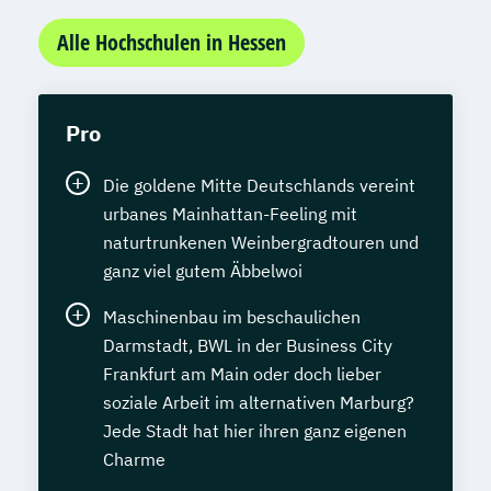
Wirtschaftspsychologie
Wirtschaftsrecht
Technische Informatik
Alle Hochschulen in Hessen
Wasserstofftechnologien
Weiterbildung IT Sicherheit Management
Wirtschaftsinformatik
Pro
Wirtschaftsingenieurwesen
Wirtschaftsingenieurwesen
Die goldene Mitte Deutschlands vereint
Baumanagement
urbanes Mainhattan-Feeling mit
Wirtschaftsingenieurwesen Digitale
naturtrunkenen Weinbergradtouren und
Produktion (B. Eng.) 6 oder 7 Semester
ganz viel gutem Äbbelwoi
Wirtschaftsingenieurwesen Erneuerbare
Maschinenbau im beschaulichen
Energien (B. Eng.) 6 oder 7 Semester
Darmstadt, BWL in der Business City
Wirtschaftsingenieurwesen Künstliche
Frankfurt am Main oder doch lieber
Intelligenz (B. Eng.) 6 oder 7 Semester
soziale Arbeit im alternativen Marburg?
Wirtschaftsingenieurwesen Lebensmittel
Jede Stadt hat hier ihren ganz eigenen
(B. Eng.) 6 oder 7 Semester
Charme
Wirtschaftsingenieurwesen Logistik (B.