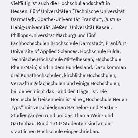
Psychologie mit Schwerpunkt Arbeits-
Vielfältig ist auch die Hochschullandschaft in
Mathematik für Studierende
Organisations- und Wirtschaftspsychologie
Hessen. Fünf Universitäten (Technische Universität
wirtschaftswissenschaftlicher Fächer
Darmstadt, Goethe-Universität Frankfurt, Justus-
Mechatronik
Psychologie mit Schwerpunkt
Liebig-Universität Gießen, Universität Kassel,
Mechatronik (M. Eng.) 3 oder 4 Semester
Gesundheitspsychologie
Philipps-Universität Marburg) und fünf
Mediengestaltung
Fachhochschulen (Hochschule Darmstadt, Frankfurt
Psychologie mit Schwerpunkt Klinische
Medizintechnik (B. Eng.)/(B. Sc.)
University of Applied Sciences, Hochschule Fulda,
Psychologie und Psychologische Beratung
Nachhaltiges Design
Technische Hochschule Mittelhessen, Hochschule
Psychologie mit Schwerpunkt
Nationale und internationale Zertifizierung
Rhein-Main) sind in dem Bundesland. Dazu kommen
Psycholoische Diagnostik und Evaluation
und Produktkennzeichnung
drei Kunsthochschulen, kirchliche Hochschulen,
Psychologie mit Schwerpunkt
Verwaltungsfachschulen und einige Hochschulen,
New Venture Management
Pädagogische Psychologie
bei denen nicht das Land der Träger ist. Die
Professional Software Engineering
Sales und Management
Soziale Arbeit
Hochschule Geisenheim ist eine „Hochschule Neuen
Prozesssimulation in der
Sozialmanagement
Typs“ mit verschiedenen Bachelor- und Master-
Verfahrenstechnik
Strategy & Leadership
Taxation
Studiengängen rund um das Thema Wein- und
Regenerative Energietechnik
Accounting
Finance
Gartenbau. Rund 1350 Studenten sind an der
Technikfolgen­abschätzung
UX Design & Management
staatlichen Hochschule eingeschrieben.
Technische Betriebswirtschaft