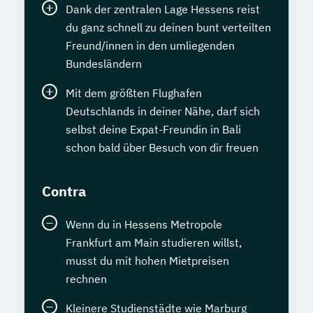
Dank der zentralen Lage Hessens reist
Eng.) 6 ode 7 Semester
du ganz schnell zu deinen bunt verteilten
Wirtschaftsingenieurwesen für Ingenieure
Freund/innen in den umliegenden
Wirtschaftsingenieurwesen für
Bundesländern
Wirtschaftswissenschaftler
Wirtschafts­ingenieur­wesen
Mit dem größten Flughafen
Fahrzeugtechnik
Deutschlands in deiner Nähe, darf sich
selbst deine Expat-Freundin in Bali
Wirtschafts­ingenieur­wesen
schon bald über Besuch von dir freuen
Kunststofftechnik
Wirtschafts­ingenieur­wesen Mechatronik
Contra
Wirtschafts­ingenieur­wesen Medizintechnik
Wenn du in Hessens Metropole
Wirtschafts­ingenieur­wesen
Frankfurt am Main studieren willst,
Verfahrenstechnik
musst du mit hohen Mietpreisen
Zukunftsmanagement
rechnen
Kleinere Studienstädte wie Marburg