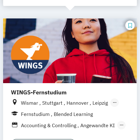
WINGS-Fernstudium
Wismar
Stuttgart
Hannover
Leipzig
Frankfurt am Main
Berlin
Hamburg
Fernstudium
Blended Learning
Düsseldorf
München
Dortmund
Bonn
Accounting & Controlling
Angewandte KI
Nürnberg
Architektur und Umwelt
Bautenschutz