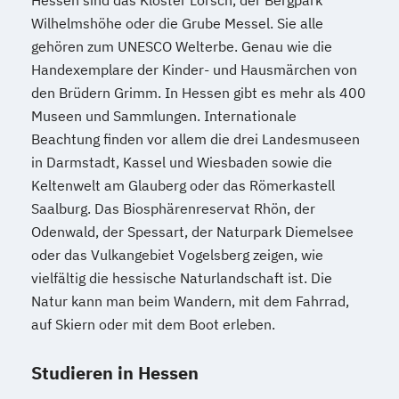
Hessen sind das Kloster Lorsch, der Bergpark
Human Resource Management
Fahrzeugtechnik
Game Design
Wilhelmshöhe oder die Grube Messel. Sie alle
(Kurzversion)
Game Development
gehören zum UNESCO Welterbe. Genau wie die
IT-Management
Informatik
Gestaltung interaktiver Systeme
Handexemplare der Kinder- und Hausmärchen von
Intercultural Management
IT-Sicherheit
Industriedesign
den Brüdern Grimm. In Hessen gibt es mehr als 400
International Business Administration
Museen und Sammlungen. Internationale
Informatik
Ingenieurpsychologie
Kindheits- und Jugendpädagogik
Beachtung finden vor allem die drei Landesmuseen
Innovations- und Technologiemanagement
Logistik und Supply Chain Management
in Darmstadt, Kassel und Wiesbaden sowie die
(M. Sc.)
Logistikmanagement
Managing Diversity
Keltenwelt am Glauberg oder das Römerkastell
Profil Anwendung
Marketing und Sales Management
Saalburg. Das Biosphärenreservat Rhön, der
Kommunikationsdesign
Nachhaltigkeitsmanagement
Odenwald, der Spessart, der Naturpark Diemelsee
Kunststofftechnik
Personalmanagement und Corporate
oder das Vulkangebiet Vogelsberg zeigen, wie
Lebensmittelverfahrenstechnik
Learning
vielfältig die hessische Naturlandschaft ist. Die
Leit- und Sicherungstechnik
Pflege
Pflegemanagement
Natur kann man beim Wandern, mit dem Fahrrad,
Maschinenbau
auf Skiern oder mit dem Boot erleben.
Planung logistischer Netzwerke
Maschinenbau (M. Eng.) 3 oder 4 Semester
Politikwissenschaft und Management
Studieren in Hessen
Psychologie
Psychologie (Abendstudium)
Materials Science