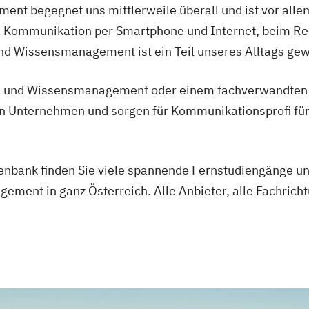
aftsinformatik
nt begegnet uns mittlerweile überall und ist vor all
Wirtschaftsinfo
e Kommunikation per Smartphone und Internet, beim Rec
Wirtschaftsin
ship
Taxation
Wirtschaftsingen
und Wissensmanagement ist ein Teil unseres Alltags ge
nagement
6 oder 7 Semes
cht
Wirtschaftsinge
- und Wissensmanagement oder einem fachverwandten St
Eng.) 6 oder 7 
n Unternehmen und sorgen für Kommunikationsprofi für 
Wirtschaftsingen
Eng.) 6 oder 7 
Wirtschaftsinge
enbank finden Sie viele spannende Fernstudiengänge u
oder 7 Semeste
ment in ganz Österreich. Alle Anbieter, alle Fachricht
Wirtschaftsingen
Semester
Wirtschaftsinge
Wirtschaftsinge
Wirtschaftswiss
Wirtschafts­ing