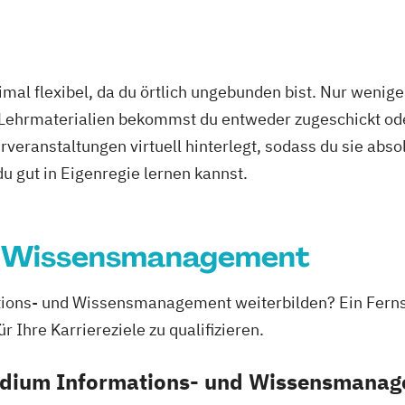
t
Wirtschaftsrech
ce
Materials Scien
ity
Wirtschaftsrecht
nt
Mathematik für 
ivkurs BWL
wirtschaftswiss
al Practice
Mechatronik
Me
mal flexibel, da du örtlich ungebunden bist. Nur wenig
earning
Pflege
Mediengestaltu
 Lehrmaterialien bekommst du entweder zugeschickt oder
cher Netzwerke
aws
Nachhaltiges D
veranstaltungen virtuell hinterlegt, sodass du sie abs
Psychologie
Ethik
Nationale und in
 du gut in Eigenregie lernen kannst.
chen Kontext
Produktkennzei
nschaft
New Venture M
ogie
Professional So
nd Wissensmanagement
eitspsychologie
Prozesssimulati
 Psychologie und
ntanwälte
Regenerative En
ations- und Wissensmanagement weiterbilden? Ein Ferns
sellschaft
Technikfolgen­a
 Ihre Karriereziele zu qualifizieren.
sche Diagnostik
wirt/in
Technische Betr
Wasserstofftec
tudium Informations- und Wissensmana
ische
ft
Weiterbildung I