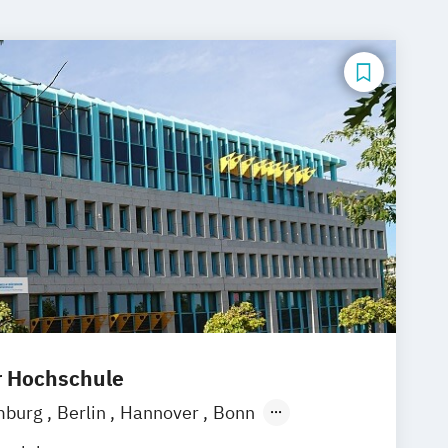
r Hochschule
mburg
Berlin
Hannover
Bonn
chen
Stuttgart
Göttingen
Leipzig