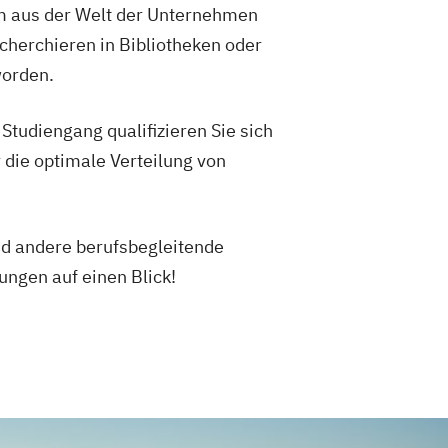
em aus der Welt der Unternehmen
rmatik
Wirtschaftsingenieurwesen
herchieren in Bibliotheken oder
genieurwesen Baumanagement
ieurwesen Digitale Produktion (B. Eng.)
worden.
ter
nieurwesen Erneuerbare Energien (B.
udiengang qualifizieren Sie sich
Semester
die optimale Verteilung von
ieurwesen Künstliche Intelligenz (B.
Semester
nieurwesen Lebensmittel (B. Eng.) 6
nd andere berufsbegleitende
r
ungen auf einen Blick!
ieurwesen Logistik (B. Eng.) 6 ode 7
nieurwesen für Ingenieure
nieurwesen für
enschaftler
enieur­wesen Fahrzeugtechnik