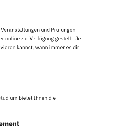
t
ce
 mit internationalen Aspekten
Studierende
enschaftlicher Fächer
chatronik (M. Eng.) 3 oder 4 Semester
e Veranstaltungen und Prüfungen
ng
Medizintechnik (B. Eng.)/(B. Sc.)
 online zur Verfügung gestellt. Je
esign
olvieren kannst, wann immer es dir
ternationale Zertifizierung und
chnung
anagement
ftware Engineering
on in der Verfahrenstechnik
ergietechnik
tudium bietet Ihnen die
bschätzung
iebswirtschaft
Technische Informatik
hnologien
gement
T Sicherheit Management