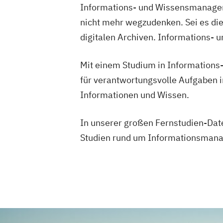
Psychologie
Wirtschafts- und Arbeitsrecht
Wirtsch
Informations- und Wissensmanageme
Sales und Management
Soziale Arbeit
Wirtschaftsprivatrecht kompakt
nicht mehr wegzudenken. Sei es di
Sozialmanagement
Strategy & Leader
Wirtschaftswissenschaft
digitalen Archiven. Informations- 
Accounting
Finance
UX Design & Ma
Wirtschaftspsychologie
Wirtschaftsre
Mit einem Studium in Informations
für verantwortungsvolle Aufgaben i
Informationen und Wissen.
In unserer großen Fernstudien-Dat
Studien rund um Informationsmanage