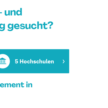
- und
g gesucht?
5 Hochschulen
ement in