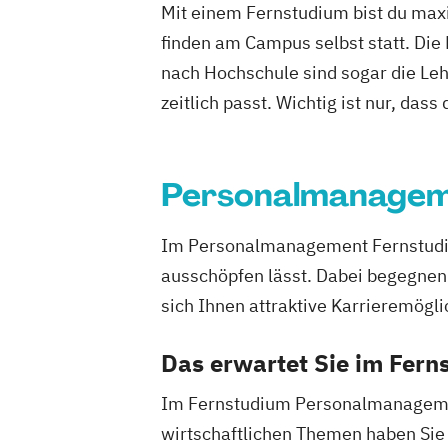
Mit einem Fernstudium bist du maxi
Management
Management Basics
finden am Campus selbst statt. Die
Marketingbetriebswirt/in
Master of L
nach Hochschule sind sogar die Lehr
Mathematik
Mediation
Medizinische 
zeitlich passt. Wichtig ist nur, dass
Philosophie - Philosophie im europäis
Politikwissenschaft
Verwaltungswisse
Soziologie
Praktische Informatik
Personalmanage
Projektmanagement
Psychologie
Recht für Patentanwältinnen und Pate
Im Personalmanagement Fernstudium
Soziologie - Zugänge zur Gegenwartsge
ausschöpfen lässt. Dabei begegnen
Sportrecht
Steuer- und Rechtsbetriebs
sich Ihnen attraktive Karrieremögli
Steuerstrafrecht
Umweltmanager(in)
Umweltwissenschaften
Volkswirtscha
Das erwartet Sie im Fer
Wirtschafts- und Arbeitsrecht
Wirtsch
Wirtschaftsprivatrecht kompakt
Im Fernstudium Personalmanagemen
Wirtschaftswissenschaft
wirtschaftlichen Themen haben Sie