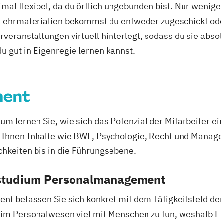
Psychologie
mal flexibel, da du örtlich ungebunden bist. Nur wenig
Medien- und K
Sales und Man
 Lehrmaterialien bekommst du entweder zugeschickt oder
Mediendesign
aws
Sozialmanagem
veranstaltungen virtuell hinterlegt, sodass du sie abs
Online Marketi
Ethik
Accounting
Fi
Personalpsycho
 du gut in Eigenregie lernen kannst.
chen Kontext
Wirtschaftspsyc
Management
nschaft
Pflege
Pharma
Praxis- und Ve
ment
Prozess- und P
ntanwälte
Pädagogik
Sal
 lernen Sie, wie sich das Potenzial der Mitarbeiter 
sellschaft
Soziale Arbeit
 Ihnen Inhalte wie BWL, Psychologie, Recht und Manag
wirt/in
Sozialmanagem
chkeiten bis in die Führungsebene.
Sustainability
ft
Therapiewissens
nstudium Personalmanagement
aftsinformatik
Therapiewissen
t befassen Sie sich konkret mit dem Tätigkeitsfeld 
Therapiewissens
 im Personalwesen viel mit Menschen zu tun, weshalb 
UX & Service De