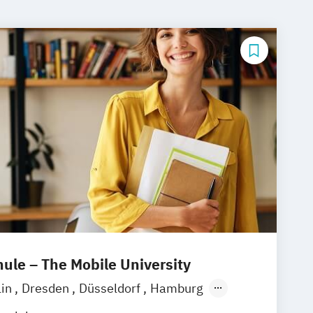
le – The Mobile University
lin
Dresden
Düsseldorf
Hamburg
München
Stuttgart
Ellwangen
Zell