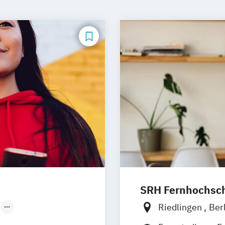
SRH Fernhochschu
Riedlingen
Ber
Düsseldorf
Hannover
Köln