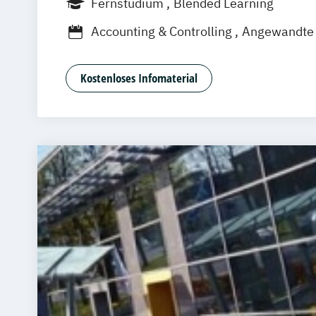
Fernstudium
Blended Learning
München
Dortmund
Bonn
Nürnberg
Accounting & Controlling
Angewandte 
Architektur und Umwelt
Bautenschut
Betriebswirtschaft
Business Consulti
Kostenloses Infomaterial
Digital Business
Digital Commerce
Marketing & Psychology
Digitale Öffentliche Verwaltung
Energietechnik und Management
Facility Management
General Manag
Gesundheitsmanagement
Human Resource Management
IT Sicherheit und Forensik
IT-Forensi
IT-Management & Consulting
Immobilienmanagement
Informationstechnik & Management
Integrative StadtLand-Entwicklung
Le