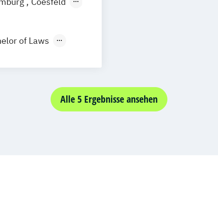
Logistik und S
mburg
Coesfeld
Ernährungswiss
Logistikmanag
en
Neuss
gik
Erwachsenenbild
Marketing und 
itspädagogik
Executive MBA f
elor of Laws
Nachhaltigkei
ent
Accounting
Con
Personalmanage
ychologie
Gesundheitspsy
gement
Pflegemanage
ers
Gesundheitspsy
Politikwissens
Global Business
iebswirt/in
Psychologie (A
Alle 5 Ergebnisse ansehen
nagement
Inklusion und T
Psychologie mit
Innovation und 
Organisations- 
Integrative Ler
Literatur
Psychologie mi
 Design
Kommunikation 
Psychologie mit
ogie
Kommunikation
opas - Epochen
Psychologische
enieur
Kommunikation
ce
Psychologie mit
cht
Lebensmittelma
nt
und Evaluation
Lernpsychologie
ivkurs BWL
Psychologie mi
Management
M
al Practice