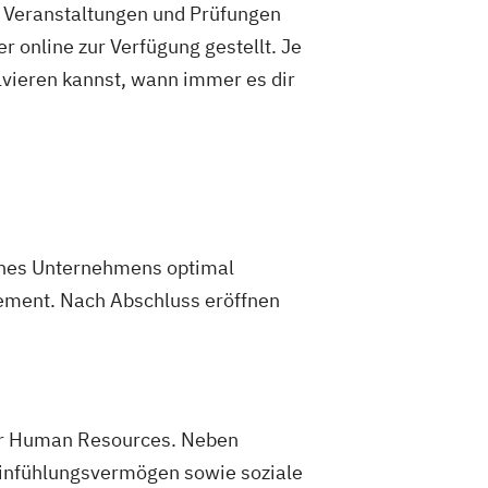
e Veranstaltungen und Prüfungen
ommunikationsmanagement
agement
Soziale Arbeit
 online zur Verfügung gestellt. Je
Nachhaltigkeitsmanagement
ent
Strategy & Leadership
Taxation
olvieren kannst, wann immer es dir
ng
nance
UX Design & Management
logie und Human Resource
hologie
Wirtschaftsrecht
management und -technologie
rsorgungsmanagement
rojektmanagement
Psychologie
es Management & Strategy
eines Unternehmens optimal
Soziale Arbeit im Online-Abendstudium
ement. Nach Abschluss eröffnen
ent
Sozialwissenschaften
 Management
chaften - Ergotherapie
schaften - Logopädie
der Human Resources. Neben
chaften - Physiotherapie
Einfühlungsvermögen sowie soziale
sign
UX-Design